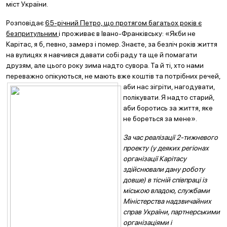
міст України.
Розповідає
65-річний Петро, що протягом багатьох років є
безпритульним
і проживає в Івано-Франківську: «Якби не
Карітас, я б, певно, замерз і помер. Знаєте, за безліч років життя
на вулицях я навчився давати собі раду та ще й помагати
друзям, але цього року зима надто сувора. Та й ті, хто нами
переважно опікуються, не мають вже коштів та п
отрібних речей,
аби нас зігріти, нагодувати,
полікувати. Я надто старий,
аби боротись за життя, яке
не бореться за мене».
За час реалізації 2-тижневого
проекту (у деяких регіонах
організації Карітасу
здійснювали дану роботу
довше) в тісній співпраці із
міською владою, службами
Міністерства надзвичайних
справ України, партнерськими
організаціями і