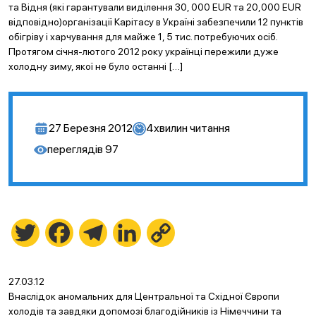
та Відня (які гарантували виділення 30, 000 EUR та 20,000 EUR
відповідно)організації Карітасу в Україні забезпечили 12 пунктів
обігріву і харчування для майже 1, 5 тис. потребуючих осіб.
Протягом січня-лютого 2012 року українці пережили дуже
холодну зиму, якої не було останні […]
27 Березня 2012
4
хвилин читання
переглядів
97
Twitter
Facebook
Telegram
LinkedIn
Copy
Link
27.03.12
Внаслідок аномальних для Центральної та Східної Європи
холодів та завдяки допомозі благодійників із Німеччини та