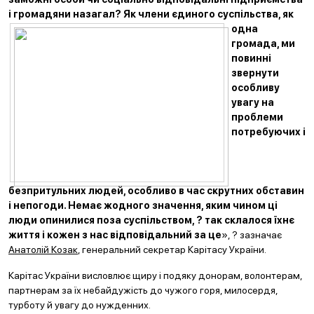
і громадяни назагал? Як члени
єдиного суспільства, як
одна
громада, ми
повинні
звернути
особливу
увагу на
проблеми
потребуючих і
безпритульних людей, особливо в час скрутних обставин
і непогоди. Немає жодного значення, яким чином ці
люди опинилися поза суспільством, ? так склалося їхнє
життя і кожен з нас відповідальний за це
», ? зазначає
Анатолій Козак
, генеральний секретар Карітасу України.
Карітас України висловлює щиру і подяку донорам, волонтерам,
партнерам за їх небайдужість до чужого горя, милосердя,
турботу й увагу до нужденних.