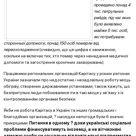
проведен
о
понад 4
тис. патрульних
рейдів, під час яких
було виявлено
майже 5 тис. осіб,
які потребували
сторонньої допомоги, понад 150 осіб померли від
переохолодження
(очевидно, що ця цифра є заниженою,
оскільки не включає тих, хто помер через ненадання медичної
допомоги та загострення хронічних захворювань).
Працівники регіональних організацій Карітасу у різних регіонах
України зазначали про недостатню і незадовільну роботу місць
обігріву, створених державними установами, також кажуть, що
безпритульні люди побоювалися іти в такі місця у зв’язку з їх
контролюванням органами безпеки.
Якби не робота Карітасу в Україні та інших громадських і
благодійних організацій, ? наслідки непогоди були б значно
прикрішими.
Питання в одному ? доки українські соціальні
проблеми фінансуватимуть іноземці, а не вітчизняні
заможні особи чи соціально
відповідальні підприємства