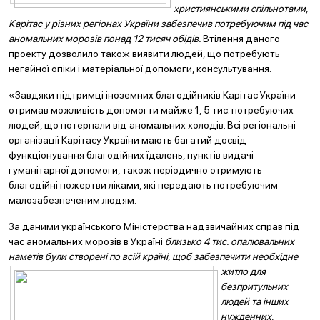
християнськими спільнотами,
Карітас у різних регіонах України забезпечив потребуючим під час
аномальних морозів понад 12 тисяч обідів.
Втілення даного
проекту дозволило також виявити людей, що потребують
негайної опіки і матеріальної допомоги, консультування.
«Завдяки підтримці іноземних благодійників Карітас України
отримав можливість допомогти майже 1, 5 тис. потребуючих
людей, що потерпали від аномальних холодів. Всі регіональні
організації Карітасу України мають багатий досвід
функціонування благодійних їдалень, пунктів видачі
гуманітарної допомоги, також періодично отримують
благодійні пожертви ліками, які передають потребуючим
малозабезпеченим людям.
За даними українського Міністерства надзвичайних справ під
час аномальних морозів в Україні
близько 4 тис. опалювальних
наметів були створені по всій кр
аїні, щоб забезпечити необхідне
житло для
безпритульних
людей та інших
нужденних,