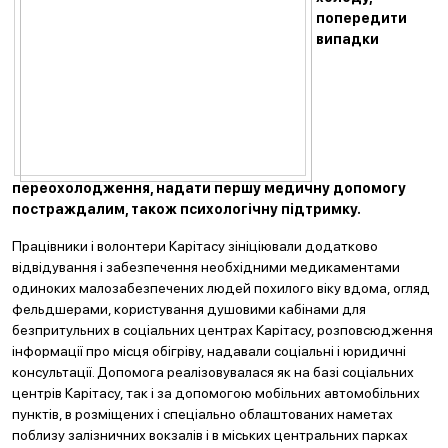
попередити
випадки
переохолодження, надати першу медичну допомогу
пост
раждалим, також психологічну підтримку.
Працівники і волонтери Карітасу зініціювали додатково
відвідування і забезпечення необхідними медикаментами
одиноких малозабезпечених людей похилого віку вдома, огляд
фельдшерами, користування душовими кабінами для
безпритульних в соціальних центрах Карітасу, розповсюдження
інформації про місця обігріву, надавали соціальні і юридичні
консультації. Допомога реалізовувалася як на базі соціальних
центрів Карітасу, так і за допомогою мобільних автомобільних
пунктів, в розміщених і спеціально облаштованих наметах
поблизу залізничних вокзалів і в міських центральних парках