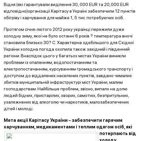
Відня (які гарантували виділення 30, 000 EUR та 20,000 EUR
відповідно)організації Карітасу в Україні забезпечили 12 пунктів
обігріву і харчування для майже 1, 5 тис. потребуючих осіб.
Протягом січня-лютого 2012 року українці пережили дуже
холодну зиму, якої не було останні 6 років ? температура вночі
становила близько 30? C. Характерна здебільшого для Східної
України холодна погода охопила також західний і південний
регіони. Внаслідок цього у багатьох містах України виникли
проблеми із опаленням, водопостачанням та
електропостачанням, курсуванням громадського транспорту і
доступом до віддалених населених пунктів, завдано чималих
збитків муніципальній інфраструктурі міст України, малим
господарствам. Найбільше проблем, звісно, випало на долю
людей бідних, пристарілих, хворих, самотніх, безпритульних,
узалежнених від алкоголю чи наркотиків, малозабезпечених
дітей і молоді.
Мета акції Карітасу України – забезпечити гарячим
харчуванням, медикаментами і теп
лим одягом осіб, які
потерпають від
холоду,