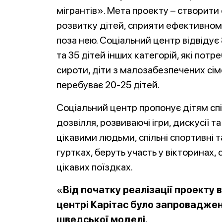
мігрантів». Мета проекту – створити 
розвитку дітей, сприяти ефективному
поза нею. Соціальний центр відвідує 
та 35 дітей інших категорій, які потр
сироти, діти з малозабезпечених сім
перебуває 20-25 дітей.
Соціальний центр пропонує дітям спі
дозвілля, розвиваючі ігри, дискусії та
цікавими людьми, спільні спортивні 
гуртках, беруть участь у вікторинах, 
цікавих поїздках.
«
Від початку реалізації проекту
центрі Карітас було запро
ваджено
шведської моделі.