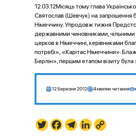
12.03.12Місяць тому глава Українсь
Святослав (Шевчук) на запрошення бл
Німеччину. Упродовж тижня Предсто
державними чиновниками, чільними 
церков в Німеччині, керівниками бла
потребі», «Карітас Німеччини». Бла
Берлін», першим етапом візиту була 
12 Березня 2012
4
хвилин читання
Twitter
Facebook
Telegram
LinkedIn
Copy