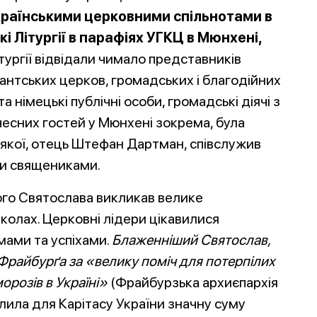
країнськими церковними спільнотами в
і Літургії в парафіях УГКЦ в Мюнхені,
ітургії відвідали чимало представників
антських церков, громадських і благодійних
та німецькі публічні особи, громадські діячі з
чесних гостей у Мюнхені зокрема, була
а якої, отець Штефан Дартман, співслужив
ми священиками.
ого Святослава викликав велике
колах. Церковні лідери цікавилися
емами та успіхами.
Блаженніший Святослав,
Фрайбурґа за «велику поміч для потерпілих
морозів в Україні»
(
Фрайбурзька архиєпархія
лила для Карітасу України значну суму