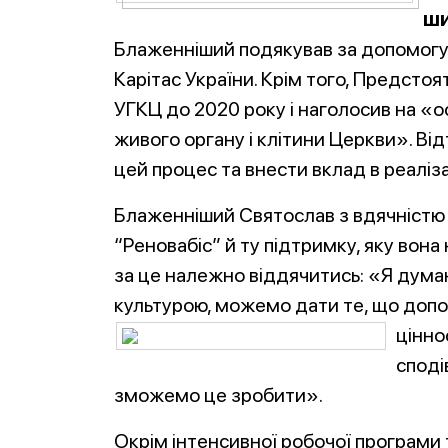
ши
Блаженніший подякував за допомогу 
Карітас України. Крім того, Предсто
УГКЦ до 2020 року і наголосив на «ос
живого органу і клітини Церкви». Ві
цей процес та внести вклад в реаліз
Блаженніший Святослав з вдячністю 
“Реновабіс” й ту підтримку, яку вона
за це належно віддячитись: «Я дум
культурою, можемо дати те, що допо
цінно
споді
зможемо це зробити».
Окрім інтенсивної робочої програми 