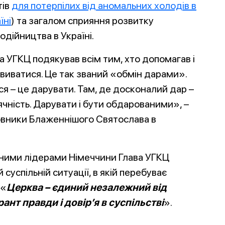
тів
для потерпілих від аномальних холодів в
їні
) та загалом сприяння розвитку
одійництва в Україні.
а УГКЦ подякував всім тим, хто допомагав і
виватися. Це так званий «обмін дарами».
ся – це дарувати. Там, де досконалий дар –
ячність. Дарувати і бути обдарованими», –
овники Блаженнішого Святослава в
ковними лідерами Німеччини Глава УГКЦ
суспільній ситуації, в якій перебуває
 «
Церква – єдиний незалежний від
рант правди і довір’я в суспільстві
».