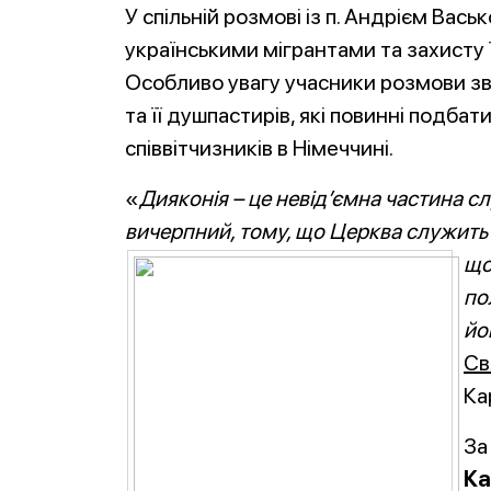
У спільній розмові із п. Андрієм Вас
українськими мігрантами та захисту ї
Особливо увагу учасники розмови зве
та її душпастирів, які повинні подба
співвітчизників в Німеччині.
«
Дияконія – це невід’ємна частина с
вичерпний, тому, що Церква служить
що
по
йо
Св
Ка
За
Ка