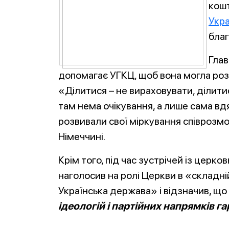
кош
Укра
благ
Глав
допомагає УГКЦ, щоб вона могла роз
«Ділитися – не вираховувати, ділити
там нема очікування, а лише сама вд
розвивали свої міркування співрозм
Німеччині.
Крім того, під час зустрічей із цер
наголосив на ролі Церкви в «складній 
Українська держава» і відзначив, що
ідеологій і партійних напрямків га