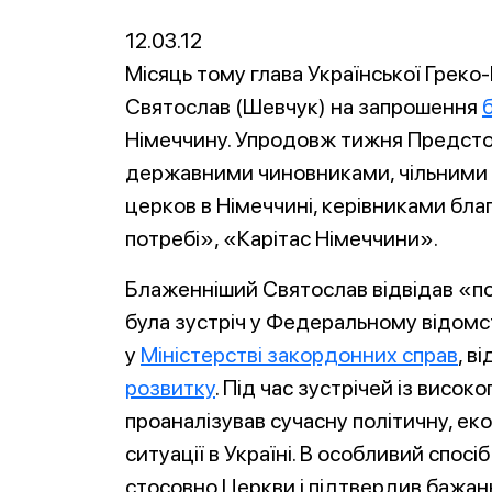
Link
12.03.12
Місяць тому глава Української Грек
Святослав (Шевчук) на запрошення
Німеччину. Упродовж тижня Предсто
державними чиновниками, чільними 
церков в Німеччині, керівниками бла
потребі», «Карітас Німеччини».
Блаженніший Святослав відвідав «по
була зустріч у Федеральному відомс
у
Міністерстві закордонних справ
, в
розвитку
. Під час зустрічей із вис
проаналізував сучасну політичну, ек
ситуації в Україні. В особливий спосі
стосовно Церкви і підтвердив бажанн