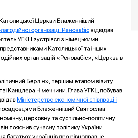
о-Католицької Церкви Блаженніший
благодійної організації Реновабіс
відвідав
ятель УГКЦ зустрівся з німецькими
представниками Католицької та інших
годійних організацій «Реновабіс», «Церква в
літичний Берлін», першим етапом візиту
тві Канцлера Німеччини. Глава УГКЦ побував
ідвідав
Міністерство економічної співпраці і
окопосадовцями Блаженніший Святослав
ономічну, церковну та суспільно-політичну
б він пояснив сучасну політику України
я багатьох українців про рівноправне