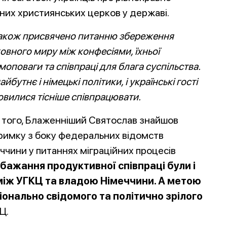
них християнських церков у державі.
 також присвячено питанню збереження
овного мир
у між конфесіями, їхньої
моповаги та співпраці для блага суспільства.
айбутнє і німецькі політики, і українські гості
вилися тісніше співпрацювати.
 того, Блаженніший Святослав знайшов
римку з боку федеральних відомств
ччини у питаннях міграційних процесів
бажання продуктивної співпраці були і
іж УГКЦ та владою Німеччини. А метою
іонально свідомого та політично зрілого
Ц.