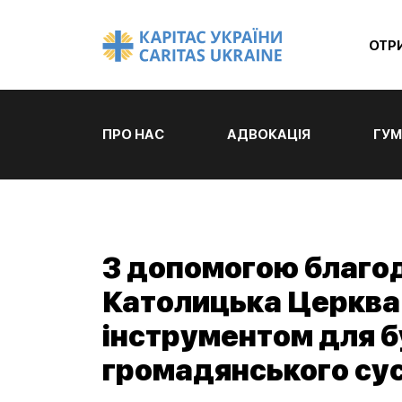
ОТР
ПРО НАС
АДВОКАЦІЯ
ГУМ
З допомогою благод
Католицька Церква 
інструментом для б
громадянського су