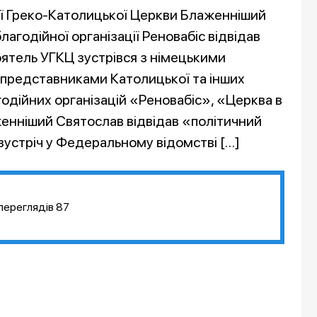
кої Греко-Католицької Церкви Блаженніший
агодійної організації Реновабіс відвідав
ятель УГКЦ зустрівся з німецькими
представниками Католицької та інших
годійних організацій «Реновабіс», «Церква в
женніший Святослав відвідав «політичний
зустріч у Федеральному відомстві […]
переглядів
87