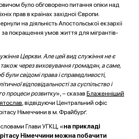
ьковичом було обговорено питання опіки над
хніх прав в країнах західної Європи.
рнули на діяльність Апостольської екзархії
ти за покращення умов життя для мігрантів-
лужіння Церкви. Але цей вид служіння не є
 також через
виховування громадян, а саме,
б були свідомі права і справедливості,
літичної відповідальності за суспільство і
го процеси розвитку
», – сказав
Блаженніший
ятослав
, відвідуючи Центральний офіс
рітасу Німеччини в м. Фрайбурґ.
 словами Глави УГКЦ, «
на прикладі
рітасу Німеччини можна побачити