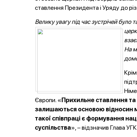
ставлення Президента і Уряду до різ
Велику увагу під час зустрічей було
церк
взає
На м
домо
Крім
підт
Німе
Європи. «
Прихильне ставлення та 
залишаються основою відносин м
такої співпраці є формування нац
суспільства
», – відзначив Глава УГК