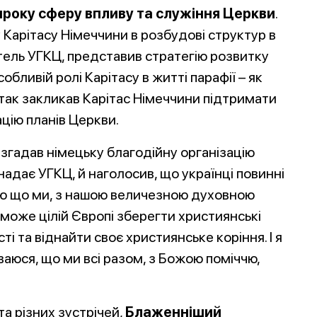
року сферу впливу та служіння Церкви
.
Карітасу Німеччини в розбудові структур в
ятель УГКЦ, представив стратегію розвитку
обливій ролі Карітасу в житті парафії – як
дтак закликав Карітас Німеччини підтримати
ацію планів Церкви.
згадав німецьку благодійну організацію
 надає УГКЦ, й наголосив, що українці повинні
аю що ми, з нашою величезною духовною
може цілій Європі зберегти христия
нські
сті та віднайти своє християнське коріння. І я
ваюся, що ми всі разом, з Божою поміччю,
та різних зустрічей,
Блаженніший