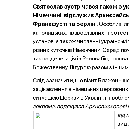
Святослав зустрічався також з у
Німеччині, відслужив Архиєрейськ
Франкфурті та Берліні
. Особливі л
католицьких, православних і протест
установ, а також численні українські 
різних куточків Німеччини. Серед по
також делегація із Реновабіс, голов
Божественну Літургію разом з інши
Слід зазначити, що візит Блаженніш
зацікавлення в німецьких церковних 
ситуацією Церкви в Україні, її пробл
зокрема, подякував Архиєпископові 
від 
виді