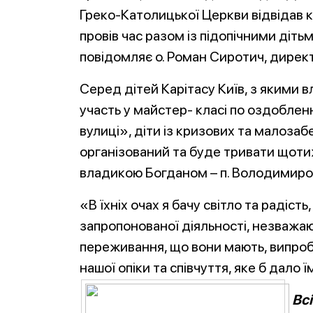
Греко-Католицької Церкви відвідав ки
провів час разом із підопічними дітьми
повідомляє о. Роман Сиротич, директ
Серед дітей Карітасу Київ, з якими в
участь у майстер- класі по оздобленн
вулиці», діти із кризових та малоза
організований та буде тривати щотиж
владикою Богданом – п. Володимирові і
«В їхніх очах я бачу світло та радість
запропонованої діяльності, незважаю
переживання, що вони мають, випробу
нашої опіки та співчуття, яке б дало 
Вс