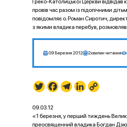
Греко-Католицької Церкви відвідав ки
провів час разом із підопічними дітьми
повідомляє о. Роман Сиротич, директо
з якими владика перебув, розмовляв 
09 Березня 2012
2
хвилин читання
Twitter
Facebook
Telegram
LinkedIn
Copy
Link
09.03.12
«1 березня, у перший тиждень Велик
преосвященний владика Богдан Дзюра