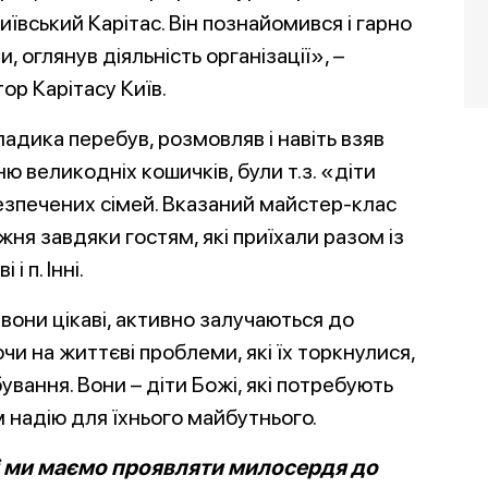
ївський Карітас. Він познайомився і гарно
, оглянув діяльність організації», –
ор Карітасу Київ.
ладика перебув, розмовляв і навіть взяв
ю великодніх кошичків, були т.з. «діти
безпечених сімей. Вказаний майстер-клас
ня завдяки гостям, які приїхали разом із
 п. Інні.
, вони цікаві, активно залучаються до
чи на життєві проблеми, які їх торкнулися,
вання. Вони – діти Божі, які потребують
їм надію для їхнього майбутнього.
і ми маємо проявляти милосердя до