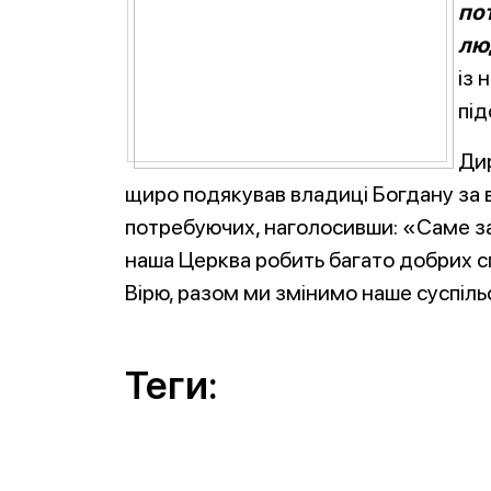
по
лю
із 
під
Дир
щиро подякував владиці Богдану за в
потребуючих, наголосивши: «Саме зав
наша Церква робить багато добрих 
Вірю, разом ми змінимо наше суспіль
Теги: