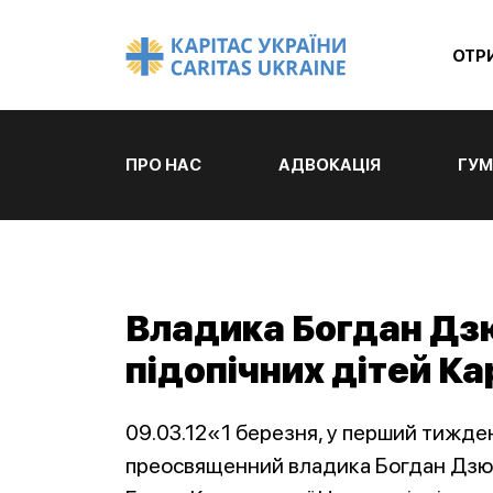
ОТР
ПРО НАС
АДВОКАЦІЯ
ГУМ
Владика Богдан Дз
підопічних дітей Ка
09.03.12«1 березня, у перший тижде
преосвященний владика Богдан Дзюра