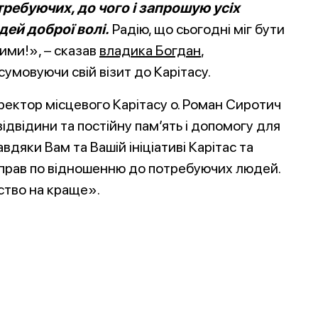
требуючих, до чого і запрошую усіх
дей доброї волі.
Радію, що сьогодні міг бути
ними!», – сказав
владика Богдан
,
сумовуючи свій візит до Карітасу.
ектор місцевого Карітасу о. Роман Сиротич
ідвідини та постійну пам’ять і допомогу для
дяки Вам та Вашій ініціативі Карітас та
справ по відношенню до потребуючих людей.
ство на краще».