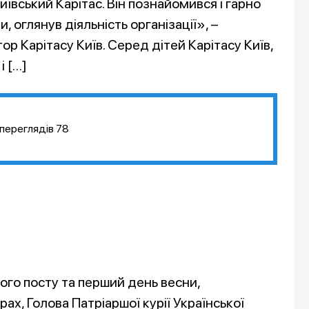
ївський Карітас. Він познайомився і гарно
, оглянув діяльність організації», –
р Карітасу Київ. Серед дітей Карітасу Київ,
і […]
переглядів
78
ого посту та перший день весни,
х, Голова Патріаршої курії Української