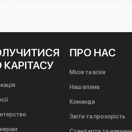
ОЛУЧИТИСЯ
ПРО НАС
 КАРІТАСУ
Місія та візія
кація
Наш вплив
сії
Команда
нтерство
Звіти та прозорість
нерам
Стандарти та навчан