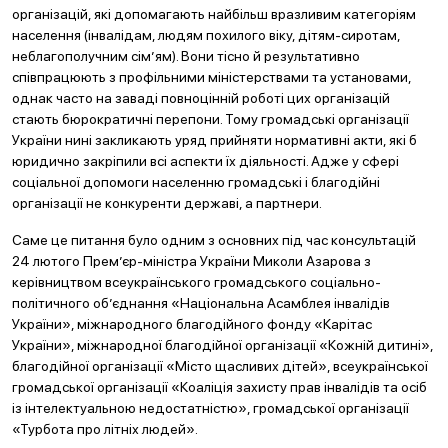
організацій, які допомагають найбільш вразливим категоріям
населення (інвалідам, людям похилого віку, дітям-сиротам,
неблагополучним сім’ям). Вони тісно й результативно
співпрацюють з профільними міністерствами та установами,
однак часто на заваді повноцінній роботі цих організацій
стають бюрократичні перепони. Тому громадські організації
України нині закликають уряд прийняти нормативні акти, які б
юридично закріпили всі аспекти їх діяльності. Адже у сфері
соціальної допомоги населенню громадські і благодійні
організації не конкуренти державі, а партнери.
Саме це питання було одним з основних під час консультацій
24 лютого Прем’єр-міністра України Миколи Азарова з
керівництвом всеукраїнського громадського соціально-
політичного об’єднання «Національна Асамблея інвалідів
України», міжнародного благодійного фонду «Карітас
України», міжнародної благодійної організації «Кожній дитині»,
благодійної організації «Місто щасливих дітей», всеукраїнської
громадської організації «Коаліція захисту прав інвалідів та осіб
із інтелектуальною недостатністю», громадської організації
«Турбота про літніх людей».