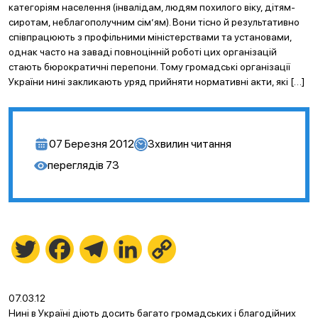
категоріям населення (інвалідам, людям похилого віку, дітям-
сиротам, неблагополучним сім’ям). Вони тісно й результативно
співпрацюють з профільними міністерствами та установами,
однак часто на заваді повноцінній роботі цих організацій
стають бюрократичні перепони. Тому громадські організації
України нині закликають уряд прийняти нормативні акти, які […]
07 Березня 2012
3
хвилин читання
переглядів
73
Twitter
Facebook
Telegram
LinkedIn
Copy
Link
07.03.12
Нині в Україні діють досить багато громадських і благодійних