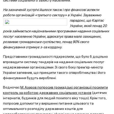
системи соціального захисту населення.
На зазначеній зустрічі йшлося також і про фінансові аспекти
роботи організацій «третього сектору» в Україні. З
ауважимо
парадокс, що Карітас
України, який понад 20
років займається національними програмами надання соціальних
послуг населенню України, адвокатує права мало захищених,
розвиває громадянське суспільство, понад 90% свого
фінансування отримує з-за кордону.
Представники громадськості підкреслили, що було б доцільно
впровадити систему тендерів на надання соціальних послуг
недержавними організаціями. Зі свого боку прем’єр-міністр
України запевнив, що принципи такого співробітництва і його
фінансування будуть вироблені.
Водночас
М. Азаров попросив громадські організації посилити
контроль за роботою державних соціальних установ
(дитячих
інтернатів, будинків для людей похилого віку тощо). Крім того,
попросив допомогти у вирішенні питання цільового та
оптимального розподілу державних коштів для