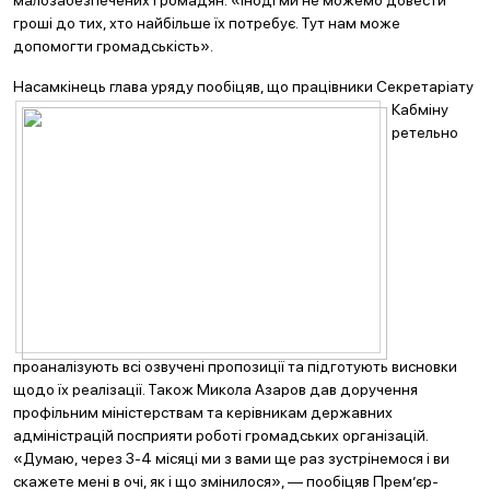
малозабезпечених громадян: «Іноді ми не можемо довести
гроші до тих, хто найбільше їх потребує. Тут нам може
допомогти громадськість».
Насамкінець глава
уряду пообіцяв, що працівники Секретаріату
Кабміну
ретельно
проаналізують всі озвучені пропозиції та підготують висновки
щодо їх реалізації. Також Микола Азаров дав доручення
профільним міністерствам та керівникам державних
адміністрацій посприяти роботі громадських організацій.
«Думаю, через 3-4 місяці ми з вами ще раз зустрінемося і ви
скажете мені в очі, як і що змінилося», — пообіцяв Прем’єр-