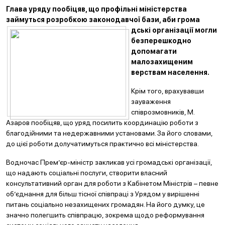
Глава уряду пообіцяв, що профільні міністерства
займуться розробкою законодавчої бази, аби грома
д
ські організації могли
безперешкодно
допомагати
малозахищеним
верствам населення.
Крім того, врахувавши
зауваження
співрозмовників, М.
Азаров пообіцяв, що уряд посилить координацію роботи з
благодійними та недержавними установами. За його словами,
до цієї роботи долучатимуться практично всі міністерства.
Водночас Прем’єр-міністр закликав усі громадські організації,
що надають соціальні послуги, створити власний
консультативний орган для роботи з Кабінетом Міністрів – певне
об’єднання для більш тісної співпраці з Урядом у вирішенні
питань соціально незахищених громадян. На його думку, це
значно полегшить співпрацю, зокрема щодо реформування