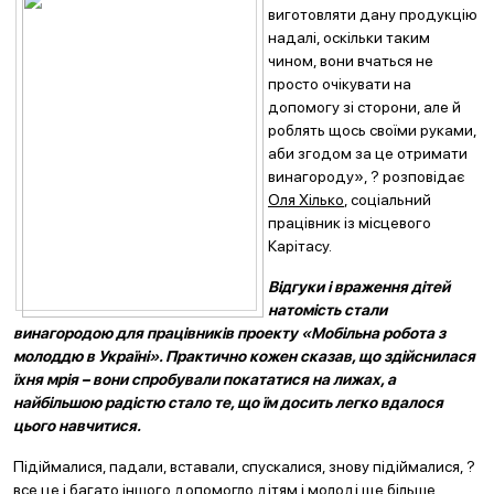
виготовляти дану продукцію
надалі, оскільки таким
чином, вони вчаться не
просто очікувати на
допомогу зі сторони, але й
роблять щось своїми руками,
аби згодом за це отримати
винагороду», ? розповідає
Оля Хілько
, соціальний
працівник із місцевого
Карітасу.
Відгуки і враження дітей
натомість стали
винагородою для працівників проекту «Мобільна робота з
молоддю в Україні». Практично кожен сказав, що здійснилася
їхня мрія – вони спробували покататися на лижах, а
найбільшою радістю стало те, що їм досить легко вдалося
цього навчитися.
Підіймалися, падали, вставали, спускалися, знову підіймалися, ?
все це і багато іншого допомогло дітям і молоді ще більше