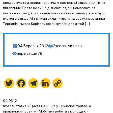
продовжують дізнаватися , чим ж насправді є щастя для їхніх
підопічних. Проте не лише дізнаються, а й намагаються
посприяти тому, аби цих щасливих митей в їхньому житті було
якомога більше. Минулими вихідними, як і щороку, працівники
Тернопільського Карітасу організували для дітей […]
04 Березня 2012
2
хвилин читання
переглядів
79
Twitter
Facebook
Telegram
LinkedIn
Copy
Link
04.03.12
Фотовиставка «Щастя це -…?!» у Тернополі триває, а
працівники проекту «Мобільна робота з молоддю»