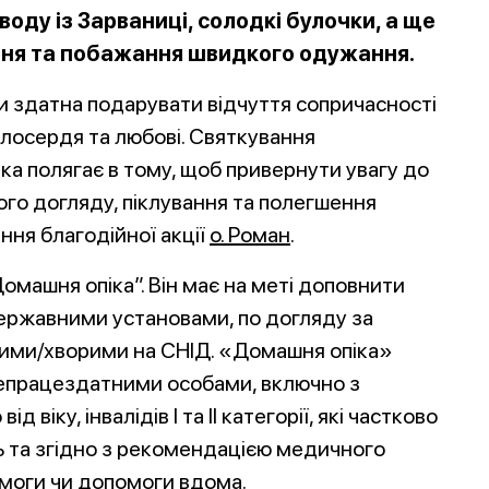
воду із Зарваниці, солодкі булочки, а ще
ння та побажання швидкого одужання.
и здатна подарувати відчуття сопричасності
илосердя та любові. Святкування
яка полягає в тому, щоб привернути увагу до
ого догляду, піклування та полегшення
ння благодійної акції
о. Роман
.
“Домашня опіка”. Він має на меті доповнити
державними установами, по догляду за
аними/хворими на СНІД. «Домашня опіка»
епрацездатними особами, включно з
іку, інвалідів І та ІІ категорії, які частково
ь та згідно з рекомендацією медичного
омоги чи допомоги вдома.