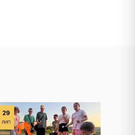
29
ЛИП