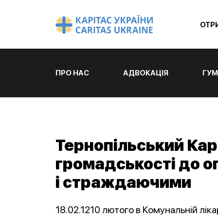
ОТР
ПРО НАС
АДВОКАЦІЯ
ГУМ
Тернопільський Кар
громадськості до о
і страждаючими
18.02.1210 лютого в Комунальній лік