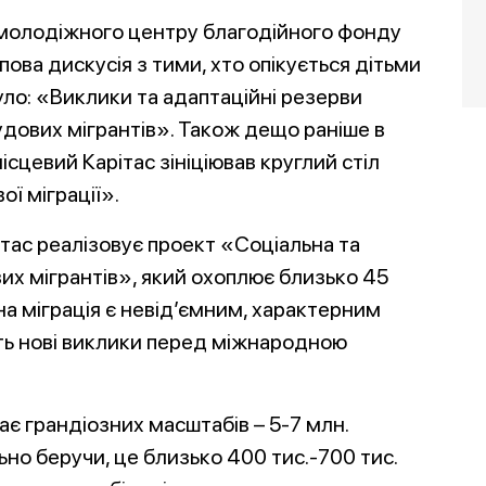
молодіжного центру благодійного фонду
ова дискусія з тими, хто опікується дітьми
уло: «Виклики та адаптаційні резерви
удових мігрантів». Також дещо раніше в
ісцевий Карітас зініціював круглий стіл
ої міграції».
тас реалізовує проект «Соціальна та
их мігрантів», який охоплює близько 45
сна міграція є невід’ємним, характерним
ить нові виклики перед міжнародною
ає грандіозних масштабів – 5-7 млн.
ьно беручи, це близько 400 тис.-700 тис.