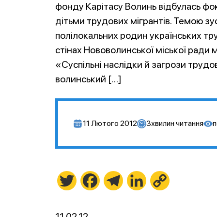
фонду Карітасу Волинь відбулась фок
дітьми трудових мігрантів. Темою зу
полілокальних родин українських тр
стінах Нововолинської міської ради м
«Суспільні наслідки й загрози трудов
волинський […]
11 Лютого 2012
3
хвилин читання
п
Twitter
Facebook
Telegram
LinkedIn
Copy
Link
11.02.12