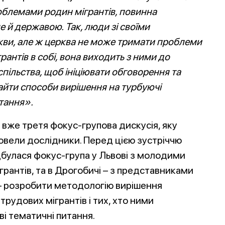
блемами родин мігрантів, повинна
ле й державою. Так,
люди зі своїми
кви, але ж церква не може тримати проблеми
грантів в собі,
вона виходить з ними до
спільства, щоб ініціювати обговорення та
айти способи вирішення на турбуючі
тання».
 вже третя фокус-групова дискусія, яку
овели дослідники. Перед цією зустріччю
дбулася фокус-група у Львові з молодими
грантів, та в Дрогобичі – з представниками
 – розробити методологію вирішення
трудових мігрантів і тих, хто ними
ві тематичні питання.