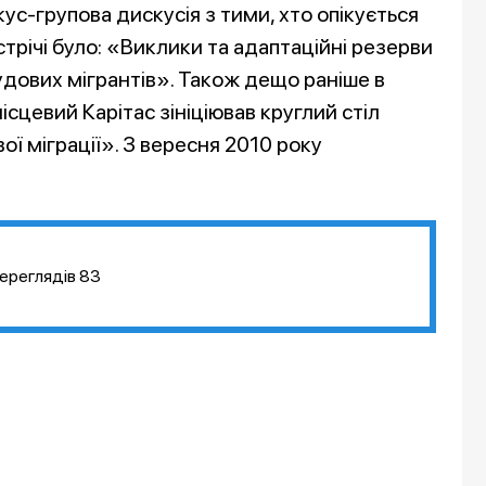
ус-групова дискусія з тими, хто опікується
стрічі було: «Виклики та адаптаційні резерви
удових мігрантів». Також дещо раніше в
ісцевий Карітас зініціював круглий стіл
ої міграції». З вересня 2010 року
ереглядів
83