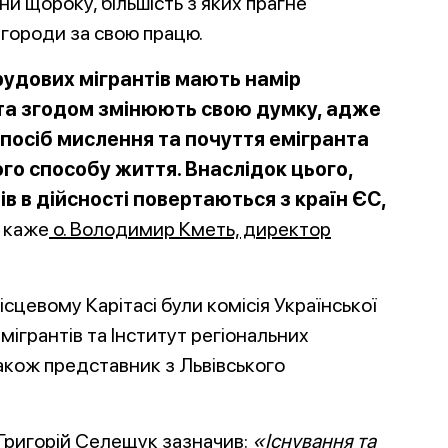
ни щороку, більшість з яких прагне
городи за свою працю.
трудових мігрантів мають намір
та згодом зм
інюють свою думку, адже
посіб мислення та почуття емігранта
о способу життя. Внаслідок цього,
в в дійсності повертаються з країн ЄС,
? каже
о. Володимир Кметь, директор
ісцевому Карітасі були комісія Української
мігрантів та Інститут регіональних
акож представник з Львівського
Ц Григорій Селещук зазначив:
«Існуванн
я та