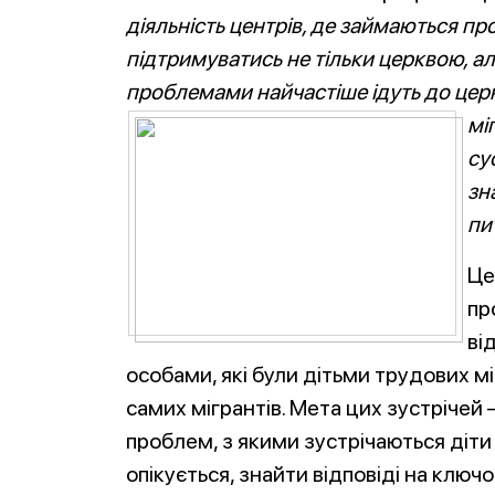
діяльність центрів, де займаються
про
підтримуватись не тільки церквою, а
проблемами найчастіше ідуть до цер
мі
су
зн
пи
Це
пр
ві
особами, які були дітьми трудових мі
самих мігрантів. Мета цих зустрічей
проблем, з якими зустрічаються діти 
опікується, знайти відповіді на ключо