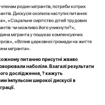
 членам родин мігрантів, потреби котрих
антів. Дискусія охопила наступні питання:
а», «Соціальне сирітство дітей трудових
рантів: чи можливо його
уникнути?»,
дина мігранта у пошуках компенсуючих
урсів», «Вплив церковної громади на життя
ини мігранта».
кожному питанню присутні жваво
оворювали наболіле. Взагалі результати
ого дослідження, ? кажуть
им імпульсом широкої дискусії в
грації.