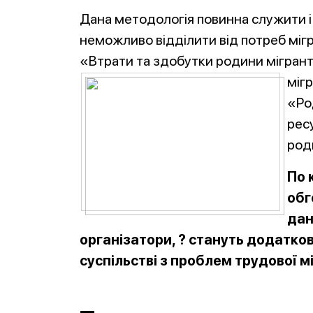
Дана методологія повинна служити і
неможливо відділити від потреб мігр
«Втрати та здобутки родини мігрант
міг
«Ро
рес
род
По 
обг
дан
організатори, ? стануть додатков
суспільстві з проблем трудової мі