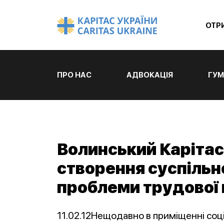
ОТР
ПРО НАС
АДВОКАЦІЯ
ГУМ
Волинський Карітас
створення суспільно
проблеми трудової м
11.02.12Нещодавно в приміщенні со