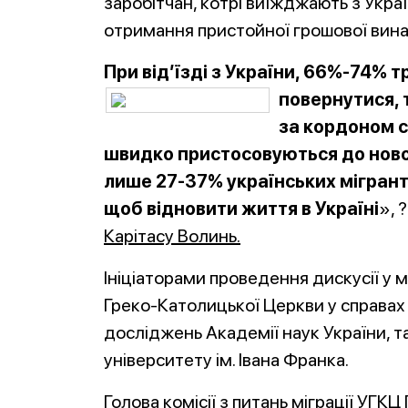
заробітчан, котрі виїжджають з Украї
отримання пристойної грошової вина
При від’їзді з України, 66%-74% 
повернутися, 
за кордоном с
швидко пристосовуються до новог
лише 27-37% українських мігранті
щоб відновити життя в Україні
», 
Карітасу Волинь.
Ініціаторами проведення дискусії у м
Греко-Католицької Церкви у справах 
досліджень Академії наук України, т
університету ім. Івана Франка.
Голова комісії з питань міграції УГК