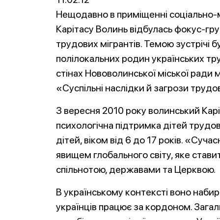
Нещодавно в приміщенні соціально-
Карітасу Волинь відбулась фокус-груп
трудових мігрантів. Темою зустрічі б
полілокальних родин українських тр
стінах Нововолинської міської ради м
«Суспільні наслідки й загрози трудов
З вересня 2010 року волинський Карі
психологічна підтримка дітей трудов
дітей, віком від 6 до 17 років. «Суча
явищем глобального світу, яке став
спільнотою, державами та Церквою.
В українському контексті воно набир
українців працює за кордоном. Загал