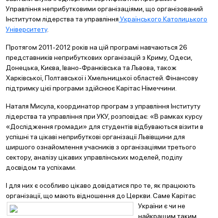
Управління неприбутковими організаціями, що організований
Інститутом лідерства та управління
Українського Католицького
Університету
.
Протягом 2011-2012 років на цій програмі навчаються 26
представників неприбуткових організацій з Криму, Одеси,
Донецька, Києва, Івано-Франківська та Львова, також
Харківської, Полтавської і Хмельницької областей. Фінансову
підтримку цієї програми здійснює Карітас Німеччини.
Наталя Мисула, координатор програм з управління Інституту
лідерства та управління при УКУ, розповідає: «В рамках курсу
«Дослідження громади» для студентів відбуваються візити в
успішні та цікаві неприбуткові організації Львівщини для
ширшого ознайомлення учасників з організаціями третього
сектору, аналізу цікавих управлінських моделей, поділу
досвідом та успіхами.
І для них є особливо цікаво довідатися про те, як працюють
організації, що мають відношення до
Церкви. Саме Карітас
України є чи не
найкращим таким