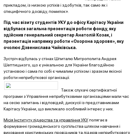
прикладом, із низкою успіхів і здобутків, так само як і
специфічного досвіду, помилок».
Під час візиту студентів УКУ до офісу Карітасу України
відбулася загальна презентація роботи фонду, яку
здійснив генеральний секретар Анатолій Козак, і
презентація напрямку роботи «Охорона здоровя», яку
очолює Дзвенислава Чайківська.
Зустріч відбулась у стінах Шпиталю Митрополита Андрея
Шептицького, що є унікальною для України благодійною
установою і сама по собі є чималим успіхом і зразком якісної
роботи неприбуткової організації.
Також слухачі сертифікатної
програми з Управління неприбутковими організаціями мали час
на сесію запитань і відповідей, дискусії із представниками
Карітасу України, що викликало особливий інтерес у них.
Місія Інституту лідерства та управління УКУ
полягає в
формуванні громадянського суспільства шляхом навчання і
виховання християнських провідників та лідерів неприбуткового