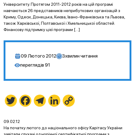
Університету. Протягом 2011-2012 років на цій програмі
навчаються 26 представників неприбуткових організацій з
Криму, Одеси, Донецька, Києва, Івано-Франківська та Львова,
також Харківської, Полтавської і Хмельницької областей.
Фінансову підтримку цієї програми […]
09 Лютого 2012
3
хвилин читання
переглядів
91
Twitter
Facebook
Telegram
LinkedIn
Copy
Link
09.02.12
На початку лютого до національного офісу Карітасу України
завітали слухачі однорічної сертифікатної програми з