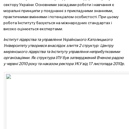
сектору України. Основними засадами роботи і навчання є
моральні принципи у поєднанні з прикладними знаннями,
практичними вміннями і потенціалом особистості. При цьому
робота Інституту базується на міжнародних стандартах і
високо оцінюється експертами.
Інститут лідерства та управління Українського Католицького
Університету утворився внаслідок злиття 2
структур: Центру
мирянського лідерств
а та Інституту управління неприбутковими
організаціями. Як структура ІЛУ
був затверджений Вченою радою
у червні 2010 року та
наказом ректора УКУ від 17 листопада 2010р.