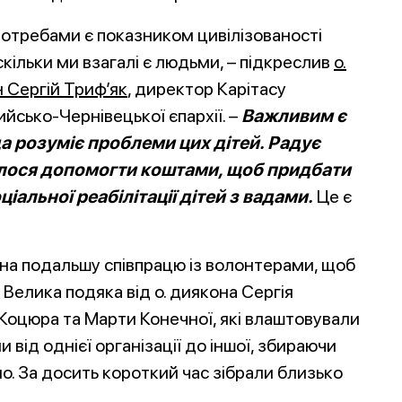
отребами є показником цивілізованості
скільки ми взагалі є людьми, – підкреслив
о.
 Сергій Триф’як
, директор Карітасу
йсько-Чернівецької єпархії. –
Важливим є
а розуміє проблеми цих дітей. Радує
улося допомогти коштами, щоб придбати
іальної реабілітації дітей з вадами.
Це є
 на подальшу співпрацю із волонтерами, щоб
Велика подяка від о. диякона Сергія
Коцюра та Марти Конечної, які влаштовували
 від однієї організації до іншої, збираючи
о. За досить короткий час зібрали близько