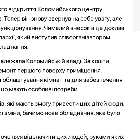
ного відкриття Коломийського центру
в. Тепер він знову звернув на себе увагу, але
функціонування. Чималий внесок в це доклав
архії, який виступив співорганізатором
бладнання.
 належала Коломийській владі. За кошти
емонт першого поверху приміщення.
 облаштування кімнат та для забезпечення
 що мають особливі потреби.
в, які мають змогу привести цих дітей сюди.
і зміни, бачимо нове обладнання, яке було
 хочеться відзначити цих людей, руками яких