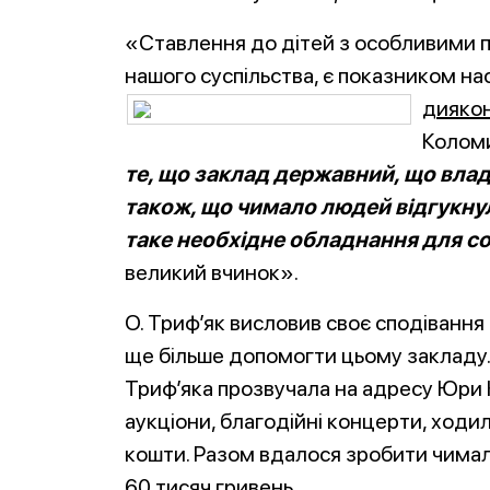
«Ставлення до дітей з особливими п
нашого суспільства, є показником на
диякон
Коломи
те, що заклад державний, що влад
також, що чимало людей відгукн
таке необхідне обладнання для соц
великий вчинок».
О. Триф’як висловив своє сподівання
ще більше допомогти цьому закладу. 
Триф’яка прозвучала на адресу Юри 
аукціони, благодійні концерти, ходили
кошти. Разом вдалося зробити чимал
60 тисяч гривень.