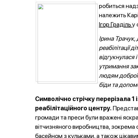
робиться над
належить Карі
Ігор Граділь
у 
Ірина Трачук,
реабілітації д
відгукнулася 
утримання зак
людям доброї 
біди та допом
Символічно стрічку перерізала 1 
реабілітаційного центру.
Представ
громади та преси були вражені яскр
вітчизняного виробництва, зокрема
басейном з кульками, а також цікав