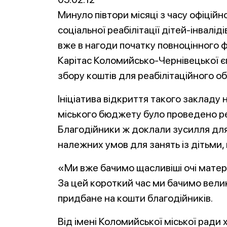
Минуло півтори місяці з часу офіцій
соціальної реабілітації дітей-інваліді
вже в нагоди початку повноцінного 
Карітас Коломийсько-Чернівецької єп
збору коштів для реабілітаційного о
Ініціатива відкриття такого закладу
міського бюджету було проведено р
Благодійники ж доклали зусилля для
належних умов для занять із дітьми,
«Ми вже бачимо щасливіші очі матері
За цей короткий час ми бачимо велик
придбане на кошти благодійників.
Від імені Коломийської міської ради