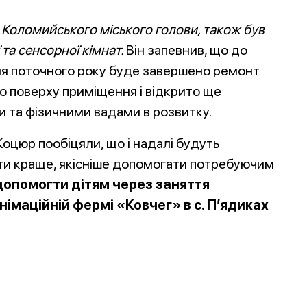
Коломийського міського голови, також був
 та сенсорної кімнат.
Він запе
внив, що до
я поточного року буде завершено ремонт
о поверху приміщення і відкрито ще
и та фізичними вадами в розвитку.
оцюр пообіцяли, що і надалі будуть
гти краще, якісніше допомогати потребуючим
 допомогти дітям через заняття
німаційній фермі «Ковчег» в с. П’ядиках