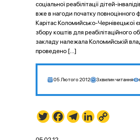
соціальної реабілітації дітей-інваліді
вже в нагоди початку повноцінного 
Карітас Коломийсько-Чернівецької єп
збору коштів для реабілітаційного об
закладу належала Коломийській влад
проведено […]
05 Лютого 2012
3
хвилин читання
Twitter
Facebook
Telegram
LinkedIn
Copy
Link
05.02.12