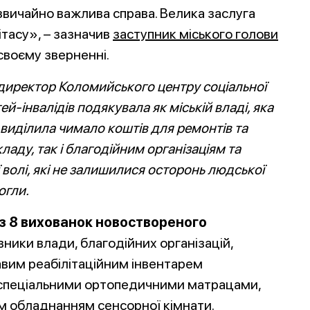
звичайно важ
лива справа. Велика заслуга
тасу», – зазначив
заступник міського голови
своєму зверненні.
 директор Коломийського центру соціальної
ітей-інвалідів подякувала як міській владі, я
ка
і виділила чимало коштів для ремонтів та
ладу, так і благодійним організаціям та
волі, які не залишилися осторонь людської
огли.
із 8 вихованок новоствореного
ники влади, благодійних організацій,
авим реабілітаційним інвентарем
 спеціальними ортопедичними матрацами,
им обладнанням сенсорної кімнати.