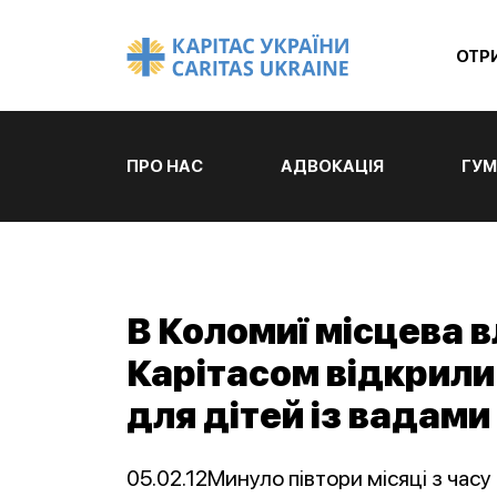
ОТР
ПРО НАС
АДВОКАЦІЯ
ГУМ
В Коломиї місцева в
Карітасом відкрили
для дітей із вадами
05.02.12Минуло півтори місяці з час