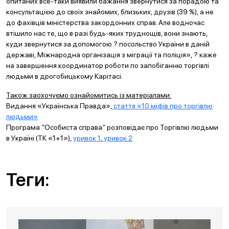
опитаних все-таки виявили бажання звернутися за порадою та
консультацією до своїх знайомих, близьких, друзів (39 %), а не
до фахівців міністерства закордонних справ. Але водночас
втішило нас те, що в разі будь-яких труднощів, вони знають,
куди звернутися за допомогою ? посольство України в даній
державі, Міжнародна організація з міграції та поліція», ? каже
на завершення координатор роботи по запобіганню торгівлі
людьми в дрогобицькому Карітасі.
Також заохочуємо ознайомитись із матеріалами:
Видання «Українська Правда»,
стаття «10 міфів про торгівлю
людьми»
Програма “Особиста справа” розповідає про Торгівлю людьми
в Україні (ТК «1+1»),
уривок 1
,
уривок 2
Теги: