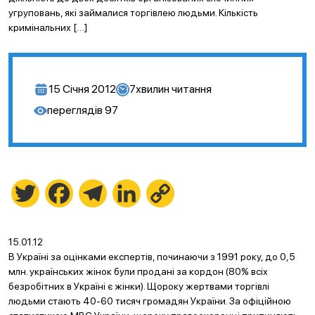
угруповань, які займалися торгівлею людьми. Кількість
кримінальних […]
15 Січня 2012
7
хвилин читання
переглядів
97
Twitter
Facebook
Telegram
LinkedIn
Copy
Link
15.01.12
В Україні за оцінками експертів, починаючи з 1991 року, до 0,5
млн. українських жінок були продані за кордон (80% всіх
безробітних в Україні є жінки). Щороку жертвами торгівлі
людьми стають 40-60 тисяч громадян України. За офіційною