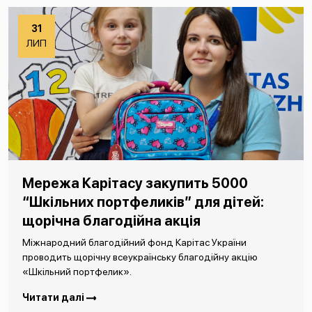
31
ЛИП
Мережа Карітасу закупить 5000
“Шкільних портфеликів” для дітей:
щорічна благодійна акція
Міжнародний благодійний фонд Карітас України
проводить щорічну всеукраїнську благодійну акцію
«Шкільний портфелик».
Читати далі