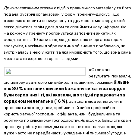
Другим важливим етапом
є підбір правильного матеріалу та його
подача. Зустрічі організовані у формі тренінгу-дискусії, що
дозволяє створити невимушену та дружню атмосферу, в якій
легко ділитися своїм досвідом та сприймати нову інформацію.
На кожному тренінгу пропонується заповнити анкети, які
складаються з 10 запитань, які допомагають організаторам
зрозуміти, наскільки добре людина обізнана з проблемою, чи
зустрічалась з нею у житті та яка ймовірність того, що вона сама
може стати жертвою торгівлі людьми.
«Отримані
результати показали,
що цільову аудиторію ми вибирали правильно, оскільки
більше
ніж 80 % опитаних виявили бажання виїхати за кордон.
Були серед них і ті, які вказали, що згідні працювати за
кордоном нелегально (16 %)
. Більшість людей, які хочуть
працювати за кордоном, зробили свій вибір професій на
користь хатньої господині, офіціанта, няні, будівельника та
робітника по сільському господарству. Як відомо, більшість країн
пропонує роботу іноземцям саме по цих спеціальностях, які
дуже часто не передбачають укладання ні письмової угоди, ні