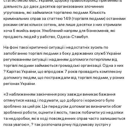
статистикою МВС України, щороку правоохоронці припиняють
діяльність до двох десятків організованих злочинних
угруповань, які займалися торгівлею людьми. Кількість
кримінальних справ за статтею 149 (торгівля людьми) останніми
роками сягає кількох сотень, але лише десятки з них отримали
хоча б якийсь вирок. Улюблений напрям для бізнесменів, які
продають людей у рабство, Одеса-Стамбул.
На фоні такої критичної ситуації і недостатніх зусиль по
запобіганню торгівлі людьми з боку державних служб України
регулюванням ситуації і наданням допомоги потерпілим від
торгівлі людьми займаються громадські організації. Одна з них
? Карітас України, що впродовж 7 років провадить комплексну
допомогу людям, що постраждали від торгівлі людьми, у різних
регіонах України.
«З наближенням закінчення року завжди виникає бажання
оглянутися назад і подумати, що доброго і корисного було
зроблено за цей рік. Це передусім допомагає визначити обсяг
зробленої роботи, оцінити її якість, також побачити усі недоліки
та недоробки, які в ході повсякденних справ часто залишаються
поза увагою», ? так розпочала річну підсумкову зустріч у