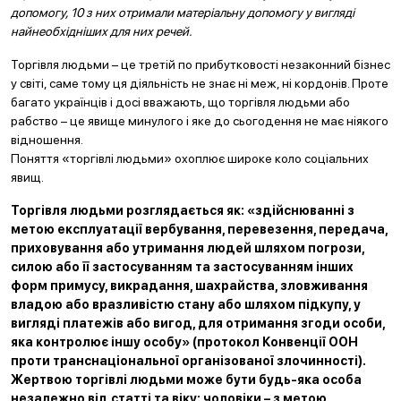
допомогу, 10 з них отримали матеріальну допомогу у вигляді
найнеобхідніших для них речей.
Торгівля людьми – це третій по прибутковості незаконний бізнес
у світі, саме тому ця діяльність не знає ні меж, ні кордонів. Проте
багато українців і досі вважають, що торгівля людьми або
рабство – це явище минулого і яке до сьогодення не має ніякого
відношення.
Поняття «торгівлі людьми» охоплює широке коло соціальних
явищ.
Торгівля людьми розглядається як: «здійснюванні з
метою експлуатації вербування, перевезення, передача,
приховування або утримання людей шляхом погрози,
силою або її застосуванням та застосуванням інших
форм примусу, викрадання, шахрайства, зловживання
владою або вразливістю стану або шляхом підкупу, у
вигляді платежів або вигод, для отримання згоди особи,
яка контролює іншу особу» (протокол Конвенції ООН
проти транснаціональної організованої злочинності).
Жертвою торгівлі людьми може бути будь-яка особа
незалежно від статті та віку: чоловіки – з метою