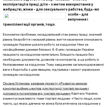
експлуатації в праці, діти – з метою використання у
жебрацтві, жінки – для сексуального рабства, буд
ь-які
особи – для
вилучення і
трансплантації органів, тощо.
Економічні проблеми, незадовільний стан ринку праці, значний
рівень безробіття і низький рівень життя населення спонукають
громадян України шукати роботу за кордоном. Нині за
неофіційними даними близько 4-6 млн. громадян України
працюють за кордоном нелегально. Більшість працює без
необхідних документів, дозволів та контрактів, а це робить їх
безправними за кордоном. Тому завданням загальнодержавної
ваги є боротьба з цим явищем, підтримка і захист українських
громадян за кордоном.
Оксана Устинова, керівник проекту «Розвиток мережі
консультаційних центрів для протидії торгівлі людьми і
допомоги потерпілим від торгівлі людьми»
Карітасу України,
коментує важливість теми торгівлі людьми: «Часто люди, коли
чують, що якась дівчина чи жінка була втягнена за кордоном у