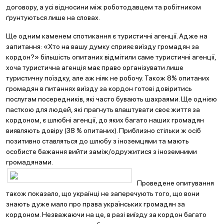
договору, а усі відносини між роботодавцем та робітником
ґрунтуються лише на словах.
Ще одним каменем спотикання є туристичні агенції. Адже на
запитання: «Хто на вашу думку сприяє виїзду громадян за
кордон?» більшість опитаних відмітили саме туристичні агенції,
хоча туристична агенція має право організувати лише
туристичну поїздку, але аж ніяк не робочу. Також 8% опитаних
громадян в питаннях виїзду за кордон готові довіритись
послугам посередників, які часто бувають шахраями. Ще однією
пасткою для людей, які прагнуть влаштувати своє життя за
кордоном, є шлюбні агенції, до яких багато наших громадян
виявляють довіру (38 % опитаних). Приблизно стільки ж осіб
позитивно ставляться до шлюбу з іноземцями та мають
особисте бажання вийти заміж/одружитися з іноземними
громадянами.
Проведене опитування
також показало, що українці не заперечують того, що вони
знають дуже мало про права українських громадян за
кордоном. Незважаючи на це, в разі виїзду за кордон багато