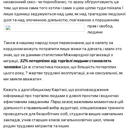
незаконний секс- чи порнобізнес, то зразу обґрунтовують це
тим, що вона сама того хотіла і саме з цією ціллю туди поїхала. І
лише одиниці задумуються над цим, як над трагедією людської
долі та над злочинною діяльністю, пов’язаною з порушенн
ям
прав і свобод
людини.
Також в нашому народі існує переконання, що в халепу за
кордоном можуть потрапити лише жінки та дівчата, і мало хто
знає, що за даними статистики Міжнародної організації з
міграції,
32% потерпілих від торгівлі людьми становлять
чоловіки
. Ця ж статистика показує, що більшість потерпілих
цього року, ? жертви трудової експлуатації, а не сексуальної, як
ми звикли вважати».
Кажуть у дрогобицькому Карітасі, що розповсюдження
інформації про торгівлю людьми є доволі простим і водночас
ефективним завданням.
Перш за все
, важливим моментом в цій
діяльності є правильний вибір аудиторії, спеціалізовані тренінги
проводяться для безробітних осіб, студентів вищих навчальних
закладів, учнів старших класів загальноосвітніх шкіл, членів
родин трудових мігрантів та інших.