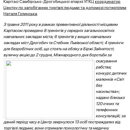
Карітасі Самбірсько-Дрогобицької єпархії УГКЦ
координатор
Центру по запобіганню торгівлі людьми та допомозі потерпілим
Наталя Голинська
.
З травня 2011 року в рамках превентивної діяльності місцевим
Карітасом проведено 8 тренінгів у середніх загальноосвітніх
навчальних закладах міста; 6 тренінгів у вищих навчальних
закладах міст Дрогобич та Стебник Львівської області; 4 тренінги
для безробітних осіб, що стоять на обліку в Біржі Зайнятості;
вуличну акцію до 2 грудня,
Міжнародного дня боротьби за
скасування
рабства;
конкурс дитячих
малюнків «Світ
без
насильства»;
надано близько
120 очних та
телефонних
консультацій; за
даний період часу в Центр звернулося 13 осіб постраждалих від
торгівлі людьми; вони отримали психологічну та медичну