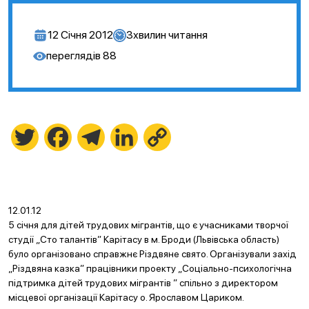
12 Січня 2012
3
хвилин читання
переглядів
88
Twitter
Facebook
Telegram
LinkedIn
Copy
Link
12.01.12
5 січня для дітей трудових мігрантів, що є учасниками творчої
студії „Сто талантів” Карітасу в м. Броди (Львівська область)
було організовано справжнє Різдвяне свято. Організували захід
„Різдвяна казка” працівники проекту „Соціально-психологічна
підтримка дітей трудових мігрантів ” спільно з директором
місцевої організації Карітасу о. Ярославом Цариком.