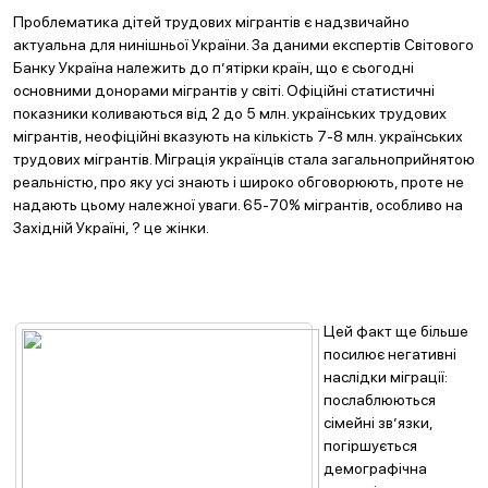
Проблематика дітей трудових мігрантів є надзвичайно
актуальна для нинішньої України. За даними експертів Світового
Банку Україна належить до п’ятірки країн, що є сьогодні
основними донорами мігрантів у світі. Офіційні статистичні
показники коливаються від 2 до 5 млн. українських трудових
мігрантів, неофіційні вказують на кількість 7-8 млн. українських
трудових мігрантів. Міграція українців стала загальноприйнятою
реальністю, про яку усі знають і широко обговорюють, проте не
надають цьому належної уваги. 65-70% мігрантів, особливо на
Західній Україні, ? це жінки.
Цей факт ще більше
посилює негативні
наслідки міграції:
послаблюються
сімейні зв’язки,
погіршується
демографічна