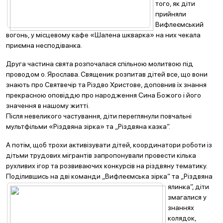
того, як діти
прийняли
Вифлеємський
вогонь, у місцевому кафе «Шалена шкварка» на них чекала
приємна несподіванка.
Друга частина свята розпочалася спільною молитвою під
проводом о. Ярослава. Священик розпитав дітей все, що вони
знають про Святвечір та Різдво Христове, доповнив їх знання
прекрасною оповіддю про народження Сина Божого і його
значення в нашому житті.
Після невеликого частування, діти переглянули повчальні
мультфільми «Різдвяна зірка» та „Різдвяна казка”.
А потім, щоб трохи активізувати дітей, координатори роботи із
дітьми трудових мігрантів запропонували провести кілька
рухливих ігор та розвиваючих конкурсів на різдвяну тематику.
Поділившись на дві команди
„Вифлеємська зірка” та „Різдвяна
ялинка”, діти
змагалися у
знаннях
колядок,