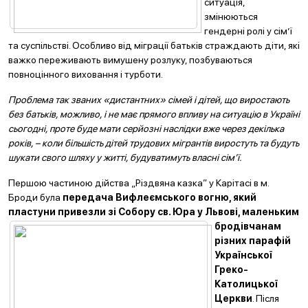
ситуація,
змінюються
гендерні ролі у сім’ї
та суспільстві. Особливо від міграції батьків страждають діти, які
важко переживають вимушену розлуку, позбуваються
повноцінного виховання і турботи.
Проблема так званих «дистантних» сімей і дітей, що виростають
без батьків, можливо, і не має прямого впливу на ситуацію в Україні
сьогодні, проте буде мати серйозні наслідки вже через декілька
років, – коли більшість дітей трудових мігрантів виростуть та будуть
шукати свого шляху у житті, будуватимуть власні сім’ї.
Першою частиною дійства „Різдвяна казка” у Карітасі в м.
Броди була
передача Вифлеємського вогню, який
пластуни привезли зі Собору св. Юра у Львові, маленьким
бродівчанам
різних парафій
Української
Греко-
Католицької
Церкви
. Після