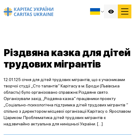
Різдвяна казка для дітей
трудових мігрантів
12.01.125 січня для дітей трудових мігрантів, що є учасниками
творчої студії „Сто талантів” Карітасу в м. Броди (Львівська
область) було організовано справжнє Різдвяне свято.
Організували захід „Різдвяна казка” працівники проекту
„Соціально-психологічна підтримка дітей трудових мігрантів ”
спільно з директором місцевої організації Карітасу о. Ярославом
Цариком. Проблематика дітей трудових мігрантів є
надзвичайно актуальна для нинішньої України. […]