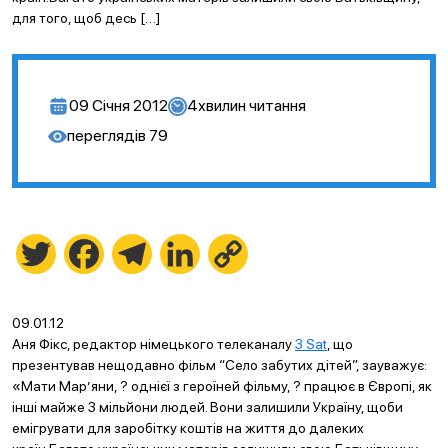
для того, щоб десь […]
09 Січня 2012
4
хвилин читання
переглядів
79
Twitter
Facebook
Telegram
LinkedIn
Copy
Link
09.01.12
Аня Фікс, редактор німецького телеканалу
3 Sat
, що
презентував нещодавно фільм “Село забутих дітей”, зауважує:
«Мати Мар’яни, ? однієї з героїней фільму, ? працює в Європі, як
інші майже 3 мільйони людей. Вони залишили Україну, щоби
емігрувати для заробітку коштів на життя до далеких