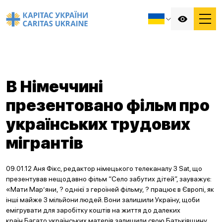
В Німеччині
презентовано фільм про
українських трудових
мігрантів
09.01.12 Аня Фікс, редактор німецького телеканалу 3 Sat, що
презентував нещодавно фільм “Село забутих дітей”, зауважує:
«Мати Мар’яни, ? однієї з героїней фільму, ? працює в Європі, як
інші майже 3 мільйони людей. Вони залишили Україну, щоби
емігрувати для заробітку коштів на життя до далеких
країн.Багато українських матерів залишили свою Батьківщину,