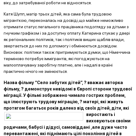
віку, до затребуваної роботи не відносяться.
Катя Шупп, матір трьох дітей, яка сама була трудовою
мігранткою, переконалась на досвіді,що майже неможливо
отримати статус легального працівника подогляду за дітьми з
гнучким графіком і за доступну оплату. Катерина стукає у двері
як регіональних політиків, так і політиків вищих щаблів влади,
звертається до них по допомогу і обмінюється досвідом.
Висновок: політики також притримуються думки, що Німеччина
терміново потребує іммігрантів, які погоджуються на
малооплачувану заробітну платню, але і надалі в країні
практично нічого не змінюється.
Назва фільму “Село забутих дітей”, ? вважає авторка
фільму, ? демонструє невідомі в Європі
сторони трудової
міграції. У фільмі зображено чимало гострих проблем,
що ілюструють трудову міграцію, ? матері, які живуть
протягом багатьох років далеко від своїх дітей, діти, які
виростають
і
виховуються своїми
родичами, бабусі і дідусі, самовіддані ,але дуже часто
перевантажені, які піднімають цілі покоління дітей в