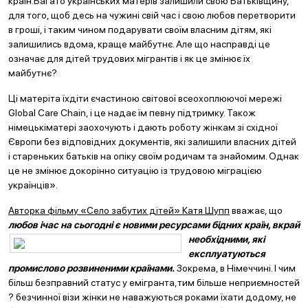
країн.Багато українських матерів залишили свою Батьківщину,
для того, щоб десь на чужині свій час і свою любов перетворити
в гроші, і таким чином подарувати своїм власним дітям, які
залишились вдома, краще майбутнє. Але що насправді це
означає для дітей трудових мігрантів і як це змінює їх
майбутнє?
Ці матеріта їхдіти єчастиною світової всеохоплюючої мережі
Global Care Chain, і це надає їм певну підтримку. Також
німецькіматері заохочують і дають роботу жінкам зі східної
Європи без відповідних документів, які залишили власних дітей
і стареньких батьків на опіку своїм родичам та знайомим. Однак
це не змінює докорінно ситуацію із трудовою міграцією
українців».
Авторка фільму «Село забутих дітей» Катя Шупп
вважає, що
любов ічас на сьогодні є новими ресурсами бідних кр
аїн, вкрай
необхідними, які
експлуатуються
промислово розвиненими країнами.
Зокрема, в Німеччині. І чим
більш безправний статус у емігранта,тим більше неприємностей
? безчинної візи жінки не наважуються роками їхати додому, не