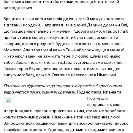
бачаться з своїми дітьми і батьками, через що багато сімей
розпадаються.
Зрештою тільки листи матерів до їхніх дітей можуть подолати
відстань і кордони. Наприклад, як від юної Дарини до мами Олі,
що працює нелегально в Німеччині: “Дорога мамо, я так хотіла б
прокинутись в своєму ліжку і щоб ти була поряд зі мною. Ти
говориш, одного разу тобі буде легше в житті, ніж мені зараз.
Можливо. Але зараз мені важко.Ти – найдорожче,що в мене є!
Ніхто ніколи мені не замінить тебе. Я люблю, цілую і обіймаю
тебе”. Заключне шкільне святоДара зустрічає дуже самотньо.
Тільки через Skype дівчинка може показати мамі сукню для
випускногобалу, адже п. Оля живе нелегально в Німеччині.
Політика по відношенню до трудових мігрантів в Європі сильно
відрізняється поміж різними країнами.
Тоді як Італія, Іспанія та
Португалія
відкривають свої
двері інадають правона проживання тим, хто може заробляти
кошти власними руками, Німеччина в той час закриває люки.
Запрошуються працівники тільки для високооплачуваної, високо
кваліфікованої роботи ?догляд за дітьми та людьми похилого