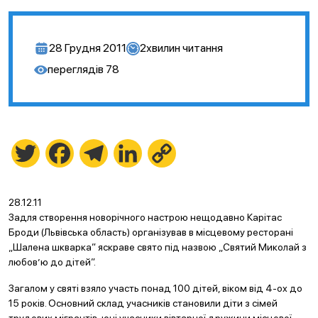
28 Грудня 2011
2
хвилин читання
переглядів
78
Twitter
Facebook
Telegram
LinkedIn
Copy
Link
28.12.11
Задля створення новорічного настрою нещодавно Карітас
Броди (Львівська область) організував в місцевому ресторані
„Шалена шкварка” яскраве свято під назвою „Святий Миколай з
любов’ю до дітей”.
Загалом у святі взяло участь понад 100 дітей, віком від 4-ох до
15 років. Основний склад учасників становили діти з сімей