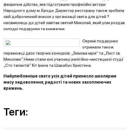
феєричне дійство, яке підготували професійні актори
Народного дому м. Броди. Директор ресторану також зробила
свій доброчинний внесок у організації свята для дітей ?
насамкінець до дітей завітав святий Миколай, який усім роздав
солодкі подарунки та книжечки.
Окремі подарунки
отримали також
переможці двох творчих конкурсів: „Зимова мрія” та „Лист св.
Миколаю”. Ними стали юні учасниці релігійно-мистецької студії
„Сто талантів” Кіт Ірина та Шарабун Христина.
Найулюбленіше свято усіх дітей принесло школярам
масу задоволення, радості та нових захоплюючих
вражень.
Теги: