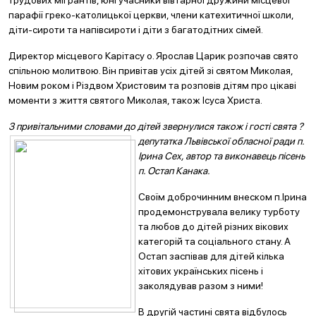
трудових мігрантів, юні учасники вівтарної дружини місцевої
парафії греко-католицької церкви, члени катехитичної школи,
діти-сироти та напівсироти і діти з багатодітних сімей.
Директор місцевого Карітасу о. Ярослав Царик розпочав свято
спільною молитвою. Він привітав усіх дітей зі святом Миколая,
Новим роком і Різдвом Христовим та розповів дітям про цікаві
моменти з життя святого Миколая, також Ісуса Христа.
З привітальними словами до дітей звернулися також і гості свята ?
депутатка Л
ьвівської облас
ної ради п.
Ірина Сех, автор та виконавець пісень
п. Остап Канака.
Своїм доброчинним внеском п.Ірина
продемонструвала велику турботу
та любов до дітей різних вікових
категорій та соціального стану. А
Остап заспівав для дітей кілька
хітових українських пісень і
заколядував разом з ними!
В другій частині свята відбулось