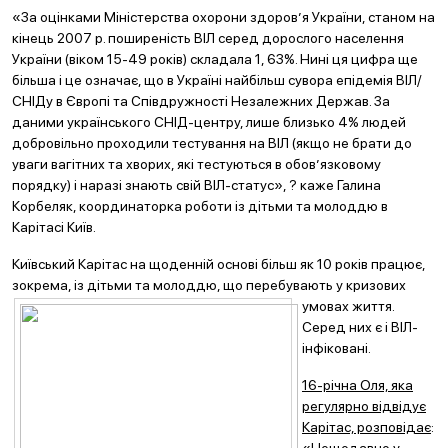
«За оцінками Міністерства охорони здоров’я України, станом на
кінець 2007 р. поширеність ВІЛ серед дорослого населення
України (віком 15-49 років) складала 1, 63%. Нині ця цифра ще
більша і це означає, що в Україні найбільш сувора епідемія ВІЛ/
СНІДу в Європі та Співдружності Незалежних Держав. За
даними українського СНІД-центру, лише близько 4% людей
добровільно проходили тестування на ВІЛ (якщо не брати до
уваги вагітних та хворих, які тестуються в обов’язковому
порядку) і наразі знають свій ВІЛ-статус», ? каже Галина
Корбеляк, координаторка роботи із дітьми та молоддю в
Карітасі Київ.
Київський Карітас на щоденній основі більш як 10 років працює,
зокрема, із дітьми та молоддю,
що перебувають у кризових
умовах життя.
Серед них є і ВІЛ-
інфіковані.
16-річна Оля, яка
регулярно відвідує
Карітас, розповідає
: