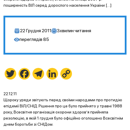
поширеність ВІЛ серед дорослого населення України […]
22 Грудня 2011
3
хвилин читання
переглядів
85
Twitter
Facebook
Telegram
LinkedIn
Copy
Link
22.12.11
Щороку уряди звітують перед своїми народами про протидію
епідемії ВІЛ/СНІД. Рішення про це було прийнято у травні 1988
року, Всесвітня організація охорони здоров’я прийняла
резолюцію, в якій 1 грудня було офіційно оголошено Всесвітнім
днем боротьби зі СНІДом.