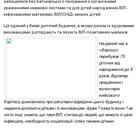
залишилися без батьківського піклування з органічними
ураженнями нервової системи та для дітей народжених ВІЛ-
інфікованими матерями, ВІЛ/СНІД-хворих дітей.
Це єдиний у Києві дитячий будинок, в якому разом із здоровими
вихованцями доглядають та лікують
ВІЛ-позитивних малюків.
На даний час в
«Берізці»
перебуває 75
діточок від
народження до 5
років. Відтепер
працівники і
волонтери
київського
Карітасу домовились про регулярні відвідини цього будинку і
надання допомоги діткам і їх вихованцям. Адже ? кажуть вони ? як
ніхто інші, знають, що таке ВІЛ, стигма до людей, що живуть із цією
інфекцією, необхідність соціалізації і опіки такими дітьми.