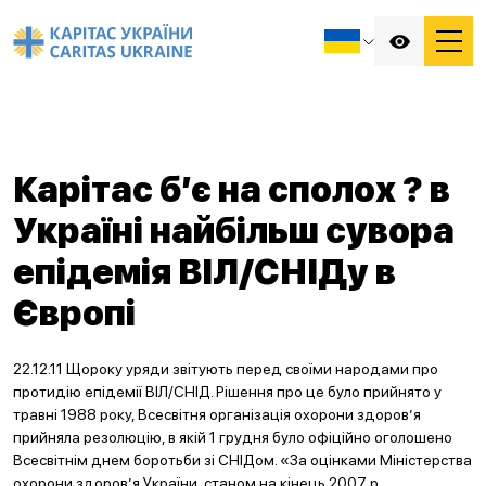
Карітас б’є на сполох ? в
Україні найбільш сувора
епідемія ВІЛ/СНІДу в
Європі
22.12.11 Щороку уряди звітують перед своїми народами про
протидію епідемії ВІЛ/СНІД. Рішення про це було прийнято у
травні 1988 року, Всесвітня організація охорони здоров’я
прийняла резолюцію, в якій 1 грудня було офіційно оголошено
Всесвітнім днем боротьби зі СНІДом. «За оцінками Міністерства
охорони здоров’я України, станом на кінець 2007 р.