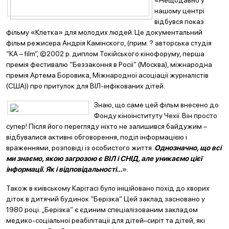
«Нещодавно у
нашому центрі
відбувся показ
фільму «Клетка» для молодих людей. Це документальний
фільм режисера Андрія Камінского, (прим. ? авторська студія
“КА – film”, ©2002 р. диплом Токійського кінофоруму, перша
премія фестивалю “Беззаконня в Росії” (Москва), міжнародна
премія Артема Боровика, Міжнародної асоціації журналістів
(США)) про притулок для ВІЛ-інфікованих дітей.
Знаю, що саме цей фільм внесено до
Фонду кіноінституту Чехії. Він просто
супер! Після його перегляду ніхто не залишився байдужим –
відбувалися активні обговорення, поділ інформацією і
враженнями, розповіді із особистого життя.
Однозначно, що всі
ми знаємо, якою загрозою є ВІЛ і СНІД, але уникаємо цієї
інформації. Як і відповідальності…
».
Також в київському Карітасі було ініційовано похід до хворих
діток в дитячий будинок “Берізка”. Цей заклад засновано у
1980 році. „Берізка” є єдиним спеціалізованим закладом
медико-соціальної реабілітації для дітей–сиріт та дітей, які