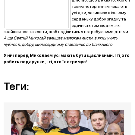
дійство, щоб це свято, якого з
таким нетерпінням чекають
усі діти, залишило в їхньому
серденьку добру згадку та
вдячність тим людям, які
знайшли час та кошти, щоб поділитись з потребуючими дітьми.
А ще Святий Миколай залишає малюкам листи, в яких учить
чуйності, добру, милосердному ставленню до ближнього.
У ніч перед Миколаєм усі мають бути щасливими. І ті, хто
робить подарунки, і ті, хто їх отримує!
Теги: