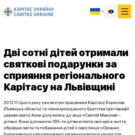
Дві сотні дітей отримали
святкові подарунки за
сприяння регіонального
Карітасу на Львівщині
20.12.11 Цього року уже вкотре працівники Карітасу Борислав
(Львівська область) та члени молодіжного братства при парафії
церкви святої Анни долучились до акції «Святий Миколай –
дітям». Вони допомогли 185-ти дітям втілити свої мрії в життя,
зібравши листи та побажання дітей з сиротинця «Оріана»,
Бориславської спеціалізованої загальноосвітньої школи для