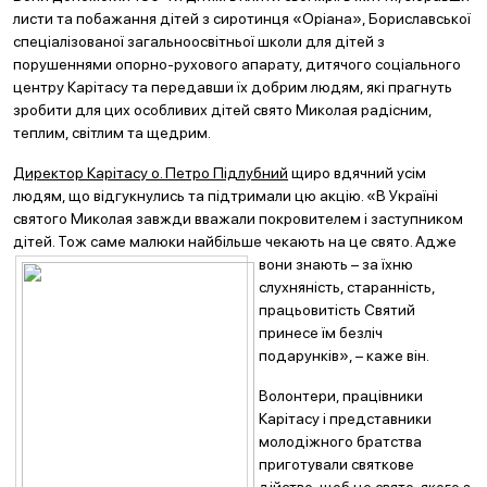
листи та побажання дітей з сиротинця «Оріана», Бориславської
спеціалізованої загальноосвітньої школи для дітей з
порушеннями опорно-рухового апарату, дитячого соціального
центру Карітасу та передавши їх добрим людям, які прагнуть
зробити для цих особливих дітей свято Миколая радісним,
теплим, світлим та щедрим.
Директор Карітасу о. Петро Підлубний
щиро вдячний усім
людям, що відгукнулись та підтримали цю акцію. «В Україні
святого Миколая завжди вважали покровителем і заступником
дітей. Тож саме малюки найбільше
чекають на це свято. Адже
вони знають – за їхню
слухняність, старанність,
працьовитість Святий
принесе їм безліч
подарунків», – каже він.
Волонтери, працівники
Карітасу і представники
молодіжного братства
приготували святкове