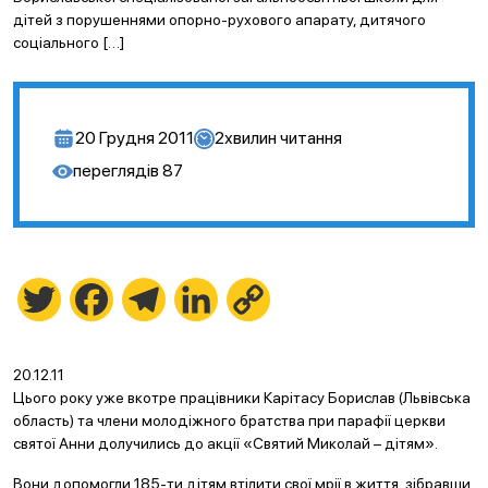
дітей з порушеннями опорно-рухового апарату, дитячого
соціального […]
20 Грудня 2011
2
хвилин читання
переглядів
87
Twitter
Facebook
Telegram
LinkedIn
Copy
Link
20.12.11
Цього року уже вкотре працівники Карітасу Борислав (Львівська
область) та члени молодіжного братства при парафії церкви
святої Анни долучились до акції «Святий Миколай – дітям».
Вони допомогли 185-ти дітям втілити свої мрії в життя, зібравши