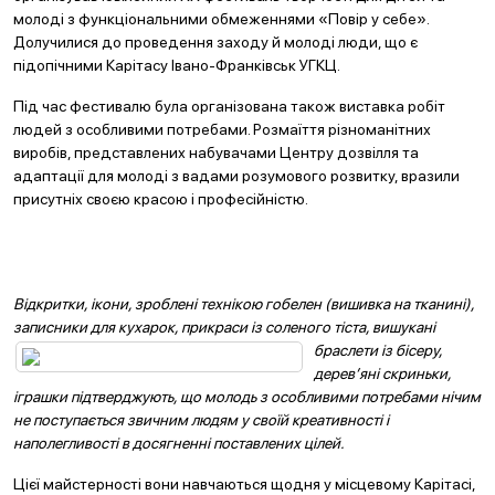
молоді з функціональними обмеженнями «Повір у себе».
Долучилися до проведення заходу й молоді люди, що є
підопічними Карітасу Івано-Франківськ УГКЦ.
Під час фестивалю була організована також виставка робіт
людей з особливими потребами. Розмаїття різноманітних
виробів, представлених набувачами Центру дозвілля та
адаптації для молоді з вадами розумового розвитку, вразили
присутніх своєю красою і професійністю.
Відкритки, ікони, зроблені технікою гобелен (вишивка на тканині),
записники для кухарок, пр
икраси із соленого тіста, вишукані
браслети із бісеру,
дерев’яні скриньки,
іграшки підтверджують, що молодь з особливими потребами нічим
не поступається звичним людям у своїй креативності і
наполегливості в досягненні поставлених цілей.
Цієї майстерності вони навчаються щодня у місцевому Карітасі,