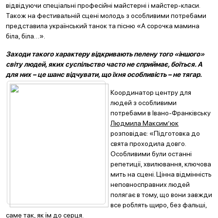
відвідуючи спеціальні професійні майстерні і майстер-класи.
Також на фестивальній сцені молодь з особливими потребами
представила український танок та пісню «А сорочка мамина
біла, біла…».
Заходи такого характеру відкривають пелену того «іншого»
світу людей, яких суспільство часто не сприймає, боїться. А
для них – це шанс відчувати, що їхня
особливість – не тягар.
Координатор центру для
людей з особливими
потребами в Івано-Франківську
Людмила Максим’юк
розповідає: «Підготовка до
свята проходила довго.
Особливими були останні
репетиції, хвилювання, ключова
мить на сцені. Цінна відмінність
неповносправних людей
полягає в тому, що вони завжди
все роблять щиро, без фальші,
саме так, як їм до серця.