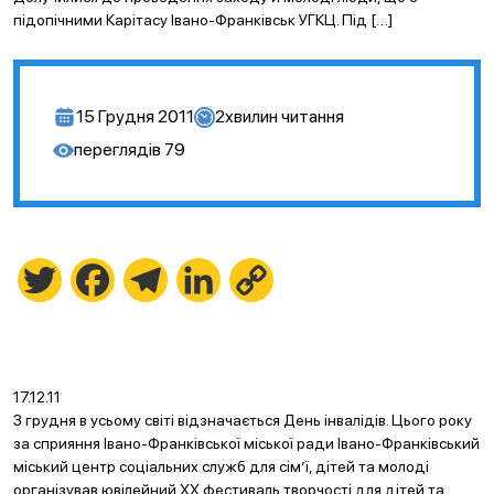
підопічними Карітасу Івано-Франківськ УГКЦ. Під […]
15 Грудня 2011
2
хвилин читання
переглядів
79
Twitter
Facebook
Telegram
LinkedIn
Copy
Link
17.12.11
3 грудня в усьому світі відзначається День інвалідів. Цього року
за сприяння Івано-Франківської міської ради Івано-Франківський
міський центр соціальних служб для сім’ї, дітей та молоді
організував ювілейний ХХ фестиваль творчості для дітей та