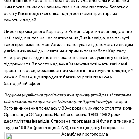
керівництвом координатора проекту Осадчої Ольги. Завдяки
цим посвяченим соціальним працівникам протягом багатьох
років у Києві ведеться опіка над десятками пристарілих
самотніх людей.
Директор місцевого Карітасу о. Роман Сиротич розповідає, що
цей захід припав на час святкування Дня інваліда, але по-суті
такої прив’язки не мав. Адже вшановувати і допомагати людям
у якісь визначені дні і свята не є принципом роботи Карітасу.
«Потребуючі люди щодня чекають опіки і розуміння у свій бік,
підтримки та й просто надання їм можливості мати такі самі
права, інтереси, можливості, які мають інші оточуючі їх люди,» ?
каже о. Роман, що впродовж багатьох років працює у
благодійній сфері.
3 грудня українське суспільство вже тринадцятий раз зі світовим
співтовариством відзначає Міжнародний день інвалідів
. Історія
його виникнення почалась у 80-х роках минулого століття, коли
Організація Об’єднаних Націй оголосила 1983-1992 роки
десятиліттям інвалідів. Створена програма дій була підписана 3
грудня 1992 р. (резолюція 47/3), і саме цю дату Генеральна
Асамблея п
роголосила