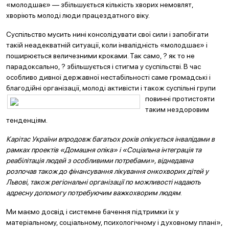
«молодшає» — збільшується кількість хворих немовлят,
хворіють молоді люди працездатного віку.
Суспільство мусить нині консолідувати свої сили і запобігати
такій неадекватній ситуації, коли інвалідність «молодшає» і
поширюється величезними кроками. Так само, ? як то не
парадоксально, ? збільшується і стигма у суспільстві. В час
особливо дивної державної нестабільності саме громадські і
благодійні організації, молоді активісти і також суспільні групи
повинні протистояти
таким нездоровим
тенденціям.
Карітас України впродовж багатьох років опікується інвалідами в
рамках проектів «Домашня опіка» і «Соціальна інтеграція та
реабілітація людей з особливими потребами», віднедавна
розпочав також до фінансування лікування онкохворих дітей у
Львові, також регіональні організації по можливості надають
адресну допомогу потребуючим важкохворим людям
.
Ми маємо досвід і системне бачення підтримки їх у
матеріальному, соціальному, психологічному і духовному плані»,