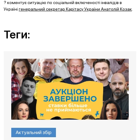
? коментує ситуацію по соціальній включеності інвалідів в
Україні
генеральний секретар Карітасу України Анатолій Козак
.
Теги:
Актуальний збір