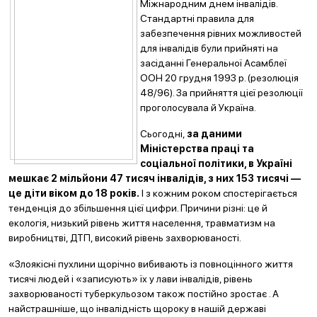
Міжнародним днем інвалідів.
Стандартні правила для
забезпечення рівних можливостей
для інвалідів були прийняті на
засіданні Генеральної Асамблеї
ООН 20 грудня 1993 р. (резолюція
48/96). За прийняття цієї резолюції
проголосувала й Україна.
Сьогодні,
за даними
Міністерства праці та
соціальної політики, в Україні
мешкає 2 мільйони 47 тисяч інвалідів, з них 153 тисячі —
це діти віком до 18 років.
І з кожним роком спостерігається
тенденція до збільшення цієї цифри. Причини різні: це й
екологія, низький рівень життя населення, травматизм на
виробництві, ДТП, високий рівень захворюваності.
«Злоякісні пухлини щорічно вибивають із повноцінного життя
тисячі людей і «записують» їх у лави інвалідів, рівень
захворюваності туберкульозом також постійно зростає . А
найстрашніше, що інвалідність щороку в нашій державі