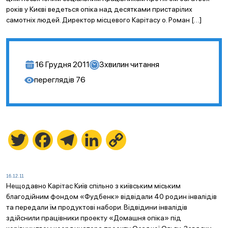
років у Києві ведеться опіка над десятками пристарілих
самотніх людей. Директор місцевого Карітасу о. Роман […]
16 Грудня 2011
3
хвилин читання
переглядів
76
Twitter
Facebook
Telegram
LinkedIn
Copy
Link
16.12.11
Нещодавно Карітас Київ спільно з київським міським
благодійним фондом «Фудбенк» відвідали 40 родин інвалідів
та передали їм продуктові набори. Відвідини інвалідів
здійснили працівники проекту «Домашня опіка» під