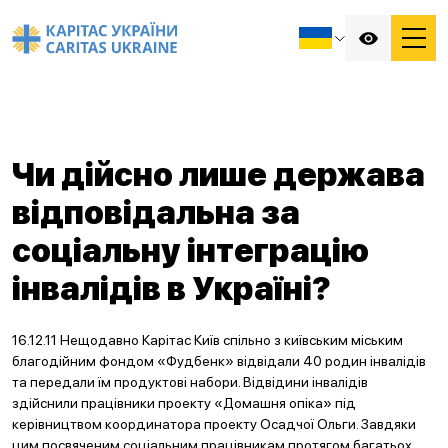
Чи дійсно лише держава
відповідальна за
соціальну інтеграцію
інвалідів в Україні?
16.12.11 Нещодавно Карітас Київ спільно з київським міським
благодійним фондом «Фудбенк» відвідали 40 родин інвалідів
та передали їм продуктові набори. Відвідини інвалідів
здійснили працівники проекту «Домашня опіка» під
керівництвом координатора проекту Осадчої Ольги. Завдяки
цим посвяченим соціальним працівникам протягом багатьох