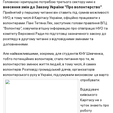
Головною і кричущою потребою третього сектору нині є
внесення змін до Закону України “Про волонтерство”
.
Прийнятий у першому читанні він ставить під сумнів можливості
НУО, в тому числі й Карітасу України, офіційно працювати з
волонтерами. Пані Тетяна Лях, заступник голови правління ВГЦ
“Волонтер”, озвучила втішну інформацію про співпрацю НУО та
комітету Верховної Ради по підготовці зазначеного закону до
розгляду в другому читанні з відповідними змінами та
доповненнями.
Але найважливішими, зокрема, для студентів КНУ Шевченка,
тобто потенційних волонтерів, стало питання про те, як
волонтерство змінює життя людей, в тому числі, й самих
волонтерів. Розповіді громадський діячів, організаторів
волонтерського руху в Україні, підсумували
висновком: це варто
спробувати.
Відвідувачі
київського
Карітасу не з
чуток знають про
роботу