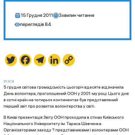
15 Грудня 2011
3
хвилин читання
переглядів
84
Twitter
Facebook
Telegram
LinkedIn
Copy
Link
15.12.11
5 грудня світова громадськість цьогоріч вдесяте відзначила
День волонтера, проголошений ООН у 2001-му році. Цього дня
в сотні країн на чотирьох континентах був представлений
перший звіт про розвиток волонтерства у світі.
В Києві презентація Звіту ООН проходила в стінах Київського
Національного Університету ім. Тараса Шевченка.
Організаторами заходу ? представниками і волонтерами ООН