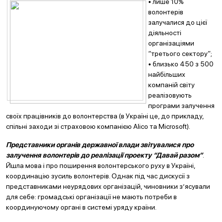
• лише 10%
волонтерів
залучалися до цієї
діяльності
організаціями
“третього сектору”;
• близько 450 з 500
найбільших
компаній світу
реалізовують
програми залучення
своїх працівників до волонтерства (в Україні це, до прикладу,
спільні заходи зі страховою компанією Alico та Microsoft).
Представники органів державної влади звітувалися про
залучення волонтерів до реалізації проекту “Давай разом”
.
Йшла мова і про поширення волонтерського руху в Україні,
координацію зусиль волонтерів. Однак під час дискусії з
представниками неурядових організацій, чиновники з’ясували
для себе: громадські організації не мають потреби в
координуючому органі в системі уряду країни.