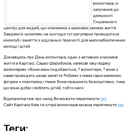
волонтерів, їх
залучення до
діяльності
Соціального
центру для людей, що опинились у кризових умовах життя.
Завдяки їх зусиллям, на сьогодні тут регулярно проводиться
кіноклуб і заняття з художньої творчості для малозабезпечених
молоді і дітей.
Дізнавшись про День волонтера, один з активних учасників
життя в Карітасі,
Сашко Широбоков, написав таку подяку
волонтерам
: «Вони мені подобаються, ? волонтери, ? вони з
нами проводять цікаві заняття. Робимо з ними гарні малюнки,
фігурки з пластиліну і глини. Вони працюють безкоштовно, тому
що вони добрі і люблять дітей, тобто нас».
Відеорепортаж про захід Ви можете переглянути
тут
.
Сайт Карітасу Київ та історії волонтерів можна переглянути
тут
.
Теги: