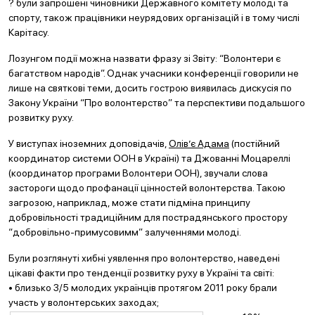
? були запрошені чиновники Державного комітету молоді та
спорту, також працівники неурядових організацій і в тому числі
Карітасу.
Лозунгом події можна назвати фразу зі Звіту: “Волонтери є
багатством народів”. Однак учасники конференції говорили не
лише на святкові теми, досить гострою виявилась дискусія по
Закону України “Про волонтерство” та перспективи подальшого
розвитку руху.
У виступах іноземних доповідачів,
Олів’є Адама
(постійний
координатор системи ООН в Україні) та Джованні Моцареллі
(координатор програми Волонтери ООН), звучали слова
застороги щодо профанації цінностей волонтерства. Такою
загрозою, наприклад, може стати підміна принципу
добровільності традиційним для пострадянського простору
“добровільно-примусовимм” залученнями молоді.
Були розглянуті хибні уявлення про волонтерство, наведені
цікаві факти про тенденції розвитку руху в Україні та світі:
• близько 3/5 молодих українців протягом 2011 року брали
участь у волонтерських заходах;