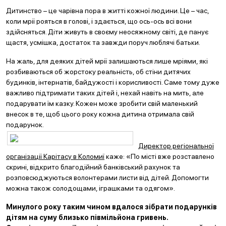
Дитинство – це чарівна пора в житті кожної людини. Це – час,
коли мрії рояться в голові, і здається, що ось-ось всі вони
здійсняться. Діти живуть в своєму неосяжному світі, де панує
щастя, усмішка, достаток та завжди поруч люблячі батьки.
На жаль, для деяких дітей мрії залишаються лише мріями, які
розбиваються об жорстоку реальність, об стіни дитячих
будинків, інтернатів, байдужості і корисливості. Саме тому дуже
важливо підтримати таких дітей і, нехай навіть на мить, але
подарувати їм казку. Кожен може зробити свій маленький
внесок в те, щоб цього року кожна дитина отримала свій
подарунок.
Директор регіональної
організації Карітасу в Коломиї
каже: «По місті вже розставлено
скрині, відкрито благодійний банківський рахунок та
розповсюджуються волонтерами листи від дітей. Допомогти
можна також солодощами, іграшками та одягом».
Минулого року таким чином вдалося зібрати подарунків
дітям на суму близько півмільйона гривень.