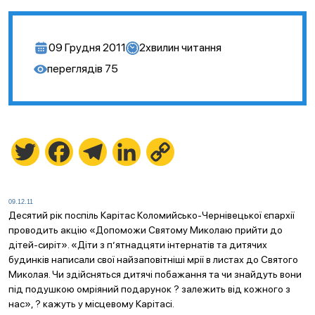
09 Грудня 2011
2
хвилин читання
переглядів
75
Twitter
Facebook
Telegram
LinkedIn
Copy
Link
09.12.11
Десятий рік поспіль Карітас Коломийсько-Чернівецької єпархії
проводить акцію «Допоможи Святому Миколаю прийти до
дітей-сиріт». «Діти з п’ятнадцяти інтернатів та дитячих
будинків написали свої найзаповітніші мрії в листах до Святого
Миколая. Чи здійсняться дитячі побажання та чи знайдуть вони
під подушкою омріяний подарунок ? залежить від кожного з
нас», ? кажуть у місцевому Карітасі.