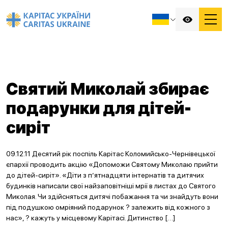
Святий Миколай збирає
подарунки для дітей-
сиріт
09.12.11 Десятий рік поспіль Карітас Коломийсько-Чернівецької
єпархії проводить акцію «Допоможи Святому Миколаю прийти
до дітей-сиріт». «Діти з п’ятнадцяти інтернатів та дитячих
будинків написали свої найзаповітніші мрії в листах до Святого
Миколая. Чи здійсняться дитячі побажання та чи знайдуть вони
під подушкою омріяний подарунок ? залежить від кожного з
нас», ? кажуть у місцевому Карітасі. Дитинство […]