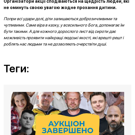
Організатори акції сподіваються на щедрість людей, які
не оминуть своєю увагою жодне прохання дитини.
Попри всі удари долі, діти залишаються доброзичливими та
чутливими. Саме віра в казку, у всесильного Бога, допомагає їм
бути такими. А для кожного дорослого лист від сироти дає
можливість проявити найкращі людські якості, які врешті-решт і
роблять нас людьми та не дозволяють очерствіти душі.
Теги: