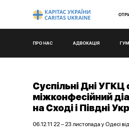
ОТР
ПРО НАС
АДВОКАЦІЯ
ГУМ
Суспільні Дні УГКЦ
міжконфесійний діа
на Сході і Півдні Ук
06.12.11 22 – 23 листопада у Одесі ві