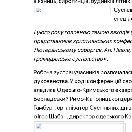
в’язниць, сиротинців, будинків літн
Суспіл
спеціа
Цього року головною темою заходів у
представників християнських конфесі
Лютеранському соборі св. Ап. Павла, 
громадянське суспільство».
Робоча зустріч учасників розпочалась
духовенства. У ході конференцій св
владика Одесько-Кримського екзарха
Бернадський Римо-Католицької церк
Гамбург, організатор Суспільних дні
о.Ігор Шабан, директор одеського Ка