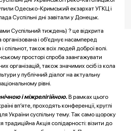
упили Одесько-Кримський екзархат УГКЦ і
ада Суспільні дні завітали у Донецьк.
ками Суспільний тиждень) ? це відкрита
 організована і об’єднує насамперед
 спільнот, також всіх людей доброї волі.
янському просторі спроба заангажувати
их організацій, також значимих осіб із кола
культури у публічний діалог на актуальну
аціональному рівні.
нічною і міжрелігійною.
В рамках цього
раїні вп’яте, проходять конференції, круглі
для України суспільну тему. Так само щороку
я традиційна Акція солідарності: візити до