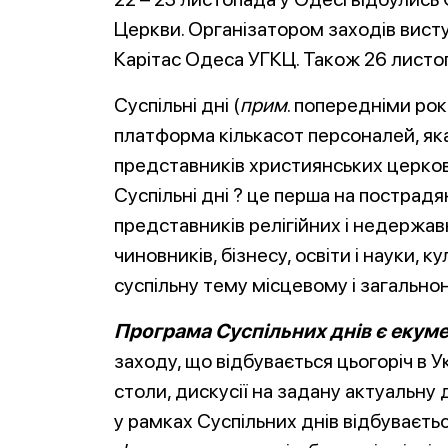
Церкви. Організатором заходів вист
Карітас Одеса УГКЦ. Також 26 листоп
Суспільні дні (
прим
. попередніми ро
платформа кількасот персоналей, яка
представників християнських церков і
Суспільні дні ? це перша на пострад
представників релігійних і недержавн
чиновників, бізнесу, освіти і науки, 
суспільну тему місцевому і загальнон
Програма Суспільних днів є екуме
заходу, що відбувається цьогоріч в Ук
столи, дискусії на задану актуальну 
у рамках Суспільних днів відбуваєтьс