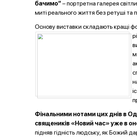
бачимо”
– портретна галерея світли
миті реального життя без ретуші та 
Основу виставки складають кращі ф
р
в
м
а
с
н
і
п
Фінальними нотами цих днів в Оде
священиків «Новий час» уже в он
підняв гідність людську, як Божий дар