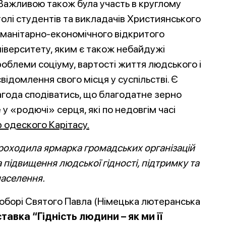
Важливою також була участь в круглому
толі студентів та викладачів Християнського
уманітарно-економічного відкритого
ніверситету, яким є також небайдужі
роблеми соціуму, вартості життя людського і
свідомлення свого місця у суспільстві. Є
агода сподіватись, що благодатне зерно
у «родючі» серця, які по недовгім часі
 одеского Карітасу.
проходила ярмарка громадських організацій
 підвищення людської гідності, підтримку та
населення.
соборі Святого Павла (Німецька лютеранська
авка “Гідність людини – як ми її