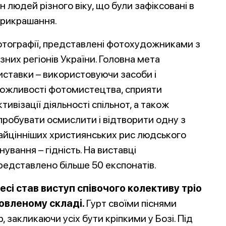
н людей різного віку, що були зафіксовані в
прикрашання.
отографії, представлені фотохудожниками з
ізних
регіонів України. Головна мета
иставки – використовуючи засоби і
ожливості фотомистецтва, сприяти
ктивізації діяльності спільнот, а також
пробувати осмислити і відтворити одну з
айцінніших християнських рис людського
снування – гідність. На виставці
редставлено більше 50 експонатів.
сі став виступ співочого колективу тріо
овленому складi.
Гурт своїми піснями
, закликаючи усіх бути кріпкими у Бозі. Під