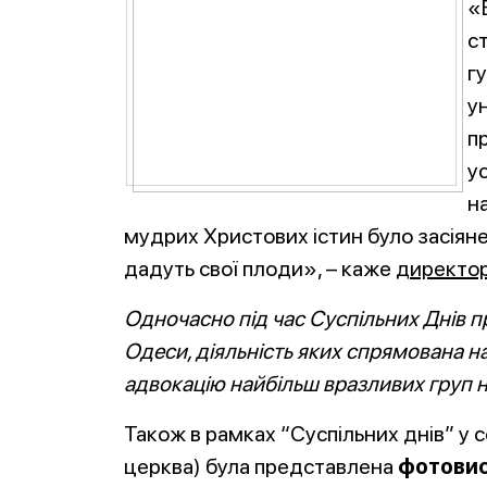
«
с
г
у
п
у
н
мудрих Христових істин було засіяне 
дадуть свої плоди», – каже
директор
Одночасно під час Суспільних Днів 
Одеси, діяльність яких спрямована на
адвокацію найбільш вразливих груп 
Також в рамках “Суспільних днів” у 
церква) була представлена
фотовист