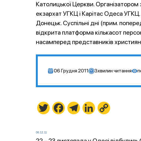
Католицької Церкви. Організатором
екзархат УГКЦ і Карітас Одеса УГКЦ. 
Донецьк. Суспільні дні (прим. попер
відкрита платформа кількасот персон
насамперед представників християнсь
06 Грудня 2011
3
хвилин читання
п
Twitter
Facebook
Telegram
LinkedIn
Copy
Link
06.12.11
22 – 23 листопада у Одесі відбулись 