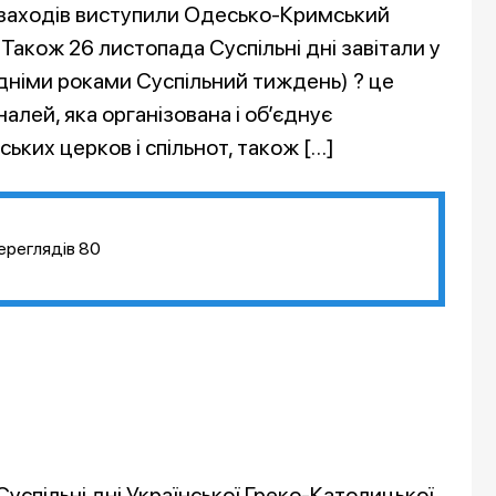
 заходів виступили Одесько-Кримський
Також 26 листопада Суспільні дні завітали у
едніми роками Суспільний тиждень) ? це
алей, яка організована і об’єднує
ких церков і спільнот, також […]
ереглядів
80
Суспільні дні Української Греко-Католицької