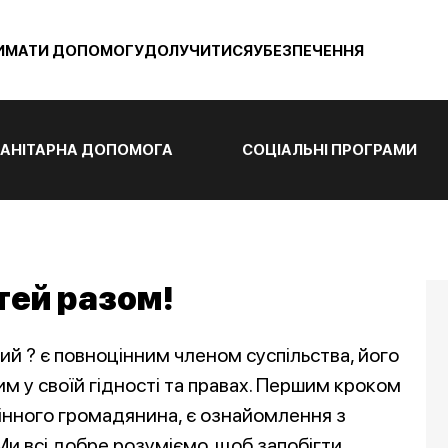
ИМАТИ ДОПОМОГУ
ДОЛУЧИТИСЯ
УБЕЗПЕЧЕННЯ
АНІТАРНА ДОПОМОГА
СОЦІАЛЬНІ ПРОГРАМИ
тей разом!
алий ? є повноцінним членом суспільства, його
им у своїй гідності та правах. Першим кроком
оцінного громадянина, є ознайомлення з
и всі добре розуміємо, щоб запобігти