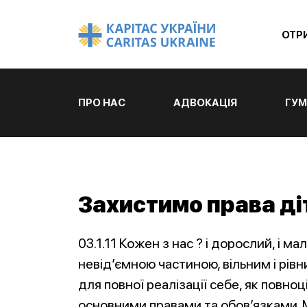
ОТР
ПРО НАС
АДВОКАЦІЯ
ГУМ
Захистимо права ді
03.1.11 Кожен з нас ? і дорослий, і м
невід’ємною частиною, вільним і рівн
для повної реалізації себе, як повн
основними правами та обов’язками. М