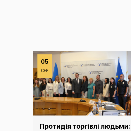
05
СЕР
Протидія торгівлі людьми: