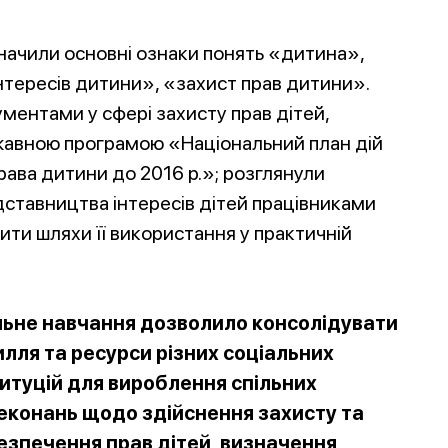
значили основні ознаки понять «дитина»,
тересів дитини», «захист прав дитини».
ентами у сфері захисту прав дітей,
жавною програмою «Національний план дій
рава дитини до 2016 р.»; розглянули
ставництва інтересів дітей працівниками
ити шляхи її використання у практичній
льне навчання дозволило консолідувати
илля та ресурси різних соціальних
титуцій для вироблення спільних
еконань щодо здійснення захисту та
езпечення прав дітей, визначення