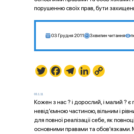
порушенню своїх прав, бути захищен
03 Грудня 2011
3
хвилин читання
п
Twitter
Facebook
Telegram
LinkedIn
Copy
Link
03.1.11
Кожен з нас ? і дорослий, і малий ? 
невід’ємною частиною, вільним і рівн
для повної реалізації себе, як повн
основними правами та обов’язками. М