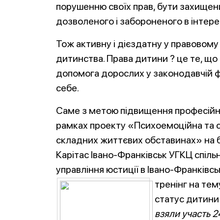
порушенню своїх прав, бути захищени
дозволеного і забороненого в інтере
Тож активну і дієздатну у правовом
дитинства. Права дитини ? це те, що
допомога дорослих у законодавчій ф
себе.
Саме з метою підвищення професійно
рамках проекту «Психоемоційна та со
складних життєвих обставинах» на б
Карітас Івано-Франківськ УГКЦ спіль
управління юстиції в Івано-Франківсь
тренінг н
а тем
статус дитини 
взяли участь 2