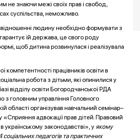
м не знаючи межі своїх прав і свобод,
сах суспільства, неможливо.
у відношенні людину необхідно формувати з
 гарантує їй держава, це свого роду
ормі, щоб дитина розвинулася і реалізувала
ї компетентності працівників освіти в
ціальна робота з дітьми, які опинилися у
азі відділу освіти Богородчанської РДА
но з головним управління Головного
кій області організував навчальний семінар–
у «Сприяння адвокації прав дітей. Правовий
в українському законодавстві», у
якому
4 соціальних педаго
гів та
практичних