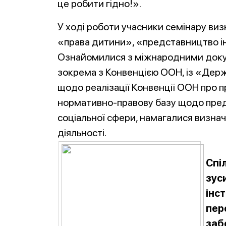
це робити гідно!».
У ході роботи учасники семінару ви
«права дитини», «представництво ін
Ознайомилися з міжнародними докум
зокрема з Конвенцією ООН, із «Дер
щодо реалізації Конвенції ООН про п
нормативно-правову базу щодо пред
соціальної сфери, намагалися визнач
діяльності.
Спі
зус
інс
пер
заб