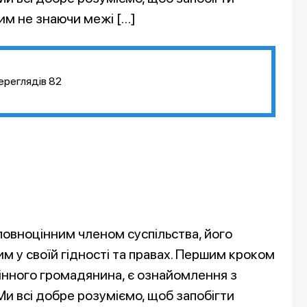
им не знаючи межі […]
ереглядів
82
є повноцінним членом суспільства, його
им у своїй гідності та правах. Першим кроком
оцінного громадянина, є ознайомлення з
и всі добре розуміємо, щоб запобігти