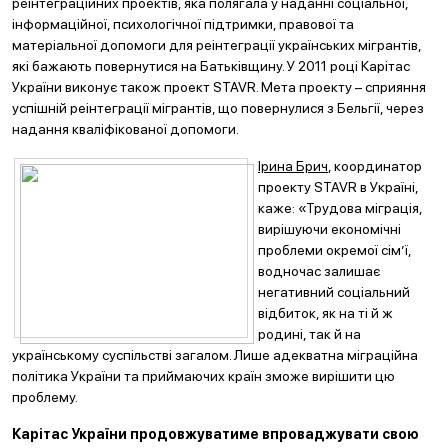
реінтеграційних проектів, яка полягала у наданні соціальної,
інформаційної, психологічної підтримки, правової та
матеріальної допомоги для реінтеграції українських мігрантів,
які бажають повернутися на Батьківщину. У 2011 році Карітас
України виконує також проект STAVR. Мета проекту – сприяння
успішній реінтеграції мігрантів, що повернулися з Бельгії, через
надання кваліфікованої допомоги.
Ірина Брич
, координатор
проекту STAVR в Україні,
каже: «Трудова міграція,
вирішуючи економічні
проблеми окремої сім’ї,
водночас залишає
негативний соціальний
відбиток, як на ті й ж
родині, так й на
українському суспільстві загалом. Лише адекватна міграційна
політика України та приймаючих країн зможе вирішити цю
проблему.
Карітас України продовжуватиме впроваджувати свою