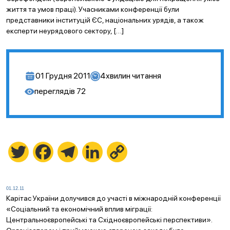
життя та умов праці). Учасниками конференції були
представники інституцій ЄС, національних урядів, а також
експерти неурядового сектору, […]
01 Грудня 2011
4
хвилин читання
переглядів
72
Twitter
Facebook
Telegram
LinkedIn
Copy
Link
01.12.11
Карітас України долучився до участі в міжнародній конференції
«Соціальний та економічний вплив міграції:
Центральноєвропейські та Східноєвропейські перспективи».