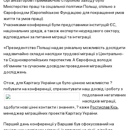
Організатором і приймаючою стороною заходу було
Міністерство праці та соціальної політики Польщі, спільно з
Єврофондом (Європейською Фундацією для покращення умов
життя та умов праці).
Учасниками конференції були представники інституцій ЄС,
національних урядів, а також експерти неурядового сектору,
відповідальні за питання міграції та інтеграції.
«Президентство Польщі надає унікальну можливість дослідити
надзвичайно складні наслідки трудової міграції з Центрально-
та Східноєвропейських перспектив. А Єврофонд володіє
об’ємним та сучасним досвідом проведення міграційних
досліджень.
Отож, для Карітасу України це було цінною можливістю ?
побувати на конференції, спрезентувати наш досвід і р
оботу з
подолання негативних
наслідків міграції,
здобути нові цінні контакти і знання», ? каже
Ростислав Кісь
,
менеджер міграційних проектів Карітасу України.
Перший день конференції у Варшаві був сфокусований на