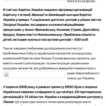
багатьох розрізах.
В той час Карітас України завдяки підтримці організацій
Карітасу з Іспанії, Франції та Швейцарії сьогодні Карітас
України утримує 7 соціальних дитячих центрів у різних містах
Західної України, які широко охоплені міграційними
процесами: у Івано-Франківську, Коломиї, Стрию, Дрогобичі,
Бродах, Бориславі та Нововолинську. Приблизна кількість
дітей, які користуються послугами центрів – 500 осіб.
Також завдяки глибинним дослідження контексту і
проблематики побуту українських мігрантів за кордоном,
український Карітас вже більше 5 років виконує проекти, що
мають на меті репатріацію та реінтеграцію українських
трудових мігрантів, які добровільно вирішили повернути
ся з
країн Європейського
союзу до України.
У вересні 2008 року в рамках проекту ERSO була створена
Українська мережа солідарності, що налі
ч
ує 30 партнерських
організацій в 15 областях України з координаційним центром у
Львові.
Ця структура значно полегшила реалізацію мети