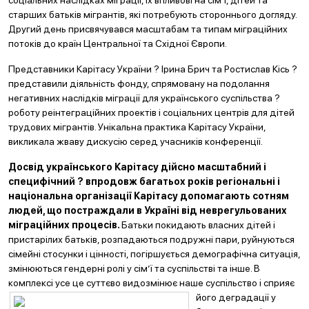
соціальних наслідках міграції, їх впливові на сім’ї, дітей та
старших батьків мігрантів, які потребують стороннього догляду.
Другий день присвячувався масштабам та типам міграційних
потоків до країн Центральної та Східної Європи.
Представники Карітасу України ? Ірина Брич та Ростислав Кісь ?
представили діяльність фонду, спрямовану на подолання
негативних наслідків міграції для українського суспільства ?
роботу реінтеграційних проектів і соціальних центрів для дітей
трудових мігрантів. Унікальна практика Карітасу України,
викликала жваву дискусію серед учасників конференції.
Досвід українського Карітасу дійсно масштабний і
специфічний ? впродовж багатьох років регіональні і
національна організації Карітасу допомагають сотням
людей, що постраждали в Україні від неврегульованих
міграційних процесів.
Батьки покидають власних дітей і
пристарілих батьків, розпадаються подружні пари, руйнуються
сімейні стосунки і цінності, погіршується демографічна ситуація,
змінюються гендерні ролі у сім’ї та суспільстві та інше. В
комплексі усе це суттєво видозмінює наше
суспільство і сприяє
його деградації у