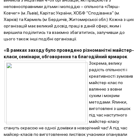
виникла з ініціативи 4-ох організацій, які працюють з
неповносправними дітьми і молоддю – спільнота «Лярш-
Ковчег» (м. Львів), Карітас України, ХОБФ “Сподіванка” (м.
Харків) та Кармель (м. Бердичів, Житомирської обл.). Кожна з цих
організацій має великий досвід праці в даній сфері, яким і
вирішила поділитись та взаємно збагатитись, залучивши до
цього також інші подібні організації.
«
В рамках заходу було проведено різноманітні майстер-
класи, семінари, обговорення та благодійний
ярмарок
.
Зокрема, велику
радість спільності і
креативності зумовив
майстер-клас по
валянню з вовни
сухим і мокрим
методами. Ялинки,
виготовлені з шишок
під час наступного
майстер-класу
стануть окрасою не одної домівки в новорічний час! А під час
майсер-класів по виготовленню листівок учасники опанували