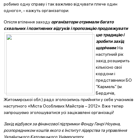
робимо одну справу і так важливо відчувати плече один
одного», – кажуть організатори.
Опісля втілення заходу
організатори отримали багато
схвальних і позитивних відгуків і пропозицію продовжувати
цю традицію
і
зробити захід
щорічним
. На
наступний рік
захід розширить
кількісно свої
кордони і
представники БО
“Кармель” (м.
Бердичів,
Житомирської обл.) радо зголосились прийняти у себе учасників
наступного «Міста Особливих Майстрів – 2012». Вже тепер
запрошуємо зголошуватися усі зацікавлені організації!
Захід відбувся за фінансової підтримки Фонду Генрі Ноуена,
розпорядником коштів якого є Інститут лідерства та управління
Українського Католицького Університету.