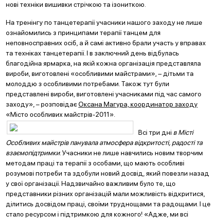
нові техніки вишивки стрічкою та ізониткою.
На тренінгу по танцетерапії учасники нашого заходу не лише
ознайомились з принципами терапії танцем для
неповносправних осіб, а й самі активно брали участь у вправах
та техніках танцетерапії. І в заключний день відбулась
благодійна ярмарка, на якій кожна організація представляла
вироби, виготовлені «особливими майстрами», – дітьми та
молоддю з особливими потребами. Також тут були
представлені вироби, виготовлені учасниками під час самого
заходу», – розповідає
Оксана Магура, координатор заходу
«Місто особливих майстрів-2011».
Всі три дні
в Місті
Особливих майстрів панувала атмосфера відкритості, радості та
взаємопідтримки
. Учасники не лише навчились новим творчим
методам праці та терапії з особами, що мають особливі
розумові потреби та здобули новий досвід, який повезли назад
у свої організації. Надзвичайно важливим було те, що
представники різних організацій мали можливість відкритися,
ділитись досвідом праці, своїми труднощами та радощами. І це
стало ресурсом і підтримкою для кожного! «Адже, ми всі