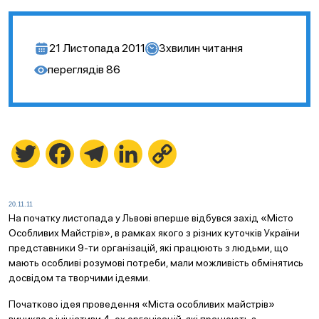
21 Листопада 2011
3
хвилин читання
переглядів
86
Twitter
Facebook
Telegram
LinkedIn
Copy
Link
20.11.11
На початку листопада у Львові вперше відбувся захід «Місто
Особливих Майстрів», в рамках якого з різних куточків України
представники 9-ти організацій, які працюють з людьми, що
мають особливі розумові потреби, мали можливість обмінятись
досвідом та творчими ідеями.
Початково ідея проведення «Міста особливих майстрів»