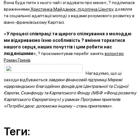
Вона буде пити з нього чай і згадувати про мене», ? поділилася
враженнями
Христинка Майданюк, підопічна Центру
дозвілля
та соціальної адаптації молоді з вадами розумового розвитку в
івано-франківському Карітасі.
«
У процесі співпраці та щирого спілкування з молоддю
ми відкриваємо їхню особливість ? вміння торкатися
нашого серця, наших почуттів і цим робити нас
людянішими
», ? прокоментував перебіг занять
волонтер
Роман Гринів
.
Нагадуємо, що ці
заходи відбуваються
завдяки фінансовій підтримці Мережі
нідерландських благодійних фондів для Центральної та Східної
Європи, Сканфонду та Карпатського Фонду (МБФ «Фонд розвитку
Карпатського Єврорегіону») у рамках Програми приятелів
«Потрібні двоє: допоможи іншому – стань приятелем».
Теги: