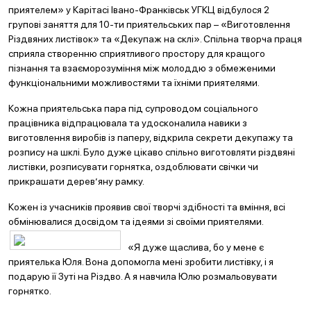
приятелем» у Карітасі Івано-Франківськ УГКЦ відбулося 2
групові заняття для 10-ти приятельських пар – «Виготовлення
Різдвяних листівок» та «Декупаж на склі». Спільна творча праця
сприяла створенню сприятливого простору для кращого
пізнання та взаєморозуміння між молоддю з обмеженими
функціональними можливостями та їхніми приятелями.
Кожна приятельська пара під супроводом соціального
працівника відпрацювала та удосконалила навики з
виготовлення виробів із паперу, відкрила секрети декупажу та
розпису на шклі. Було дуже цікаво спільно виготовляти різдвяні
листівки, розписувати горнятка, оздоблювати свічки чи
прикрашати дерев’яну рамку.
Кожен із учасників проявив свої творчі здібності та вміння, всі
обмінювалися досвідом та ідеями зі своїми приятелями.
«Я дуже щаслива, бо у мене є
приятелька Юля. Вона допомогла мені зробити листівку, і я
подарую її Зуті на Різдво. А я навчила Юлю розмальовувати
горнятко.