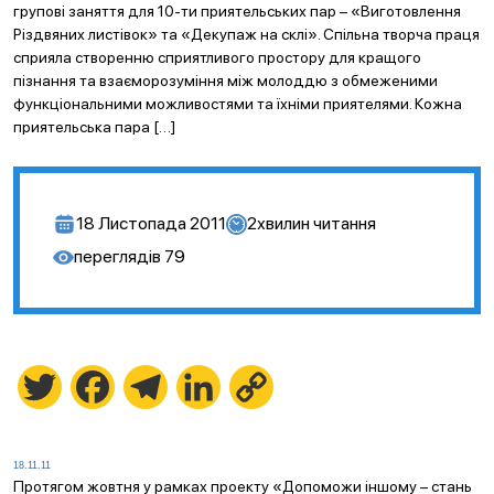
групові заняття для 10-ти приятельських пар – «Виготовлення
Різдвяних листівок» та «Декупаж на склі». Спільна творча праця
сприяла створенню сприятливого простору для кращого
пізнання та взаєморозуміння між молоддю з обмеженими
функціональними можливостями та їхніми приятелями. Кожна
приятельська пара […]
18 Листопада 2011
2
хвилин читання
переглядів
79
Twitter
Facebook
Telegram
LinkedIn
Copy
Link
18.11.11
Протягом жовтня у рамках проекту «Допоможи іншому – стань