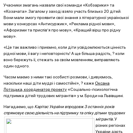
Учасники змагань назвали свої команди «Кобзарики» та
«Козачата». Загалом у заході взяло участь близько 20 дітей.
Вони мали змогу проявити свої знання з літературної української
мови у конкурсах «Антисуржик», «Реклама рідної мови»,
«Афоризми та прислів’я про мову», «Кращий вірш про рідну
мову».
«Це так важливо і приємно, коли діти усвідомлюються цінність
рідної мови, її вагу і неповторність! А ще більша радість, ? коли
воно бережуть її, стежать за своїм мовленням, виправляють
один одного.
Часом маємо з ними такі особисті розмови, і дивуємось,
наскільки наші діти мудрі і самостійні», ? каже
Оксана
Лотоцька, координатор проекту
«Соціально-психологічна
підтримка дітей трудових мігрантів» у м. Броди на Львівщині.
Нагадаємо, що
Карітас України впродовж 3 останніх років
спрямовує свою діяльність на підтримку та опік
у дітьми трудових
мігрантів.
У
різних регіонах
України діють