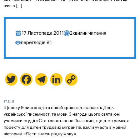
взяло […]
17 Листопада 2011
2
хвилин читання
переглядів
81
Twitter
Facebook
Telegram
LinkedIn
Copy
Link
17.11.11
Щороку 9 листопада в нашій країні відзначають День
української писемності та мови. З нагоди цього свята юні
учасники студії «Сто талантів» на Львівщині, що діє в рамках
проекту для дітей трудових мігрантів, взяли участь в мовній
вікторині «Як ти знаєш рідну мову».