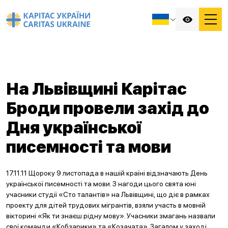
На Львівщині Карітас
Броди провели захід до
Дня української
писемності та мови
17.11.11 Щороку 9 листопада в нашій країні відзначають День
української писемності та мови. З нагоди цього свята юні
учасники студії «Сто талантів» на Львівщині, що діє в рамках
проекту для дітей трудових мігрантів, взяли участь в мовній
вікторині «Як ти знаєш рідну мову». Учасники змагань назвали
свої команди «Кобзарики» та «Козачата». Загалом у заході