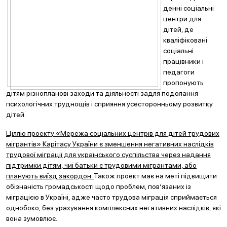
денні соціальні
центри для
дітей, де
кваліфіковані
соціальні
працівники і
педагоги
пропонують
дітям різнопланові заходи та діяльності задля подолання
психологічних труднощів і сприяння усесторонньому розвитку
дітей.
Ціллю проекту «Мережа соціальних центрів для дітей трудових
мігрантів» Карітасу України є зменшення негативних наслідків
трудової міграції для українського суспільства через надання
підтримки дітям, чиї батьки є трудовими мігрантами, або
планують виїзд закордон.
Також проект має на меті підвищити
обізнаність громадськості щодо проблем, пов’язаних із
міграцією в Україні, адже часто трудова міграція сприймається
однобоко, без урахування комплексних негативних наслідків, які
вона зумовлює.