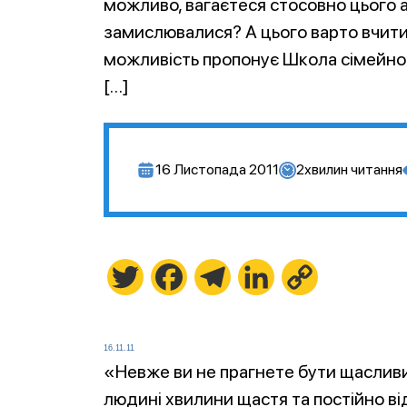
можливо, вагаєтеся стосовно цього 
замислювалися? А цього варто вчитися,
можливість пропонує Школа сімейног
[…]
16 Листопада 2011
2
хвилин читання
Twitter
Facebook
Telegram
LinkedIn
Copy
Link
16.11.11
«Невже ви не прагнете бути щасливи
людині хвилини щастя та постійно ві