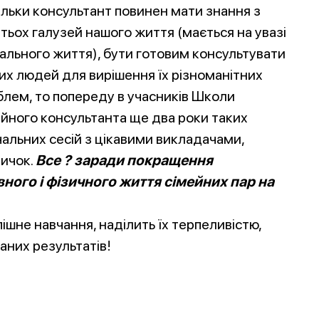
ільки консультант повинен мати знання з
тьох галузей нашого життя (мається на увазі
іального життя), бути готовим консультувати
их людей для вирішення їх різноманітних
блем, то попереду в учасників Школи
ейного консультанта ще два роки таких
чальних сесій з цікавими викладачами,
вичок.
Все ? заради покращення
вного і фізичного життя сімейних пар на
ішне навчання, наділить їх терпеливістю,
аних результатів!