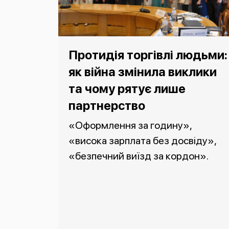
Протидія торгівлі людьми:
як війна змінила виклики
та чому рятує лише
партнерство
«Оформлення за годину»,
«висока зарплата без досвіду»,
«безпечний виїзд за кордон».