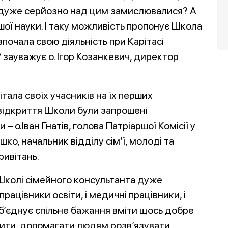
е дуже серйозно над цим замислювалися? А
ншої науки. І таку можливість пропонує Школа
почала свою діяльність при Карітасі
 зауважує о. Ігор Козанкевич, директор
тала своїх учасників на їх перших
 відкриття Школи були запрошені
 – о.Іван Гнатів, голова Патріаршої Комісії у
о, начальник відділу сім’ї, молоді та
ривітань.
 Школі сімейного консультанта дуже
працівники освіти, і медичні працівники, і
 об’єднує спільне бажання вміти щось добре
ити, допомагати людям роз
в’язувати