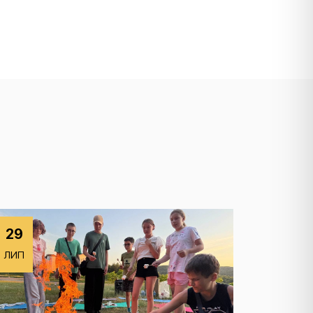
29
ЛИП