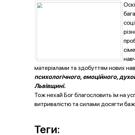
Оск
бага
соц
різн
про
сім
нав
матеріалами та здобуттям нових на
психологічного, емоційного, духо
Львівщині.
Тож нехай Бог благословить їм на усп
витривалістю та силами досягти баж
Теги: