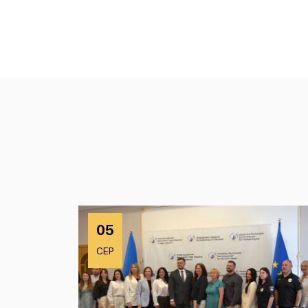
05
СЕР