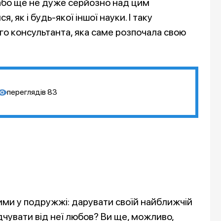
або ще не дуже серйозно над цим
 як і будь-якої іншої науки. І таку
о консультанта, яка саме розпочала свою
переглядів
83
ми у подружжі: дарувати своїй найближчій
дчувати від неї любов? Ви ще, можливо,