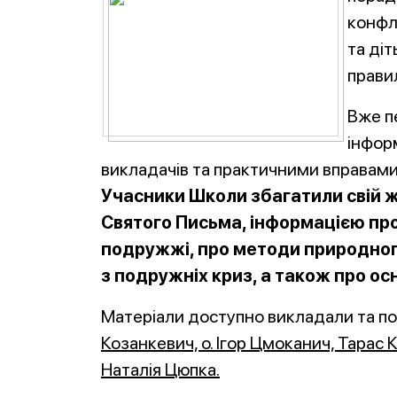
конфл
та ді
прави
Вже п
інфор
викладачів та практичними вправами
Учасники Школи збагатили свій 
Святого Письма, інформацією пр
подружжі, про методи природного
з подружніх криз, а також про о
Матеріали доступно викладали та п
Козанкевич, о. Ігор Цмоканич, Тарас
Наталія Цюпка.