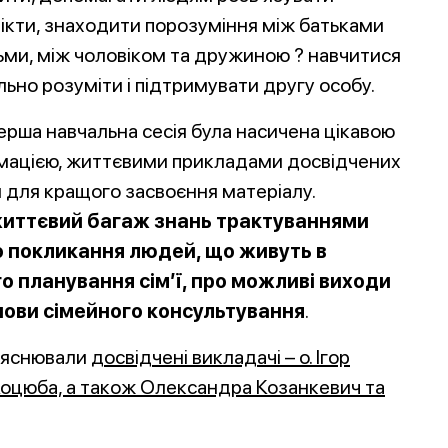
ікти, знаходити порозуміння між батьками
тьми, між чоловіком та дружиною ? навчитися
льно розуміти і підтримувати другу особу.
ерша навчальна сесія була насичена цікавою
мацією, життєвими прикладами досвідчених
 для кращого засвоєння матеріалу.
життєвий багаж знань трактуваннями
о покликання людей, що живуть в
 планування сім’ї, про можливі виходи
снови сімейного
консультування
.
ояснювали
досвідчені викладачі – о. Ігор
 Коцюба, а також Олександра
Козанкевич та