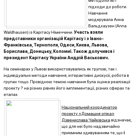
методологію і
підходи до роботи.
Навчання
модерувала Анна
Вальдхаузен (Anna
Waldhausen) із Карітасу Німеччини.
Участь взяли
представники організацій Карітасу і з Івано-
Франківська, Тернополя, Одеси, Києва, Львова,
Борислава, Донецьку, Коломиї. Також долучився і
президент Карітасу України Андрій Васькович.
На семінарах у Львові використовувались як групові, так і
індивідуальні методи навчання, інтерактивні дискусії, робота в
групах тощо. Провідною темою навчання була оцінка реалізації
проекту ? на різних рівнях його імплементації, різних сферах та
етапах.
Національний координатор
проекту «Домашня опіка»
Дзвенислава Чайківська
відзначає,
що для неї було надзвичайно
приємним здивуванням те, що
і