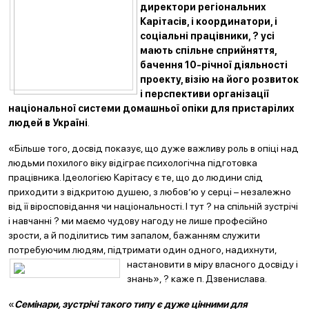
директори регіональних
Карітасів, і координатори, і
соціальні працівники, ? усі
мають спільне сприйняття,
бачення 10-річної діяльності
проекту, візію на його розвиток
і перспективи організації
національної системи домашньої опіки для пристарілих
людей в Україні
.
«Більше того, досвід показує, що дуже важливу роль в опіці над
людьми похилого віку відіграє психологічна підготовка
працівника. Ідеологією Карітасу є те, що до людини слід
приходити з відкритою душею, з любов’ю у серці – незалежно
від її віросповідання чи національності. І тут ? на спільній зустрічі
і навчанні ? ми маємо чудову нагоду не лише професійно
зрости, а й поділитись тим запалом, бажанням служити
потребуючим людям, підтримати один одного, надихнути,
настановити в міру власного досвіду і
знань», ? каже п. Дзвенислава.
«
Семінари, зустрічі такого типу є дуже цінними для