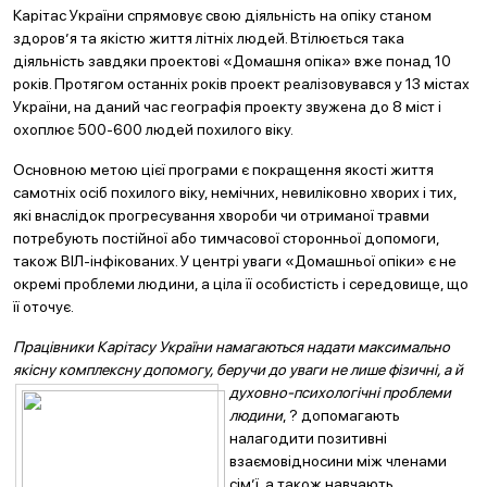
Карітас України спрямовує свою діяльність на опіку станом
здоров’я та якістю життя літніх людей. Втілюється така
діяльність завдяки проектові «Домашня опіка» вже понад 10
років. Протягом останніх років проект реалізовувався у 13 містах
України, на даний час географія проекту звужена до 8 міст і
охоплює 500-600 людей похилого віку.
Основною метою цієї програми є покращення якості життя
самотніх осіб похилого віку, немічних, невиліковно хворих і тих,
які внаслідок прогресування хвороби чи отриманої травми
потребують постійної або тимчасової сторонньої допомоги,
також ВІЛ-інфікованих. У центрі уваги «Домашньої опіки» є не
окремі проблеми людини, а ціла її особистість і середовище, що
її оточує.
Працівники Карітасу України намагаються надати максимально
якісну комплексну допомогу, беручи до уваги не л
ише фізичні, а й
духовно-психологічні проблеми
людини
, ? допомагають
налагодити позитивні
взаємовідносини між членами
сім’ї, а також навчають