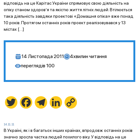
відповідь на це Карітас України спрямовує свою діяльність на
опіку станом здоров’я та якістю життя літніх людей. Втілюється
така діяльність завдяки проектові «Домашня опіка» вже понад
10 років. Протягом останніх років проект реалізовувався у 13
містах […]
14 Листопада 2011
4
хвилин читання
переглядів
100
Twitter
Facebook
Telegram
LinkedIn
Copy
Link
14.11.11
В Україні, як і в багатьох інших країнах, впродовж останніх років
значно зросла частка людей похилого віку. У відповідь на це