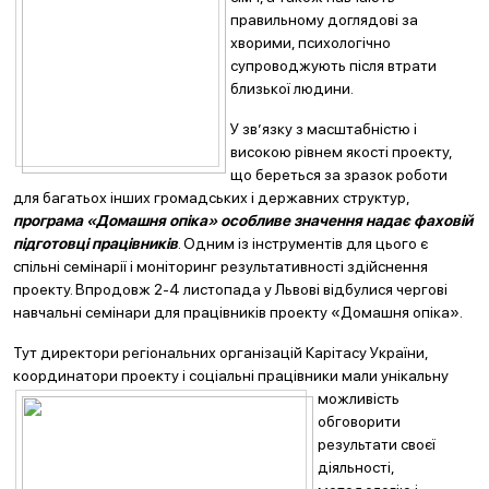
правильному доглядові за
хворими, психологічно
супроводжують після втрати
близької людини.
У зв’язку з масштабністю і
високою рівнем якості проекту,
що береться за зразок роботи
для багатьох інших громадських і державних структур,
програма «Домашня опіка» особливе значення надає фаховій
підготовці працівників
. Одним із інструментів для цього є
спільні семінарії і моніторинг результативності здійснення
проекту. Впродовж 2-4 листопада у Львові відбулися чергові
навчальні семінари для працівників проекту «Домашня опіка».
Тут директори регіональних організацій Карітасу України,
координатори проекту і соціальні працівники мали унікальну
можливість
обговорити
результати своєї
діяльності,