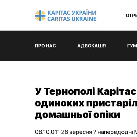
ОТР
ПРО НАС
АДВОКАЦІЯ
ГУМ
У Тернополі Каріта
одиноких пристарі
домашньої опіки
08.10.011 26 вересня ? напередодні