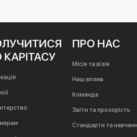
ОЛУЧИТИСЯ
ПРО НАС
 КАРІТАСУ
Місія та візія
кація
Наш вплив
сії
Команда
нтерство
Звіти та прозорість
нерам
Стандарти та навчан