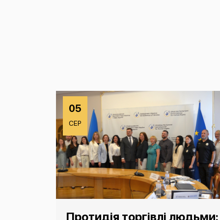
05
СЕР
Протидія торгівлі людьми: