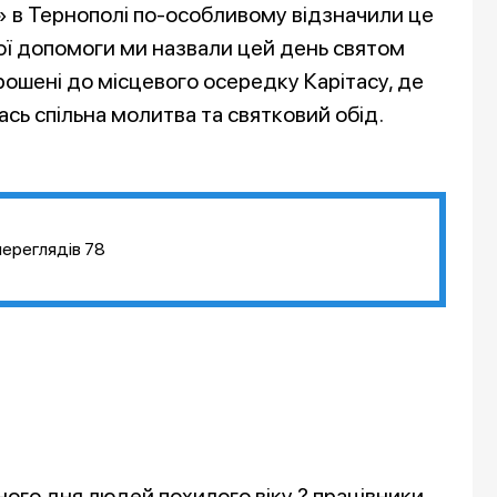
 в Тернополі по-особливому відзначили це
ої допомоги ми назвали цей день святом
прошені до місцевого осередку Карітасу, де
лась спільна молитва та святковий обід.
переглядів
78
ого дня людей похилого віку ? працівники