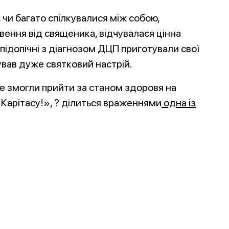
, чи багато спілкувалися між собою,
вення від священика, відчувалася цінна
підопічні з діагнозом ДЦП приготували свої
ував дуже святковий настрій.
і не змогли прийти за станом здоровя на
о Карітасу!», ? ділиться враженнями
одна із