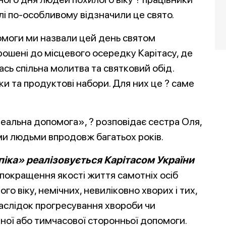
і по-особливому відзначили це свято.
омоги ми назвали цей день святом
прошені до місцевого осередку Карітасу, де
лась спільна молитва та святковий обід.
ки та продуктові набори. Для них це ? саме
 реальна допомога», ? розповідає сестра Оля,
и людьми впродовж багатьох років.
іка» реалізовується Карітасом України
 покращення якості життя самотніх осіб
ого віку, немічних,
невиліковно хворих і тих,
наслідок прогресування хвороби чи
ної або тимчасової сторонньої допомоги.