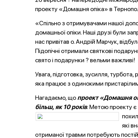
проекту «Домашня опіка» в Тернопол
«Спільно з отримувачами нашої доп
домашньої опіки. Наші друзі були за
нас привітав о. Андрій Марчук, відбу
Підопічні отримали святкові подарун
свято і подарунки ? вельми важливі!
Увага, підготовка, зусилля, турбота,
яка працює з одинокими пристарілим
Нагадаємо, що
проект «Домашня оп
більш, як 10 років
. Метою проекту є
похил
які в
отриманої травми потребують постій