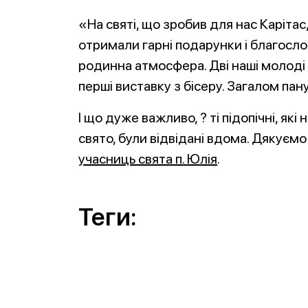
«На святі, що зробив для нас Карітас
отримали гарні подарунки і благосло
родинна атмосфера. Дві наші молоді 
перші виставку з бісеру. Загалом пан
І що дуже важливо, ? ті підопічні, як
свято, були відвідані вдома. Дякуєм
учасниць свята п. Юлія
.
Теги: