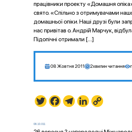
працівники проекту «Домашня опіка»
свято. «Спільно з отримувачами наш
домашньої опіки. Наші друзі були за
нас привітав о. Андрій Марчук, відбу
Підопічні отримали […]
08 Жовтня 2011
2
хвилин читання
Twitter
Facebook
Telegram
LinkedIn
Copy
Link
08.10.011
26 вересня ? напередодні Міжнародн