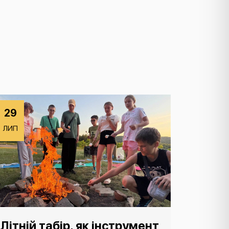
29
ЛИП
Літній табір, як інструмент