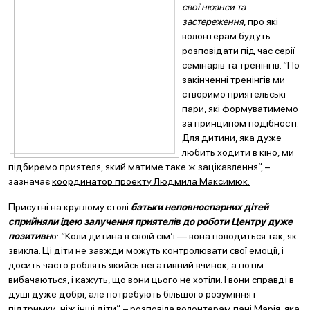
свої нюанси та
застереження
, про які
волонтерам будуть
розповідати під час серії
семінарів та тренінгів. “По
закінченні тренінгів ми
створимо приятельські
пари, які формуватимемо
за принципом подібності.
Для дитини, яка дуже
любить ходити в кіно, ми
підбиремо приятеля, який матиме таке ж зацікавлення”, –
зазначає
координатор проекту Людмила Максимюк.
Присутні на круглому столі
батьки неповноспарних дітей
сприйняли ідею залучення приятелів до роботи Центру дуже
позитивн
о: “Коли дитина в своїй сім’ї — вона поводиться так, як
звикла. Ці діти не завжди можуть контролювати свої емоції, і
досить часто роблять якийсь негативний вчинок, а потім
вибачаються, і кажуть, що вони цього не хотіли. І вони справді в
душі дуже добрі, але потребують більшого розуміння і
підтримки, ніж інші діти”, – розповіла волонтерам
пані Марія, яка