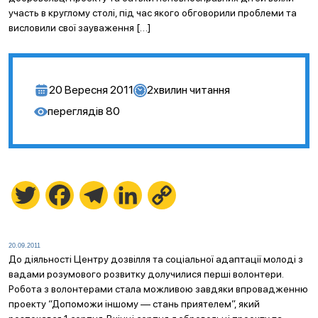
участь в круглому столі, під час якого обговорили проблеми та
висловили свої зауваження […]
20 Вересня 2011
2
хвилин читання
переглядів
80
Twitter
Facebook
Telegram
LinkedIn
Copy
Link
20.09.2011
До діяльності Центру дозвілля та соціальної адаптації молоді з
вадами розумового розвитку долучилися перші волонтери.
Робота з волонтерами стала можливою завдяки впровадженню
проекту “Допоможи іншому — стань приятелем”, який