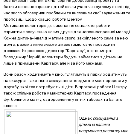
розпочався 1 серпня. Вкінці серпня добровольці проекту та
батьки неповносправних дітей взяли участь в круглому столі, під
час якого обговорили проблеми та висловили свої зауваження та
пропозиції щодо кращої роботи Центру.
Мотивація волонтерів до виконання соціальної роботи
сприятиме залученню нових друзів для неповносправної молоді.
Кожна дитина-інвалід матиме свого, закріпленого саме за нею
друга, разом з яким зможе цікаво і змістовно проводити
дозвілля. Як розповів директор “Карітасу”, отець-мітрат
Володимир Чорній, волонтери будуть займатися з дітьми не
лише в приміщенні Карітасу, але й за його межами.
Вони разом ходитимуть у кіно, гулятимуть в парку, ходитимуть
на екскурсії. Таке тісне спілкування неодмінно має перерости у
дружбу, якої так потребують ці діти. В програмі роботи Центру
також спільна робота у майстернях Карітасу, проведення
футбольного матчу, оздоровлення у літніх таборах та багато
іншого.
Однак
спілкування з
дітьми із вадами
розумового розвитку має