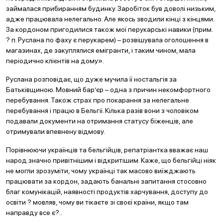
займалася прибиранням будинку. Заробіток був доволі низьким,
адже працювала нелегально. Але якось зводили кінці з кінцями.
За кордоном пригодилися також мої перукарські навики (прим.
? п. Руслана по фаху є перукарем) – розвішувала оголошення в
магазинах, де закуплялися емігранти, і таким чином, мала
періодично клієнтів на дому».
Руслана розповідає, що дуже мучила її ностальгія за
Батьківщиною. Мовний бар’єр – одна з причин некомфортного
перебування. Також страх про покарання за нелегальне
перебування і працю в Бельгії. Кілька разів вони з чоловіком
подавали документи на отримання статусу біженців, але
отримували впевнену відмову.
Порівнюючи українців та бельгійців, репатріантка вважає наш
народ значно привітнішим і відкритішим. Каже, що бельгійці ніяк
не могли зрозуміти, чому українці так масово виїжджають
працювати за кордон, задають банальні запитання стосовно
благ комунікацій, наявності продуктів харчування, доступу до
освіти ? мовляв, чому ви тікаєте зі своєї країни, якщо там
направду все є?..