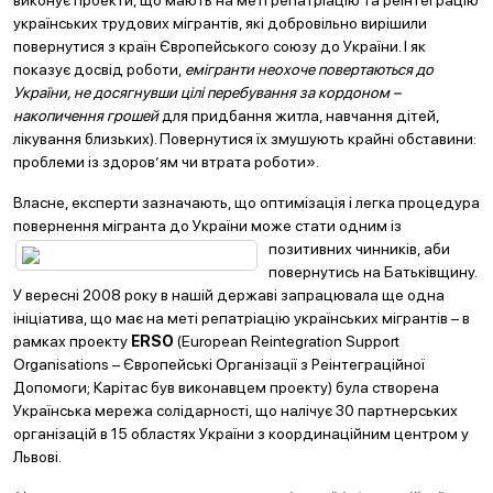
виконує проекти, що мають на меті репатріацію та реінтеграцію
українських трудових мігрантів, які добровільно вирішили
повернутися з країн Європейського союзу до України. І як
показує досвід роботи,
емігранти неохоче повертаються до
України, не досягнувши цілі перебування за кордоном –
накопичення грошей
для придбання житла, навчання дітей,
лікування близьких). Повернутися їх змушують крайні обставини:
проблеми із здоров’ям чи втрата роботи».
Власне, експерти зазначають, що оптимізація і легка процедура
повернення мігранта до України може стат
и о
дним із
позитивних чинників, аби
повернутись на Батьківщину.
У вересні 2008 року в нашій державі запрацювала ще одна
ініціатива, що має на меті репатріацію українських мігрантів – в
рамках проекту
ERSO
(European Reintegration Support
Organisations – Європейські Організації з Реінтеграційної
Допомоги; Карітас був виконавцем проекту) була створена
Українська мережа солідарності, що налічує 30 партнерських
організацій в 15 областях України з координаційним центром у
Львові.