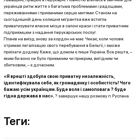
українців ритм життя з багатьма проблемами і радощами,
переживаннями і приємними серцю митями. Станом на
сьогоднішній день колишня мігрантка вже встигла
приватизувати власне місце в салоні краси і стати приватним
підприємцем з надання перукарських послуг.
Планів на виїзд знову за кордон не має. Чекає, коли чоловік
отримає легалізацію свого перебування в Бельгії, і зможе
приїхати додому. Каже, що домом є лише Україна. Все решта, –
яким би воно не було приємним чи прикрим, вигідним чи
збитковим, – є дочасним.
«Я врешті здобула свою приватну незалежність,
ідентифікувала себе, як громадянку і особистість! Чого
бажаю усім українцям. Буде воля і самоповага ? буде
гідна держава в нас»
, ? завершує нашу розмову п. Руслана.
Теги: