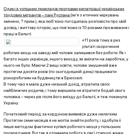
Один із успішних прикладів програми репатріації українських
трудових мігрантів – пані Руслана
(ім’я з етичних міркувань
змінено, ? прим.), яка люб’язно погодилась розповісти про свій
досвід і життєву історію, що пов’язані із 10 роками проживання і
праці в Бельгії:
«11 років тому в рез
ультаті скорочення
робочих місць на заводі мій чоловік залишився без роботи. Як і
багато інших українців, іншого виходу, як виїхати на заробітки, у
нього не було. Маючи 2 вищі освіти, чоловік змушений вже
протягом десяти років (по сьогоднішній день) працювати
різноробочим на будівництві в Брюсселі.
В тому часі я мала дуже низький дохід, втратила своїх
найближчих родичів, і тому вирішила не втратити бодай свого
чоловіка – через рік після його виїзду до Бельгії, я теж покинула
Україну.
Початковий період за кордоном виявився дуже нелегким.
Протягом семи місяців я не могла знайти роботу, і здобула її
лише методом фактично купівлі робочого місця у польських
посередників. Відтак я отримала роботу в сім’ї старшої жінки,