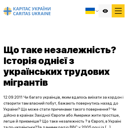
Що таке незалежність?
Історія однієї з
українських трудових
мігрантів
12.09.2011 Чи багато українців, яким вдалось виїхати за кордон і
створити там власний побут, бажають повернутись назад до
України? Що може стати причинами такого повернення? Чи
дійсно в країнах Західної Європи або Америки жити простіше,
легше й приємніше? Що таке незалежність ? в Європі, в Україні
та по-українськи?За даними радіо ВВС у 2005 році із […]