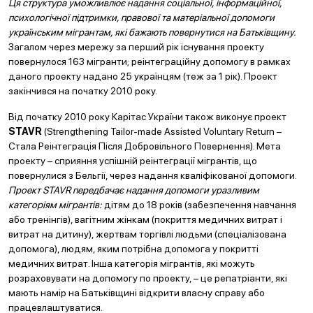
Ця структура уможливлює надання соціальної, інформаційної,
психологічної підтримки, правової та матеріальної допомоги
українським мігрантам, які бажають повернутися на Батьківщину.
Загалом через мережу за перший рік існування проекту
повернулося 163 мігранти; реінтеграційну допомогу в рамках
даного проекту надано 25 українцям (теж за 1 рік). Проект
закінчився на початку 2010 року.
Від початку 2010 року Карітас України також виконує проект
STAVR
(Strengthening Tailor-made Assisted Voluntary Return –
Стала Реінтеграція Після Добровільного Повернення). Мета
проекту – сприяння успішній реінтеграції мігрантів, що
повернулися з Бельгії, через надання кваліфікованої допомоги.
Проект STAVR передбачає надання допомоги уразливим
категоріям мігрантів:
дітям до 18 років (забезпечення навчання
або тренінгів), вагітним жінкам (покриття медичних витрат і
витрат на дитину), жертвам торгівлі людьми (спеціалізована
допомога), людям, яким потрібна допомога у покритті
медичних витрат. Інша категорія мігрантів, які можуть
розраховувати на допомогу по проекту, – це репатріанти, які
мають намір на Батьківщині відкрити власну справу або
працевлаштуватися.