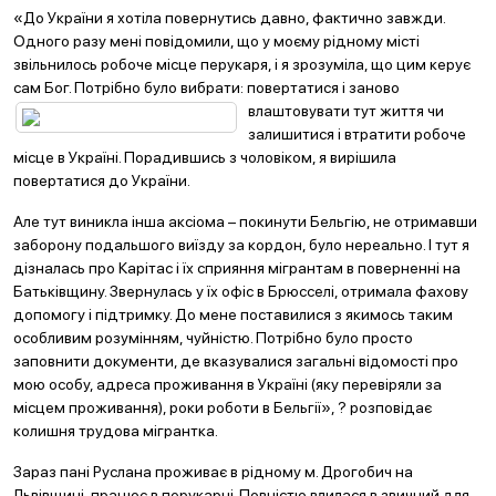
«До України я хотіла повернутись давно, фактично завжди.
Одного разу мені повідомили, що у моєму рідному місті
звільнилось робоче місце перукаря, і я зрозуміла, що цим керує
сам Бог. Потрібно було вибрати: повертатися і заново
влаштовувати ту
т життя чи
залишитися і втратити робоче
місце в Україні. Порадившись з чоловіком, я вирішила
повертатися до України.
Але тут виникла інша аксіома – покинути Бельгію, не отримавши
заборону подальшого виїзду за кордон, було нереально. І тут я
дізналась про Карітас і їх сприяння мігрантам в поверненні на
Батьківщину. Звернулась у їх офіс в Брюсселі, отримала фахову
допомогу і підтримку. До мене поставилися з якимось таким
особливим розумінням, чуйністю. Потрібно було просто
заповнити документи, де вказувалися загальні відомості про
мою особу, адреса проживання в Україні (яку перевіряли за
місцем проживання), роки роботи в Бельгії», ? розповідає
колишня трудова мігрантка.
Зараз пані Руслана проживає в рідному м. Дрогобич на
Львівщині, працює в перукарні. Повністю влилася в звичний для