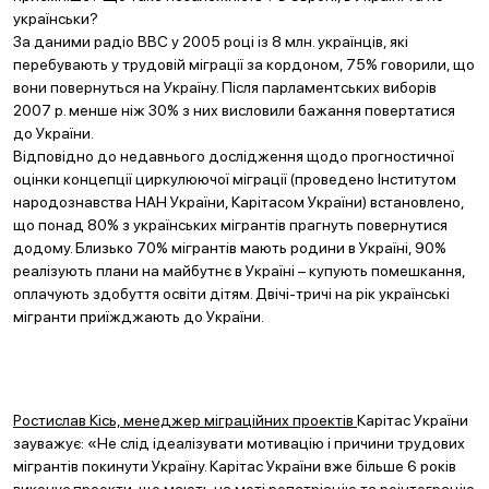
українськи?
За даними радіо ВВС у 2005 році із 8 млн. українців, які
перебувають у трудовій міграції за кордоном, 75% говорили, що
вони повернуться на Україну. Після парламентських виборів
2007 р. менше ніж 30% з них висловили бажання повертатися
до України.
Відповідно до недавнього дослідження щодо прогностичної
оцінки концепції циркулюючої міграції (проведено Інститутом
народознавства НАН України, Карітасом України) встановлено,
що понад 80% з українських мігрантів прагнуть повернутися
додому. Близько 70% мігрантів мають родини в Україні, 90%
реалізують плани на майбутнє в Україні – купують помешкання,
оплачують здобуття освіти дітям. Двічі-тричі на рік українські
мігранти приїжджають до України.
Ростислав Кісь, менеджер міграційних проектів
Карітас України
зауважує: «Не слід ідеалізувати мотивацію і причини трудових
мігрантів покинути Україну. Карітас України вже більше 6 років