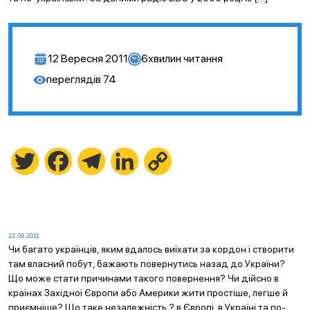
12 Вересня 2011
6
хвилин читання
переглядів
74
Twitter
Facebook
Telegram
LinkedIn
Copy
Link
12.09.2011
Чи багато українців, яким вдалось виїхати за кордон і створити
там власний побут, бажають повернутись назад до України?
Що може стати причинами такого повернення? Чи дійсно в
країнах Західної Європи або Америки жити простіше, легше й
приємніше? Що таке незалежність ? в Європі, в Україні та по-