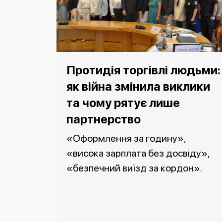
Протидія торгівлі людьми:
як війна змінила виклики
та чому рятує лише
партнерство
«Оформлення за годину»,
«висока зарплата без досвіду»,
«безпечний виїзд за кордон».