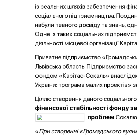
із реальних шляхів забезпечення фіна
соціального підприємництва. Поодино
набули певного досвіду та знань, од
Одне із таких соціальних підприємст
діяльності місцевої організації Каріта
Приватне підприємство «Громадський
Львівська область. Підприємство зас
фондом «Карітас-Сокаль» внаслідо
України: програма малих проектів» з
Ціллю створення даного соціального
фінансової стабільності фонду з
проблем
Сокалю 
«
При створенні «Громадського вули