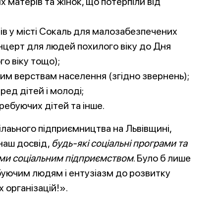
 матерів та жінок, що потерпіли від
в у місті Сокаль для малозабезпечених
онцерт для людей похилого віку до Дня
о віку тощо);
м верствам населення (згідно звернень);
ед дітей і молоді;
требуючих дітей та інше.
лаьного підприємництва на Львівщині,
наш досвід,
будь-які соціальні програми та
ми соціальним підприємством
. Було б лише
уючим людям і ентузіазм до розвитку
організацій!».