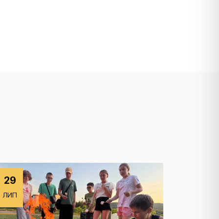
29
ЛИП