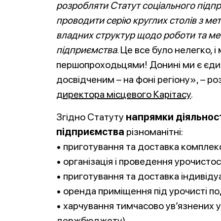
розробляти Статут соціального підпр
проводити серію круглих столів з ме
владних структур щодо роботи та мет
підприємства
. Це все було нелегко,
першопроходьцями! Донині ми є єди
досвідченим – на фоні регіону», – р
директора місцевого Карітасу
.
Згідно Статуту
напрямки діяльност
підприємства
різноманітні:
• приготування та доставка комплекс
• організація і проведення урочисто
• приготування та доставка індивіду
• оренда приміщення під урочисті по
• харчування тимчасово ув’язнених у
держбюджету)