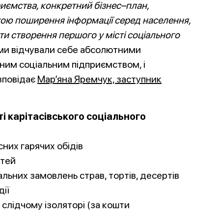
иємства, конкретний бізнес–план,
тою поширення інформації серед населення,
и створення першого у місті соціального
 і ми відчували себе абсолютними
ним соціальним підприємством, і
озповідає
Мар’яна Яремчук, заступник
і карітасівського соціального
них гарячих обідів
стей
альних замовлень страв, тортів, десертів
дії
 слідчому ізоляторі (за кошти