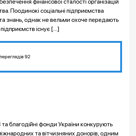
абезпечення фінансової сталості організацій
ва. Поодинокі соціальні підприємства
та знань, однак не вельми охоче передають
 підприємств існує […]
переглядів
92
ї та благодійні фонди України конкурують
міжнародних та вітчизняних донорів, одним