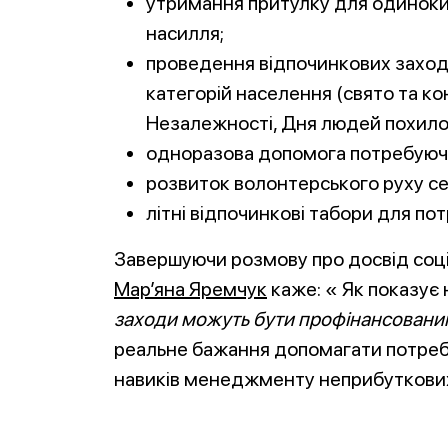
утримання притулку для одиноких
насилля;
проведення відпочинкових заході
категорій населення (свято та к
Незалежності, Дня людей похилог
одноразова допомога потребуючи
розвиток волонтерського руху сер
літні відпочинкові табори для по
Завершуючи розмову про досвід соці
Мар’яна Яремчук
каже: « Як показує 
заходи можуть бути профінансовани
реальне бажання допомагати потреб
навиків менеджменту неприбуткових 