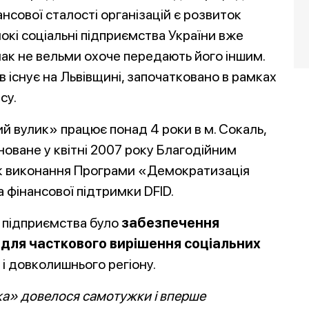
нсової сталості організацій є розвиток
кі соціальні підприємства України вже
нак не вельми охоче передають його іншим.
в існує на Львівщині, започатковано в рамках
су.
 вулик» працює понад 4 роки в м. Сокаль,
новане у квітні 2007 року Благодійним
к виконання Програми «Демократизація
а фінансової підтримки DFID.
 підприємства було
забезпечення
адля часткового вирішення соціальних
і довколишнього регіону.
ка» довелося самотужки і вперше