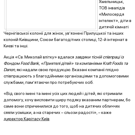
Хмельницьк,
ТОВ інвалідів
«Милосердя
інтелект», діти в
дитячій кімнаті
Чернігівської колонії для жінок, ув’язнені Прилуцької та інших
колоній Київщини, Союзи багатодітних столиці, 12-й інтернат в
Києві та інші.
Акція «Св. Миколай влітку» вдалася
завдяки тісній співпраці із
Фондом Food Bank, «Приятелі дітей» та компаніями Kraft Foods та
Danon
, які надали свою продукцію. Вказані компанії плідно
співпрацюють з благодійними організаціями та допомоговими
службами, пам’ятаючи про потребуючих осіб.
«Від свого імені та імені усіх цих людей і дітей, які отримали
допомогу, хочу висловити щиру подяку вказаним партнерам, бо
саме вони спричинилися до того, щоб на дитячих обличчях
сяяли усмішки, а на старечих – сльози радості», – каже
директор Карітасу Київ
.