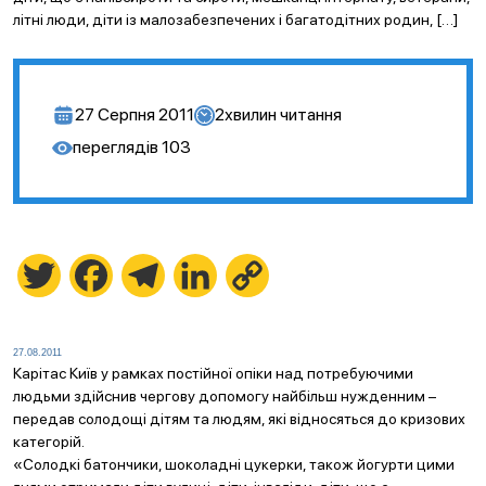
літні люди, діти із малозабезпечених і багатодітних родин, […]
27 Серпня 2011
2
хвилин читання
переглядів
103
Twitter
Facebook
Telegram
LinkedIn
Copy
Link
27.08.2011
Карітас Київ у рамках постійної опіки над потребуючими
людьми здійснив чергову допомогу найбільш нужденним –
передав солодощі дітям та людям, які відносяться до кризових
категорій.
«Солодкі батончики, шоколадні цукерки, також йогурти цими