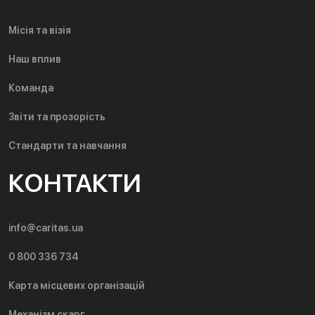
Місія та візія
Наш вплив
Команда
Звіти та прозорість
Стандарти та навчання
КОНТАКТИ
info@caritas.ua
0 800 336 734
Карта місцевих організацій
Механізм скарг