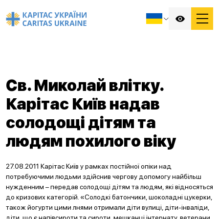
Св. Миколай влітку.
Карітас Київ надав
солодощі дітям та
людям похилого віку
27.08.2011 Карітас Київ у рамках постійної опіки над
потребуючими людьми здійснив чергову допомогу найбільш
нужденним – передав солодощі дітям та людям, які відносяться
до кризових категорій. «Солодкі батончики, шоколадні цукерки,
також йогурти цими лнями отримали діти вулиці, діти-інваліди,
діти, що є напівсироти та сироти, мешканці інтернату, ветерани,