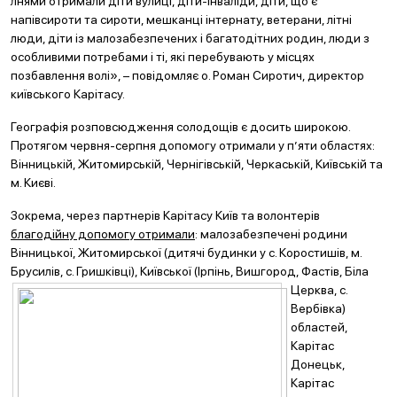
лнями отримали діти вулиці, діти-інваліди, діти, що є
напівсироти та сироти, мешканці інтернату, ветерани, літні
люди, діти із малозабезпечених і багатодітних родин, люди з
особливими потребами і ті, які перебувають у місцях
позбавлення волі», – повідомляє о. Роман Сиротич, директор
київського Карітасу.
Географія розповсюдження солодощів є досить широкою.
Протягом червня-серпня допомогу отримали у п’яти областях:
Вінницькій, Житомирській, Чернігівській, Черкаській, Київській та
м. Києві.
Зокрема, через партнерів Карітасу Київ та волонтерів
благодійну допомогу отримали
: малозабезпечені родини
Вінницької, Житомирської (дитячі будинки у с. Коростишів, м.
Брусилів, с. Гришківці), Київської (Ірпінь, Вишгород, Фастів,
Біла
Церква, с.
Вербівка)
областей,
Карітас
Донецьк,
Карітас