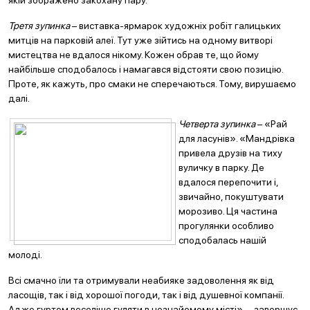
якій зображено закохану пару.
Третя зупинка
– виставка-ярмарок художніх робіт галицьких
митців на парковій алеї. Тут уже зійтись на одному витворі
мистецтва не вдалося нікому. Кожен обрав те, що йому
найбільше сподобалось і намагався відстояти свою позицію.
Проте, як кажуть, про смаки не сперечаються. Тому, вирушаємо
далі.
Четверта зупинка
– «Рай
для ласунів». «Мандрівка
привела друзів на тиху
вуличку в парку. Де
вдалося перепочити і,
звичайно, покуштувати
морозиво. Ця частина
прогулянки особливо
сподобалась нашій
молоді.
Всі смачно їли та отримували неабияке задоволення як від
ласощів, так і від хорошої погоди, так і від душевної компанії.
Адже гуртом веселіше гуляти в незнайомому місті», – завершує