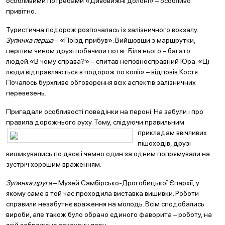
особливими потребами «Дивовижні долоні» – особливо
привітно.
Туристична подорож розпочалась із залізничного вокзалу.
Зупинка перша
– «Поїзд прибув». Вийшовши з маршрутки,
першим чином друзі побачили потяг. Біля нього – багато
людей.«В чому справа?» – спитав неповносправний Юра. «Ці
люди відправляються в подорож по колії» – відповів Костя.
Почалось бурхливе обговорення всіх аспектів залізничних
перевезень.
Пригадали особливості поведінки на пероні. На забули і про
правила дорожнього руху. Тому, слідую
чи правильним
прикладам ввічливих
пішоходів, друзі
вишикувались по двоє і чемно один за одним попрямували на
зустріч хорошим враженням.
Зупинка друга
– Музей Самбірсько-Дрогобицької Єпархії, у
якому саме в той час проходила виставка вишивки. Роботи
справили незабутнє враження на молодь. Всім сподобались
вироби, але також було обрано єдиного фаворита – роботу, на