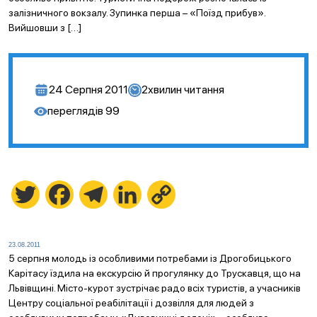
залізничного вокзалу. Зупинка перша – «Поїзд прибув».
Вийшовши з […]
24 Серпня 2011
2
хвилин читання
переглядів
99
Twitter
Facebook
Telegram
LinkedIn
Copy
Link
23.08.2011
5 серпня молодь із особливими потребами із Дрогобицького
Карітасу їздила на екскурсію й прогулянку до Трускавця, що на
Львівщині. Місто-курот зустрічає радо всіх туристів, а учасників
Центру соціальної реабілітації і дозвілля для людей з