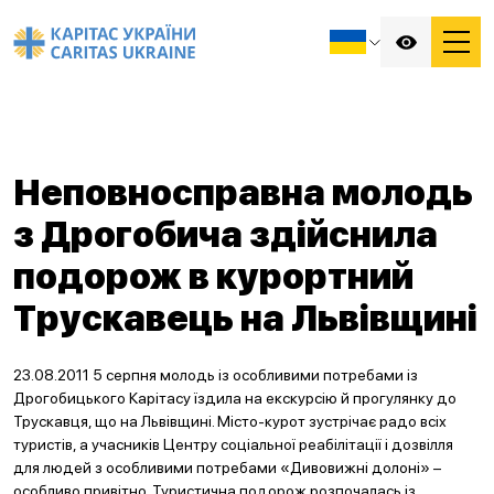
Неповносправна молодь
з Дрогобича здійснила
подорож в курортний
Трускавець на Львівщині
23.08.2011 5 серпня молодь із особливими потребами із
Дрогобицького Карітасу їздила на екскурсію й прогулянку до
Трускавця, що на Львівщині. Місто-курот зустрічає радо всіх
туристів, а учасників Центру соціальної реабілітації і дозвілля
для людей з особливими потребами «Дивовижні долоні» –
особливо привітно. Туристична подорож розпочалась із