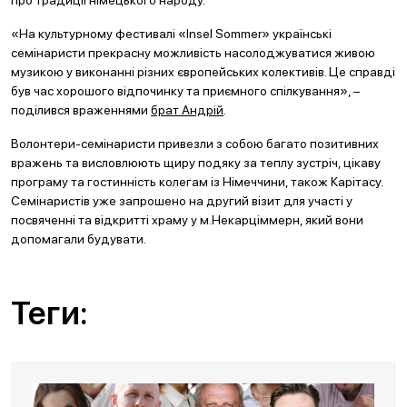
про традиції німецького народу.
«На культурному фестивалі «Insel Sommer» українські
семінаристи прекрасну можливість насолоджуватися живою
музикою у виконанні різних європейських колективів. Це справді
був час хорошого відпочинку та приємного спілкування», –
поділився враженнями
брат Андрій
.
Волонтери-семінаристи привезли з собою багато позитивних
вражень та висловлюють щиру подяку за теплу зустріч, цікаву
програму та гостинність колегам із Німеччини, також Карітасу.
Семінаристів уже запрошено на другий візит для участі у
посвяченні та відкритті храму у м.Некарціммерн, який вони
допомагали будувати.
Теги: