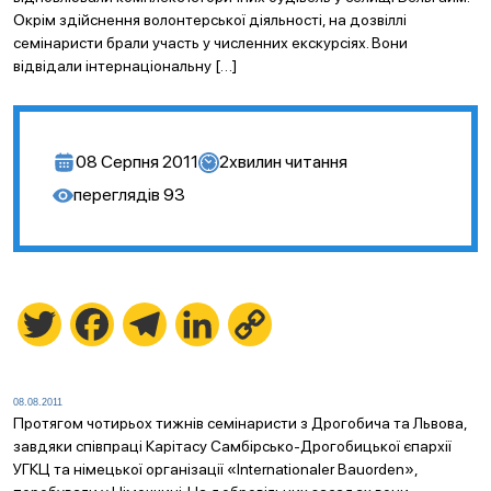
Окрім здійснення волонтерської діяльності, на дозвіллі
семінаристи брали участь у численних екскурсіях. Вони
відвідали інтернаціональну […]
08 Серпня 2011
2
хвилин читання
переглядів
93
Twitter
Facebook
Telegram
LinkedIn
Copy
Link
08.08.2011
Протягом чотирьох тижнів семінаристи з Дрогобича та Львова,
завдяки співпраці Карітасу Самбірсько-Дрогобицької єпархії
УГКЦ та німецької організації «Internationaler Bauorden»,