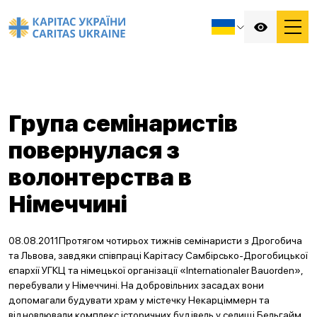
Група семінаристів
повернулася з
волонтерства в
Німеччині
08.08.2011Протягом чотирьох тижнів семінаристи з Дрогобича
та Львова, завдяки співпраці Карітасу Самбірсько-Дрогобицької
єпархії УГКЦ та німецької організації «Internationaler Bauorden»,
перебували у Німеччині. На добровільних засадах вони
допомагали будувати храм у містечку Некарціммерн та
відновлювали комплекс історичних будівель у селищі Бельгайм.