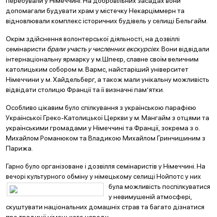
перебували у Німеччині. На добровільних засадах вони
допомагали будувати храм у містечку Некарціммерн та
відновлювали комплекс історичних будівель у селищі Бельгайм.
Окрім здійснення волонтерської діяльності, на дозвіллі
семінаристи
брали участь у численних екскурсіях
. Вони відвідали
інтернаціональну ярмарку у м.Шпеєр, славне своїм величним
католицьким собором м. Вармс, найстаріший університет
Німеччини у м. Хайдельберг, а також мали унікальну можливість
відвідати столицю Франції та її визначні пам’ятки.
Особливо цікавим було спілкування з українською парафією
Української Греко-Католицької Церкви у м. Мангайм з отцями та
українськими громадами у Німеччині та Франції, зокрема з о.
Михайлом Романюком та Владикою Михайлом Гринчишиним з
Парижа.
Гарно було організоване і дозвілля семінаристів у Німеччині. На
вечорі культурного обміну у німецьк
ому селищі Нойпотс у них
була можливість поспілкуватися
у невимушеній атмосфері,
скуштувати національних домашніх страв та багато дізнатися