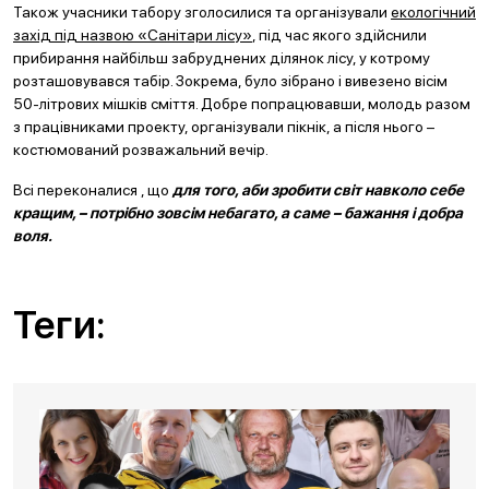
Також учасники табору зголосилися та організували
екологічний
захід під назвою «Санітари лісу»
, під час якого здійснили
прибирання найбільш забруднених ділянок лісу, у котрому
розташовувався табір. Зокрема, було зібрано і вивезено вісім
50-літрових мішків сміття. Добре попрацювавши, молодь разом
з працівниками проекту, організували пікнік, а після нього –
костюмований розважальний вечір.
Всі переконалися , що
для того, аби зробити світ навколо себе
кращим, – потрібно зовсім небагато, а саме – бажання і добра
воля.
Теги: