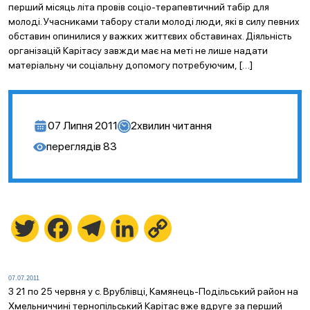
перший місяць літа провів соціо-терапевтичний табір для
молоді. Учасниками табору стали молоді люди, які в силу певних
обставин опинилися у важких життєвих обставинах. Діяльність
організацій Карітасу завжди має на меті не лише надати
матеріальну чи соціальну допомогу потребуючим, […]
07 Липня 2011
2
хвилин читання
переглядів
83
Twitter
Facebook
Telegram
LinkedIn
Copy
Link
07.07.2011
З 21 по 25 червня у с. Врублівці, Камянець-Подільський район на
Хмельниччині тернопільський Карітас вже вдруге за перший