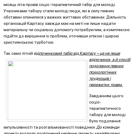
місяць літа провів соціо-терапевтичний табір для молоді.
Учасниками табору стали молоді люди, які в силу певних
обставин опинилися у важких життєвих обставинах. Діяльність
організацій Карітасу завжди має на меті не лише надати
матеріальну чи соціальну допомогу потребуючим, а комплексно
підійти до вирішення їх проблем, оточивши опікою і щирою
християнською турботою.
Так само літній
в
ідпочинковий табір від Карітасу – це не лише
відпочинок, а й спосіб
подолання певних
психологічних
труднощів і
пережитих травм
.
Завданням цього
соціо-
терапевтичного
табору для молоді
було подолання
імпульсивності та розгальмованості поведінки.
До команди
проекту входили досвідчений керівник проекту, кваліфіковані