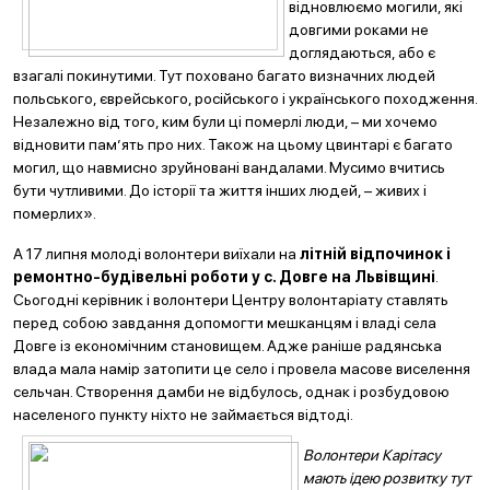
відновлюємо могили, які
довгими роками не
доглядаються, або є
взагалі покинутими. Тут поховано багато визначних людей
польського, єврейського, російського і українського походження.
Незалежно від того, ким були ці померлі люди, – ми хочемо
відновити пам’ять про них. Також на цьому цвинтарі є багато
могил, що навмисно зруйновані вандалами. Мусимо вчитись
бути чутливими. До історії та життя інших людей, – живих і
померлих».
А 17 липня молоді волонтери виїхали на
літній відпочинок і
ремонтно-будівельні роботи у с. Довге на Львівщині
.
Сьогодні керівник і волонтери Центру волонтаріату ставлять
перед собою завдання допомогти мешканцям і владі села
Довге із економічним становищем. Адже раніше радянська
влада мала намір затопити це село і провела масове виселення
сельчан. Створення дамби не відбулось, однак і розбудовою
населеного пункту ніхто не займаєт
ься відтоді.
Волонтери Карітасу
мають ідею розвитку тут