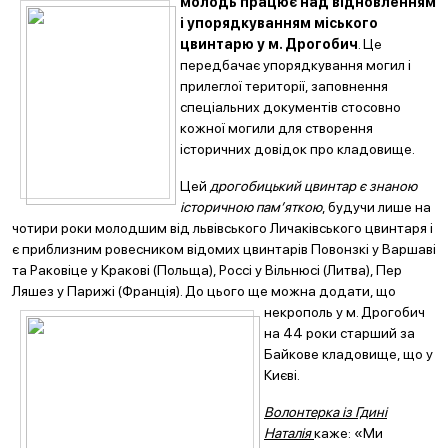
молодь
працює над відновленням
і упорядкуванням міського
цвинтарю у м. Дрогобич
. Це
передбачає упорядкування могил і
прилеглої території, заповнення
спеціальних документів стосовно
кожної могили для створення
історичних довідок про кладовище.
Цей
дрогобицький цвинтар є знаною
історичною пам’яткою
, будучи лише на
чотири роки молодшим від львівського Личаківського цвинтаря і
є приблизним ровесником відомих цвинтарів Повонзкі у Варшаві
та Раковіце у Кракові (Польща), Россі у Вільнюсі (Литва), Пер
Ляшез у Парижі (Франція). До цього ще можна додати, що
некрополь у м.
Дрогобич
на 44 роки старший за
Байкове кладовище, що у
Києві.
Волонтерка із Гдині
Наталія
каже: «Ми