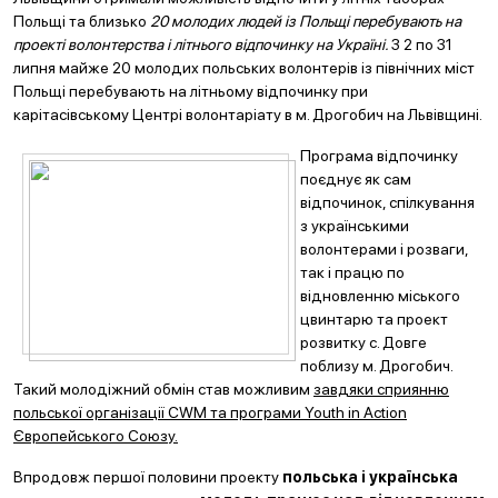
Польщі та близько
20 молодих людей із Польщі перебувають на
проекті волонтерства і літнього відпочинку на Україні.
З 2 по 31
липня майже 20 молодих польських волонтерів із північних міст
Польщі перебувають на літньому відпочинку при
карітасівському Центрі волонтаріату в м. Дрогобич на Львівщині.
Програма відпочинку
поєднує як сам
відпочинок, спілкування
з українськими
волонтерами і розваги,
так і працю по
відновленню міського
цвинтарю та проект
розвитку с. Довге
поблизу м. Дрогобич.
Такий молодіжний обмін став можливим
завдяки сприянню
польської організації CWM та програми Youth in Action
Європейського Союзу.
Впродовж першої половини проекту
польська і українська