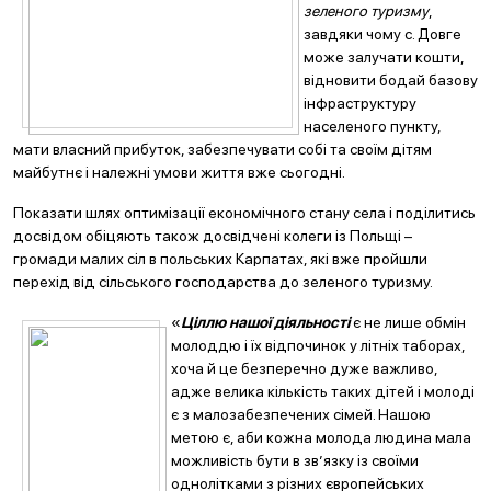
зеленого туризму
,
завдяки чому с. Довге
може залучати кошти,
відновити бодай базову
інфраструктуру
населеного пункту,
мати власний прибуток, забезпечувати собі та своїм дітям
майбутнє і належні умови життя вже сьогодні.
Показати шлях оптимізації економічного стану села і поділитись
досвідом обіцяють також досвідчені колеги із Польщі –
громади малих сіл в польських Карпатах, які вже пройшли
перехід від сільського господарства до зеленого туризму.
«
Ціллю нашої діяльності
є не лише обмін
молоддю і їх відпочинок у літніх таборах,
хоча й це безперечно дуже важливо,
адже велика кількість таких дітей і молоді
є з малозабезпечених сімей. Нашою
метою є, аби кожна молода людина мала
можливість бути в зв’язку із своїми
однолітками з різних європейських