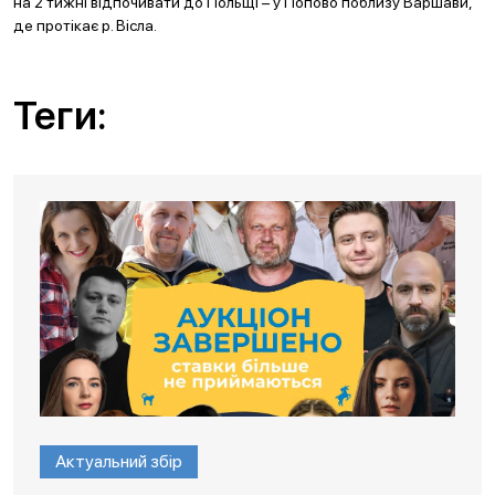
на 2 тижні відпочивати до Польщі – у Попово поблизу Варшави,
де протікає р. Вісла.
Теги:
Актуальний збір