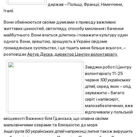
держав – Польщі, Франції, Німеччини,
Італії.
Вони обмінюються своїми думками з приводу важливих
життєвих цінностей, світогляду, способу мислення і бачення
майбутнього. Вони вчаться ділитись і поважати культуру один
одного. Вони, зрештою, зрощують в Україні свідоме
громадянське суспільство, і це тішить мене більше всього», –
розповідає
Артур Деска, директор Центру волонтаріату.
Завдяки роботі Центру
волонтаріату 11-25
червня
100 українських
дітей
, серед яких – слід
зауважити – багато
сиріт і напівсиріт,
малозабезпечених, вже
відпочивали у польській
місцевості Важенко біля Гданська, що славна своїми
мальовничими озерами та близькістю до моря.
Інша група 50 українських дітей
наприкінці липня також вирушить