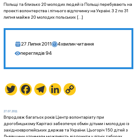
Польщі та близько 20 молодих людей із Польщі перебувають на
проекті волонтерства і літнього відпочинку на Україні. З 2 по 31
липня майже 20 молодих польських […]
27 Липня 2011
4
хвилин читання
переглядів
94
Twitter
Facebook
Telegram
LinkedIn
Copy
Link
27.07.2011
Впродовж багатьох років Центр волонтаріату при
дрогобицькому Карітасі забезпечує обмін дітьми і молоддю із
західноєвропейських держав та України. Цьогоріч 150 дітей з
Львівщини отримали можливість відпочити у літніх таборах