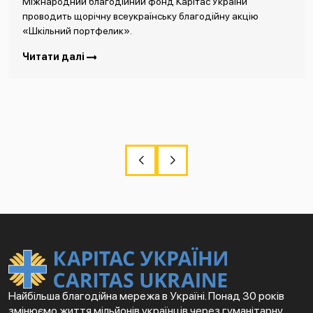
Міжнародний благодійний фонд Карітас України
проводить щорічну всеукраїнську благодійну акцію
«Шкільний портфелик».
Читати далі
Найбільша благодійна мережа в Україні. Понад 30 років
змінюємо життя мільйонів українців через гуманітарну