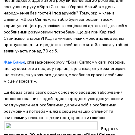
невипадково, адже цього року виповнилася 20 років від дня
заснування руху «Віра і Світло» в Україні. А який же день
народження без гостей і подарунків? Тому, окрім членів
спільнот «Віра і Світло», на табір були запрошені також
користувачі Центру дозвілля та соціальної адаптації для осіб з
особливими розумовими потребами, що діє при Карітасі
Стрийської єпархії УГКЦ, та чимало інших молодих людей, які
прагнули розділити радість ювілейного свята. Загалом у таборі
взяли участь понад 70 осіб.
Жан Ваньє
, співзасновник руху «Віра і Світло» у світі, говорив,
що: «у кожного з нас, як у горлиці, що співає, як у кожної зірки,
що світить, як у кожного дерева, є особлива краса і особливе
місце у всесвіті».
Ця фраза стала свого роду основною засадою таборування
неповносправних людей, адже впродовж усіх днів учасники
роздумували над особливими дарами осіб з особливими
розумовими потребами, які є серцем наших спільнот та
вчителями у плеканні відкр
итості, простоти і любові.
Радість