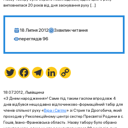
виповнилася 20 років від дня заснування руху […]
18 Липня 2012
3
хвилин читання
переглядів
96
Twitter
Facebook
Telegram
LinkedIn
Copy
Link
18.07.2012,
Львівщина
«З Днем народження»! Саме під таким гаслом впродовж 4
днів відбувся нещодавно відпочинково-формаційний табір для
членів спільнот руху «
Віра і Світло
» зі Стрия та Дрогобича, який
проходив у Реколекційному центрі сестер Пресвятої Родини в с.
Гошів, Івано-Франківська область . Назву табору було обрано