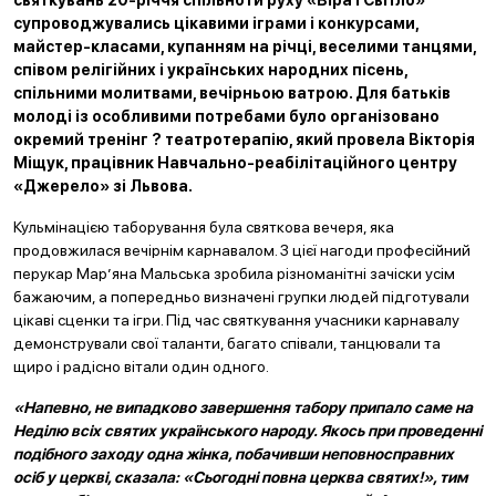
святкувань 20-річчя спільноти руху «Віра і Світло»
супроводжувались цікавими іграми і конкурсами,
майстер-класами, купанням на річці, веселими танцями,
співом релігійних і українських народних пісень,
спільними молитвами, вечірньою ватрою. Для батьків
молоді із особливими потребами було організовано
окремий тренінг ? театротерапію, який провела Вікторія
Міщук, працівник Навчально-реабілітаційного центру
«Джерело» зі Львова.
Кульмінацією таборування була святкова вечеря, яка
продовжилася вечірнім карнавалом. З цієї нагоди професійний
перукар Мар’яна Мальська зробила різноманітні зачіски усім
бажаючим, а попередньо визначені групки людей підготували
цікаві сценки та ігри. Під час святкування учасники карнавалу
демонстрували свої таланти, багато співали, танцювали та
щиро і радісно вітали один одного.
«Напевно, не випадково завершення табору припало саме на
Неділю всіх святих українського народу. Якось при проведенні
подібного заходу одна жінка, побачивши неповносправних
осіб у церкві, сказала: «Сьогодні повна церква святих!», тим