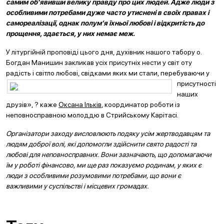
самим об’явивши велику правду про цих людей. Адже люди з
особливими потребами дуже часто утиснені в своїх правах і
самореалізації, однак полум’я їхньої любові і відкритість до
прощення, здається, у них немає меж.
У літургійній проповіді цього дня, духівник нашого табору о.
Богдан Манишин закликав усіх присутніх нести у світ оту
радість і світло любові, свідками яких ми
стали, перебуваючи у
присутності
наших
друзів», ? каже
Оксана Ільків
, координатор роботи із
неповносправною молоддю в Стрийському Карітасі.
Організатори заходу висловлюють подяку усім жертводавцям та
людям доброї волі, які допомогли здійснити свято радості та
любові для неповносправних. Вони зазначають, що допомагаючи
їм у роботі фінансово, ми ще раз показуємо родинам, у яких є
люди з особливими розумовими потребами, що вони є
важливими у суспільстві і місцевих громадах.