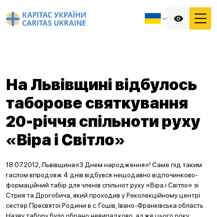
На Львівщині відбулось
таборове святкування
20-річчя спільноти руху
«Віра і Світло»
18.07.2012, Львівщина«З Днем народження»! Саме під таким
гаслом впродовж 4 днів відбувся нещодавно відпочинково-
формаційний табір для членів спільнот руху «Віра і Світло» зі
Стрия та Дрогобича, який проходив у Реколекційному центрі
сестер Пресвятої Родини в с. Гошів, Івано-Франківська область .
Назву табору було обрано невипадково, адже цього року