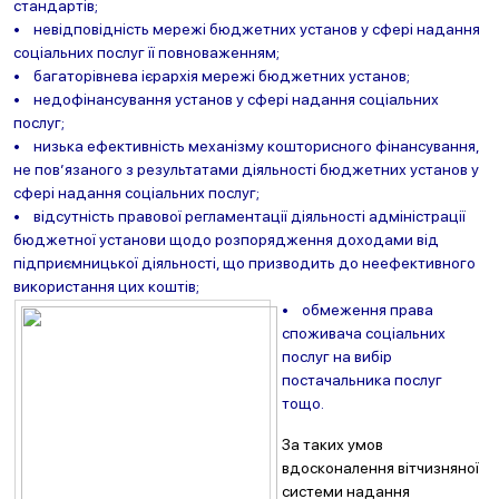
стандартів;
• невідповідність мережі бюджетних установ у сфері надання
соціальних послуг її повноваженням;
• багаторівнева ієрархія мережі бюджетних установ;
• недофінансування установ у сфері надання соціальних
послуг;
• низька ефективність механізму кошторисного фінансування,
не пов’язаного з результатами діяльності бюджетних установ у
сфері надання соціальних послуг;
• відсутність правової регламентації діяльності адміністрації
бюджетної установи щодо розпорядження доходами від
підприємницької діяльності, що призводить до неефективного
використання цих коштів;
• обмеження права
споживача соціальних
послуг на вибір
постачальника послуг
тощо.
За таких умов
вдосконалення вітчизняної
системи надання