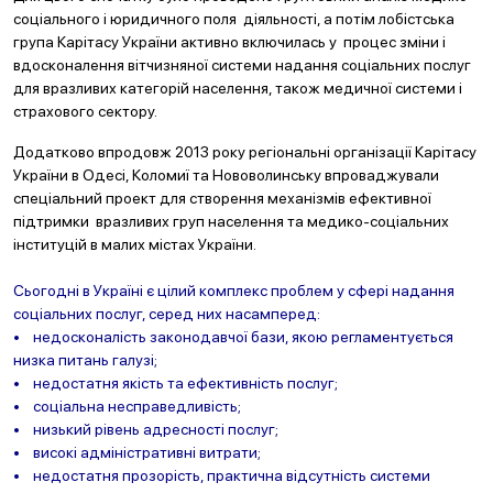
соціального і юридичного поля діяльності, а потім лобістська
група Карітасу України активно включилась у процес зміни і
вдосконалення вітчизняної системи надання соціальних послуг
для вразливих категорій населення, також медичної системи і
страхового сектору.
Додатково впродовж 2013 року регіональні організації Карітасу
України в Одесі, Коломиї та Нововолинську впроваджували
спеціальний проект для створення механізмів ефективної
підтримки вразливих груп населення та медико-соціальних
інституцій в малих містах України.
Сьогодні в Україні є цілий комплекс проблем у сфері надання
соціальних послуг, серед них насамперед:
• недосконалість законодавчої бази, якою регламентується
низка питань галузі;
• недостатня якість та ефективність послуг;
• соціальна несправедливість;
• низький рівень адресності послуг;
• високі адміністративні витрати;
• недостатня прозорість, практична відсутність системи