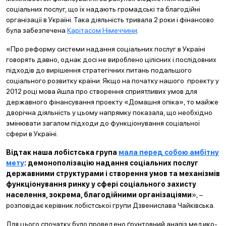
соціальних послуг, що їх надають громадські та благодійні
організації в Україні. Така діяльність тривала 2 роки і фінансово
була забезпечена
Карітасом Німеччини
.
«Про реформу системи надання соціальних послуг в Україні
говорять давно, однак досі не вироблено цілісних і послідовних
підходів до вирішення стратегічних питань подальшого
соціального розвитку країни. Якщо на початку нашого проекту у
2012 році мова йшла про створення сприятливих умов для
державного фінансування проекту «Домашня опіка», то майже
дворічна діяльність у цьому напрямку показала, що необхідно
змінювати загалом підходи до функціонування соціальної
сфери в Україні.
Відтак наша лобістська група
мала перед собою амбітну
мету
: демонополізацію надання соціальних послуг
державними структурами і створення умов та механізмів
функціонування ринку у сфері соціального захисту
населення, зокрема, благодійними організаціями
», –
розповідає керівник лобістської групи Дзвенислава Чайківська.
Для цього спочатку було проведено ґрунтовний аналіз медико-