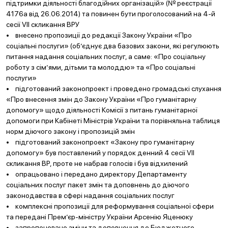
підтримки діяльності благодійних організацій» (№ реєстрації
4176а від 26.06.2014) та повинен бути проголосований на 4-й
сесії VII скликання ВРУ
• внесено пропозиції до редакції Закону України «Про
соціальні послуги» (об’єднує два базових закони, які регулюють
питання надання соціальних послуг, а саме: «Про соціальну
роботу з сім’ями, дітьми та молоддю» та «Про соціальні
послуги»
• підготований законопроект і проведено громадські слухання
«Про внесення змін до Закону України «Про гуманітарну
допомогу» щодо діяльності Комісії з питань гуманітарної
допомоги при Кабінеті Міністрів України та порівняльна таблиця
норм діючого закону і пропозицій змін
• підготований законопроект «Закону про гуманітарну
допомогу» був поставлений у порядок денний 4 сесії VII
скликання ВР, проте не набрав голосів і був відхилений
• опрацьовано і передано директору Департаменту
соціальних послуг пакет змін та доповнень до діючого
законодавства в сфері надання соціальних послуг
• комплексні пропозиції для реформування соціальної сфери
та передані Прем’єр-міністру України Арсенію Яценюку
• запропоновано зміни та доповнення до Бюджетного