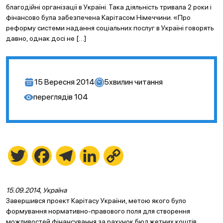
благодійні організації в Україні. Така діяльність тривала 2 роки і
фінансово була забезпечена Карітасом Німеччини. «Про
реформу системи надання соціальних послуг в Україні говорять
давно, однак досі не […]
15 Вересня 2014
5
хвилин читання
переглядів
104
Twitter
Facebook
Telegram
LinkedIn
Copy
Link
15.09.2014, Україна
Завершився проект Карітасу України, метою якого було
формування нормативно-правового поля для створення
можливостей фінансування за рахунок бюджетних коштів