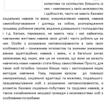
колективи та суспільство. Більшість із
них – невпевнені у своїх можливостях
і здібностях, часто не мають базових
соціальних навиків та вмінь: комунікативних навиків, навиків
самообслуговування і догляду за собою, розпорядження
грошима, роблення закупів, ведення домашнього господарства
і т.д. Батьки, переважно, не мають часу і сил займатись
навчанням життєвих навиків своїх дітей і часто роблять це за
них. Особи з розумовою неповносправністю в силу своїх
особливостей – пониженим інтелектом та значним зниженим
рівнем адаптаційних навиків і вмінь, є в багатьох речах
залежними від інших, але це не означає, що вони не можуть
навчитись нових навиків і стати більш самостійними. Просто, для
таких осіб потрібно трошки більше часу і застосування інших
методик навчання. Тому, першим кроком до повнішої
самореалізації, соціальної адаптації та можливо, подальшого
працевлаштування осіб з розумовою неповносправністю, є
розвиток базових соціально-побутових та трудових навиків, а
також ознайомлення місцевої громади з можливостями осіб з
особливими потребами.