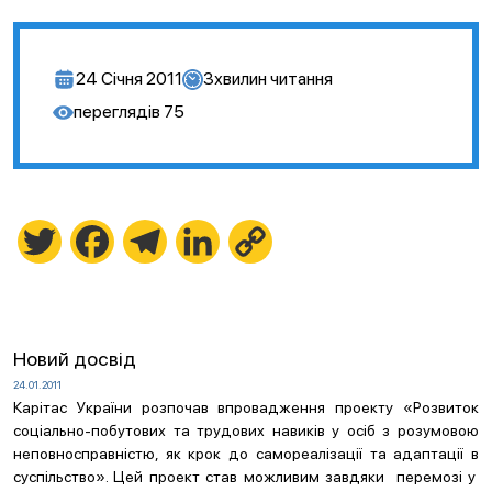
24 Січня 2011
3
хвилин читання
переглядів
75
Twitter
Facebook
Telegram
LinkedIn
Copy
Link
Новий досвід
24.01.2011
Карітас України розпочав впровадження проекту «Розвиток
соціально-побутових та трудових навиків у осіб з розумовою
неповносправністю, як крок до самореалізації та адаптації в
суспільство». Цей проект став можливим завдяки перемозі у