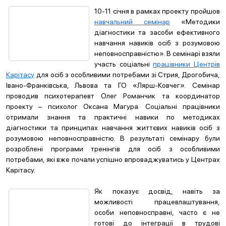
10-11 січня в рамках проекту пройшов
навчальний семінар
«Методики
діагностики та засоби ефективного
навчання навиків осіб з розумовою
неповносправністю». В семінарі взяли
участь соціальні
працівники Центрів
Карітасу
для осіб з особливими потребами зі Стрия, Дрогобича,
Івано-Франківська, Львова та ГО «Лярш-Ковчег». Семінар
проводив психотерапевт Олег Романчик та координатор
проекту – психолог Оксана Магура. Соціальні працівники
отримали знання та практичні навики по методиках
діагностики та принципах навчання життєвих навиків осіб з
розумовою неповносправністю. В результаті семінару були
розроблені програми тренінгів для осіб з особливими
потребами, які вже почали успішно впроваджуватись у Центрах
Карітасу.
Як показує досвід, навіть за
можливості працевлаштування,
особи неповносправні, часто є не
готові до інтеграції в трудові