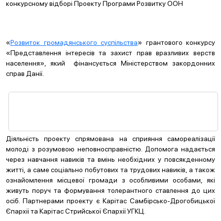
конкурсному відборі Проекту Програми Розвитку ООН
«
Розвиток громадянського суспільства
» грантового конкурсу
«Представлення інтересів та захист прав вразливих верств
населення», який фінансується Міністерством закордонних
справ Данії.
Діяльність проекту спрямована на сприяння самореалізації
молоді з розумовою неповносправністю. Допомога надається
через навчання навиків та вмінь необхідних у повсякденному
житті, а саме соціально побутових та трудових навиків, а також
ознайомлення місцевої громади з особливими особами, які
живуть поруч та формування толерантного ставлення до цих
осіб. Партнерами проекту є Карітас Самбірсько-Дрогобицької
Єпархії та Карітас Стрийської Єпархії УГКЦ.