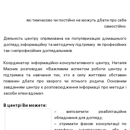
які тимчасово чи постійно не можуть дбати про себе
самостійно.
Діяльність центру спрямована на популяризацію домашнього
догляду, інформаційну та методичну підтримку як професійних
так і непрофесійних доглядальників.
Координатор інформаційно–консультативного центру, Наталія
Масник розповідає: «Важливим аспектом роботи центру є
підтримка та навчання тих, хто в силу життєвих обставин
повинен дбати про хворого чи літнього родича. Основним
завданням центру є розповсюдження інформації про методи і
засоби опіки вдома».
В центрі Ви можете:
– випозичити реабілітаційне
обладнання для догляду;
– отримати фахові консультації по
телефону, індивідуально або в