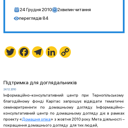
24 Грудня 2010
2
хвилин читання
переглядів
84
Twitter
Facebook
Telegram
LinkedIn
Copy
Link
Підтримка для доглядальників
24.12.2010
Інформаційно–консультативний центр при Тернопільському
благодійному фонді Карітас запрошує відвідати тематичні
семінаритренінги по домашньому догляду. Інформаційно–
консультативний центр по домашньому догляду діє в рамках
проекту «
Домашня опіка
» з жовтня 2010 року. Мета діяльності –
покращення домашнього догляду для тих людей,