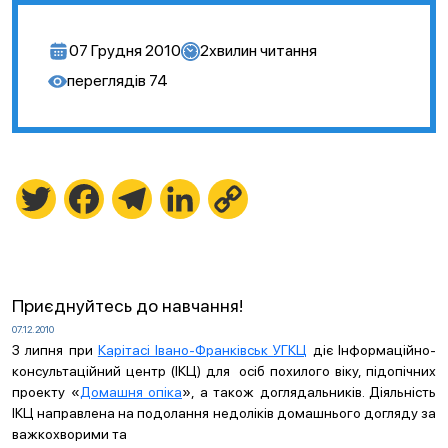
07 Грудня 2010
2
хвилин читання
переглядів
74
Twitter
Facebook
Telegram
LinkedIn
Copy
Link
Приєднуйтесь до навчання!
07.12.2010
З липня при
Карітасі Івано-Франківськ УГКЦ
діє Інформаційно-
консультаційний центр (ІКЦ) для осіб похилого віку, підопічних
проекту «
Домашня опіка
», а також доглядальників. Діяльність
ІКЦ направлена на подолання недоліків домашнього догляду за
важкохворими та