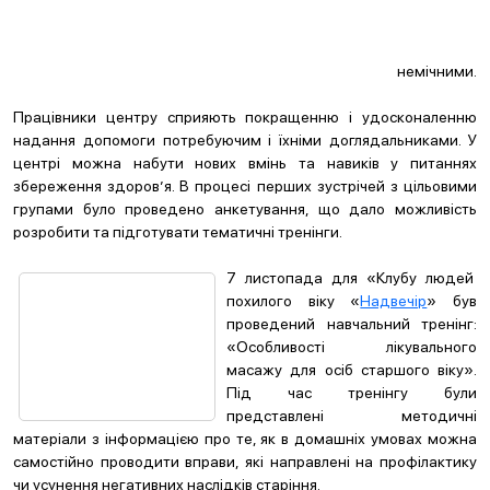
немічними.
Працівники центру сприяють покращенню і удосконаленню
надання допомоги потребуючим і їхніми доглядальниками. У
центрі можна набути нових вмінь та навиків у питаннях
збереження здоров’я. В процесі перших зустрічей з цільовими
групами було проведено анкетування, що дало можливість
розробити та підготувати тематичні тренінги.
7 листопада для «Клубу людей
похилого віку «
Надвечір
» був
проведений навчальний тренінг:
«Особливості лікувального
масажу для осіб старшого віку».
Під час тренінгу були
представлені методичні
матеріали з інформацією про те, як в домашніх умовах можна
самостійно проводити вправи, які направлені на профілактику
чи усунення негативних наслідків старіння.