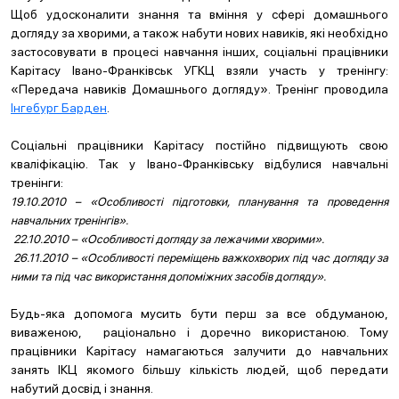
Щоб удосконалити знання та вміння у сфері домашнього
догляду за хворими, а також набути нових навиків, які необхідно
застосовувати в процесі навчання інших, соціальні працівники
Карітасу Івано-Франківськ УГКЦ взяли участь у тренінгу:
«Передача навиків Домашнього догляду». Тренінг проводила
Інгебург Барден
.
Соціальні працівники Карітасу постійно підвищують свою
кваліфікацію. Так у Івано-Франківську відбулися навчальні
тренінги:
19.10.2010 – «Особливості підготовки, планування та проведення
навчальних тренінгів».
22.10.2010 – «Особливості догляду за лежачими хворими».
26.11.2010 – «Особливості переміщень важкохворих під час догляду за
ними та під час використання допоміжних засобів догляду».
Будь-яка допомога мусить бути перш за все обдуманою,
виваженою, раціонально і доречно використаною. Тому
працівники Карітасу намагаються залучити до навчальних
занять ІКЦ якомого більшу кількість людей, щоб передати
набутий досвід і знання.