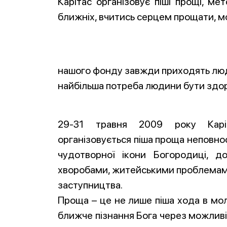
Карітас організовує піші прощі, м
ближніх, вчитись серцем прощати, мо
нашого фонду завжди приходять люди 
найбільша потреба людини бути здоров
29-31 травня 2009 року Каріта
організовується піша проща неповно
чудотворної ікони Богородиці, д
хворобами, житейськими проблемами,
заступництва.
Проща – це не лише піша хода в мол
ближче пізнання Бога через можливі