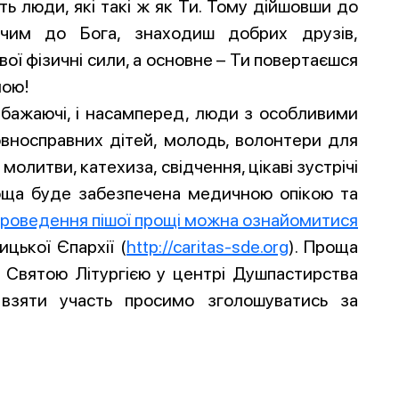
ть люди, які такі ж як Ти. Тому дійшовши до
чим до Бога, знаходиш добрих друзів,
ої фізичні сили, а основне – Ти повертаєшся
ною!
 бажаючі, і насамперед, люди з особливими
овносправних дітей, молодь, волонтери для
 молитви, катехиза, свідчення, цікаві зустрічі
роща буде забезпечена медичною опікою та
проведення пішої прощі можна ознайомитися
цької Єпархії (
http://caritas-sde.org
). Проща
. Святою Літургією у центрі Душпастирства
 взяти участь просимо зголошуватись за