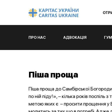
ОТР
ПРО НАС
АДВОКАЦІЯ
ГУМ
Піша проща
Піша проща до Самбірської Богороди
по ній піду!», – кілька років поспіль 
метою яких є – просити прощення у Б
молитись за тих що в потребі. Адже