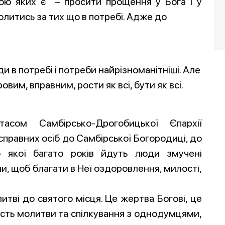
етою яких є – просити прощення у Бога і у
литись за тих що в потребі. Адже до
в потребі і потреби найрізноманітніші. Але
им, вправним, рости як всі, бути як всі.
сом Самбірсько-Дрогобицької Єпархії
справних осіб до Самбірської Богородиці, до
о якої багато років йдуть люди змучені
 щоб благати в Неї оздоровлення, милості,
итві до святого місця. Це жертва Богові, це
сть молитви та спілкування з однодумцями,