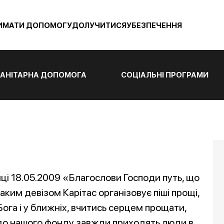
ИМАТИ ДОПОМОГУ
ДОЛУЧИТИСЯ
УБЕЗПЕЧЕННЯ
АНІТАРНА ДОПОМОГА
СОЦІАЛЬНІ ПРОГРАМИ
ці 18.05.2009 «Благослови Господи путь, що
з таким девізом Карітас організовує піші прощі,
ога і у ближніх, вчитись серцем прощати,
 до нашого фонду завжди приходять люди в