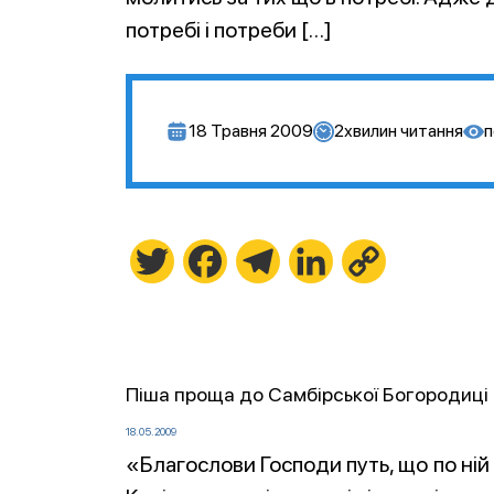
потребі і потреби […]
18 Травня 2009
2
хвилин читання
п
Twitter
Facebook
Telegram
LinkedIn
Copy
Link
Піша проща до Самбірської Богородиці
18.05.2009
«Благослови Господи путь, що по ній п