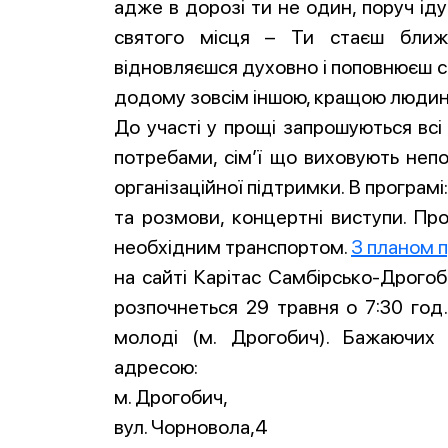
адже в дорозі ти не один, поруч іду
святого місця – Ти стаєш ближ
відновляєшся духовно і поповнюєш св
додому зовсім іншою, кращою люди
До участі у прощі запрошуються всі
потребами, сім’ї що виховують неп
організаційної підтримки. В програмі:
та розмови, концертні виступи. П
необхідним транспортом.
З планом 
на сайті Карітас Самбірсько-Дрогоби
розпочнеться 29 травня о 7:30 год
молоді (м. Дрогобич). Бажаючих
адресою:
м. Дрогобич,
вул. Чорновола,4