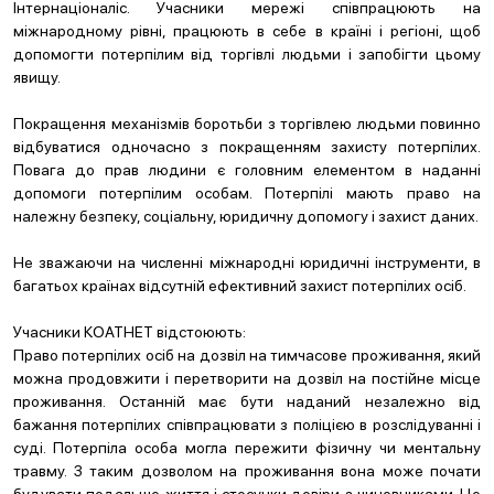
Інтернаціоналіс. Учасники мережі співпрацюють на
міжнародному рівні, працюють в себе в країні і регіоні, щоб
допомогти потерпілим від торгівлі людьми і запобігти цьому
явищу.
Покращення механізмів боротьби з торгівлею людьми повинно
відбуватися одночасно з покращенням захисту потерпілих.
Повага до прав людини є головним елементом в наданні
допомоги потерпілим особам. Потерпілі мають право на
належну безпеку, соціальну, юридичну допомогу і захист даних.
Не зважаючи на численні міжнародні юридичні інструменти, в
багатьох країнах відсутній ефективний захист потерпілих осіб.
Учасники КОАТНЕТ відстоюють:
Право потерпілих осіб на дозвіл на тимчасове проживання, який
можна продовжити і перетворити на дозвіл на постійне місце
проживання. Останній має бути наданий незалежно від
бажання потерпілих співпрацювати з поліцією в розслідуванні і
суді. Потерпіла особа могла пережити фізичну чи ментальну
травму. З таким дозволом на проживання вона може почати