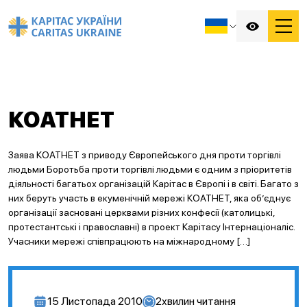
КОАТНЕТ
Заява КОАТНЕТ з приводу Європейського дня проти торгівлі
людьми Боротьба проти торгівлі людьми є одним з пріоритетів
діяльності багатьох організацій Карітас в Європі і в світі. Багато з
них беруть участь в екуменічній мережі КОАТНЕТ, яка об’єднує
організації засновані церквами різних конфесії (католицькі,
протестантські і православні) в проект Карітасу Інтернаціоналіс.
Учасники мережі співпрацюють на міжнародному […]
15 Листопада 2010
2
хвилин читання