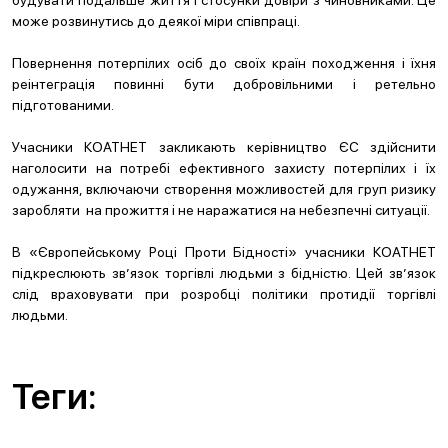
будувати подальше життя і стосунки довіри з чиновниками. Це
може розвинутись до деякої міри співпраці.
Повернення потерпілих осіб до своїх країн походження і їхня
реінтеграція повинні бути добровільними і ретельно
підготованими.
Учасники КОАТНЕТ закликають керівництво ЄС здійснити
наголосити на потребі ефективного захисту потерпілих і їх
одужання, включаючи створення можливостей для груп ризику
заробляти на прожиття і не наражатися на небезпечні ситуації.
В «Європейському Році Проти Бідності» учасники КОАТНЕТ
підкреслюють зв’язок торгівлі людьми з бідністю. Цей зв’язок
слід враховувати при розробці політики протидії торгівлі
людьми.
Теги: