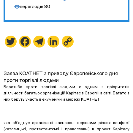
переглядів
80
Twitter
Facebook
Telegram
LinkedIn
Copy
Link
Заява КОАТНЕТ з приводу Європейського дня
проти торгівлі людьми
Боротьба проти торгівлі людьми є одним з пріоритетів
діяльності багатьох організацій Карітас в Європі і в світі. Багато з
них беруть участь в екуменічній мережі КОАТНЕТ,
яка об’єднує організації засновані церквами різних конфесії
(католицькі, протестантські і православні) в проект Карітасу