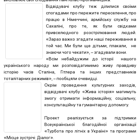
Відвідувачі клубу теж ділилися своїми
спогадами про пережите переселення, про
працю в Німеччині, армійську службу на
Сахаліні, про те, як були свідками
привселюдного розстрілювання людей.
«Зараз важко згадати наші переживання в
той час. Ми були ще дітьми, плакали, не
знаючи чого чекати», – згадували вони.
«Всім небайдужим до історії нашого
українського народу ми розповідатимемо живу правдиву
історію часів Сталіна, Гітлера та інших представників
тоталітарних режимів», – пообіцяли очевидці.
Окрім проведення культурних заходів,
відвідувачі клубу «Жива історія» матимуть
змогу отримати інформаційну, соціальну,
консультаційну та гуманітарну допомогу.
Проект реалізується за підтримки
Всеукраїнської благодійної організації
«Турбота про літніх в Україні» та програми
«Місце зустрічі: Діалог».