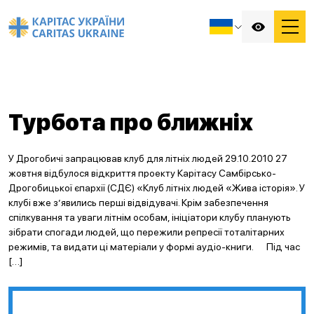
Турбота про ближніх
У Дрогобичі запрацював клуб для літніх людей 29.10.2010 27
жовтня відбулося відкриття проекту Карітасу Самбірсько-
Дрогобицької єпархії (СДЄ) «Клуб літніх людей «Жива історія». У
клубі вже з’явились перші відвідувачі. Крім забезпечення
спілкування та уваги літнім особам, ініціатори клубу планують
зібрати спогади людей, що пережили репресії тоталітарних
режимів, та видати ці матеріали у формі аудіо-книги. Під час
[…]