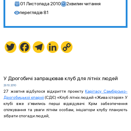
01 Листопада 2010
2
хвилин читання
переглядів
81
Twitter
Facebook
Telegram
LinkedIn
Copy
Link
У Дрогобичі запрацював клуб для літніх людей
29.10.2010
27 жовтня відбулося відкриття проекту
Карітасу Самбірсько-
Дрогобицької єпархії
(СДЄ) «Клуб літніх людей «Жива історія». У
клубі вже з’явились перші відвідувачі. Крім забезпечення
спілкування та уваги літнім особам, ініціатори клубу планують
зібрати спогади людей,