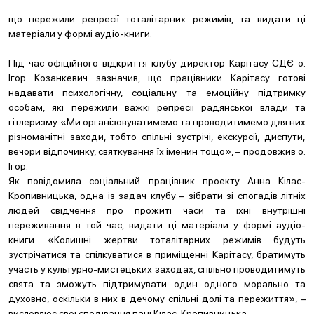
що пережили репресії тоталітарних режимів, та видати ці
матеріали у формі аудіо-книги.
Під час офіційного відкриття клубу директор Карітасу СДЄ о.
Ігор Козанкевич зазначив, що працівники Карітасу готові
надавати психологічну, соціальну та емоційну підтримку
особам, які пережили важкі репресії радянської влади та
гітлеризму. «Ми організовуватимемо та проводитимемо для них
різноманітні заходи, тобто спільні зустрічі, екскурсії, диспути,
вечори відпочинку, святкування їх іменин тощо», – продовжив о.
Ігор.
Як повідомила соціальний працівник проекту Анна Кілас-
Кропивницька, одна із задач клубу – зібрати зі спогадів літніх
людей свідчення про прожиті часи та їхні внутрішні
переживання в той час, видати ці матеріали у формі аудіо-
книги. «Колишні жертви тоталітарних режимів будуть
зустрічатися та спілкуватися в приміщенні Карітасу, братимуть
участь у культурно-мистецьких заходах, спільно проводитимуть
свята та зможуть підтримувати один одного морально та
духовно, оскільки в них в дечому спільні долі та пережиття», –
висловлює свої сподівання пані Кілас-Кропивницька.