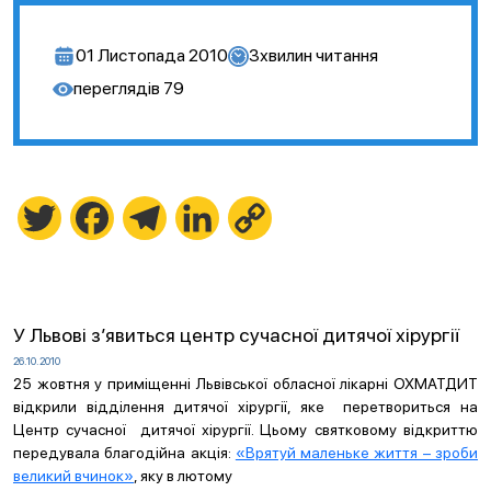
01 Листопада 2010
3
хвилин читання
переглядів
79
Twitter
Facebook
Telegram
LinkedIn
Copy
Link
У Львові з’явиться центр сучасної дитячої хірургії
26.10.2010
25 жовтня у приміщенні Львівської обласної лікарні ОХМАТДИТ
відкрили відділення дитячої хірургії, яке перетвориться на
Центр сучасної дитячої хірургії. Цьому святковому відкриттю
передувала благодійна акція:
«Врятуй маленьке життя – зроби
великий вчинок»
, яку в лютому