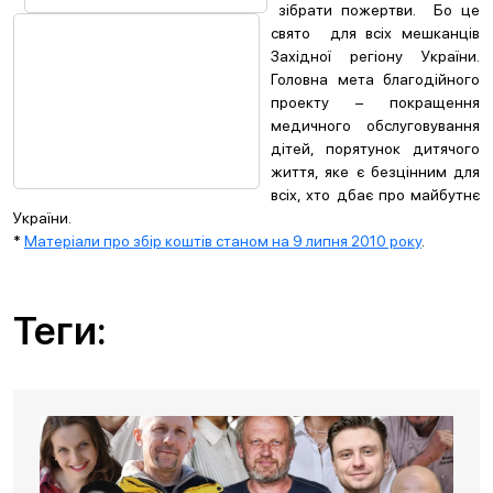
зібрати пожертви. Бо це
свято для всіх мешканців
Західної регіону України.
Головна мета благодійного
проекту – покращення
медичного обслуговування
дітей, порятунок дитячого
життя, яке є безцінним для
всіх, хто дбає про майбутнє
України.
*
Матеріали про збір коштів станом на 9 липня 2010 року
.
Теги: