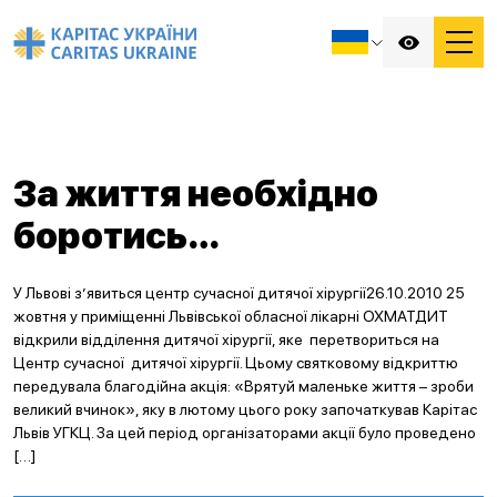
За життя необхідно
боротись…
У Львові з’явиться центр сучасної дитячої хірургії26.10.2010 25
жовтня у приміщенні Львівської обласної лікарні ОХМАТДИТ
відкрили відділення дитячої хірургії, яке перетвориться на
Центр сучасної дитячої хірургії. Цьому святковому відкриттю
передувала благодійна акція: «Врятуй маленьке життя – зроби
великий вчинок», яку в лютому цього року започаткував Карітас
Львів УГКЦ. За цей період організаторами акції було проведено
[…]