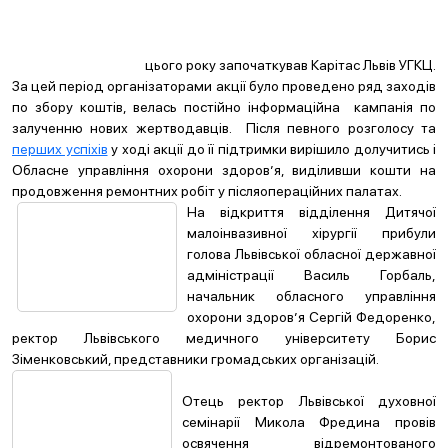
цього року започаткував Карітас Львів УГКЦ.
За цей період організаторами акції було проведено ряд заходів
по збору коштів, велась постійно інформаційна кампанія по
залученню нових жертводавців. Після певного розголосу та
перших успіхів
у ході акції до її підтримки вирішило долучитись і
Обласне управління охорони здоров’я, виділивши кошти на
продовження ремонтних робіт у післяопераційних палатах.
На відкриття відділення Дитячої
малоінвазивної хірургії прибули
голова Львівської обласної державної
адміністрації Василь Горбаль,
начальник обласного управління
охорони здоров’я Сергій Федоренко,
ректор Львівського медичного університету Борис
Зіменковський, представники громадських організацій.
Отець ректор Львівської духовної
семінарії Микола Фредина провів
освячення відремонтованого