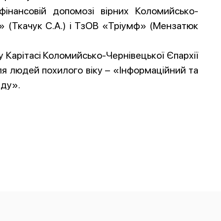
інансовій допомозі вірних Коломийсько-
» (Ткачук С.А.) і ТзОВ «Тріумф» (Мензатюк
у Карітасі Коломийсько-Чернівецької Єпархії
я людей похилого віку – «Інформаційний та
яду».