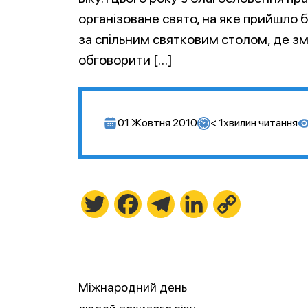
організоване свято, на яке прийшло б
за спільним святковим столом, де з
обговорити […]
01 Жовтня 2010
< 1
хвилин читання
Twitter
Facebook
Telegram
LinkedIn
Copy
Link
Міжнародний день