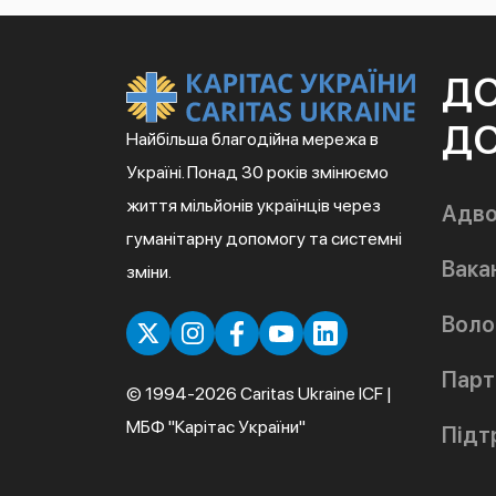
Д
ДО
Найбільша благодійна мережа в
Україні. Понад 30 років змінюємо
життя мільйонів українців через
Адво
гуманітарну допомогу та системні
Вакан
зміни.
Воло
Парт
© 1994-2026 Caritas Ukraine ICF |
МБФ "Карітас України"
Підт