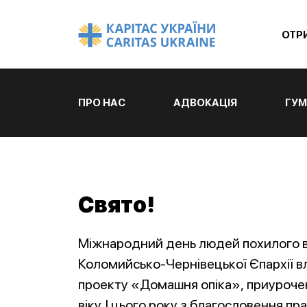
ОТР
ПРО НАС
АДВОКАЦІЯ
ГУМ
Свято!
Міжнародний день людей похилого в
Коломийсько-Чернівецької Єпархії в
проекту «Домашня опіка», приуроч
віку. І цього року з благословення п