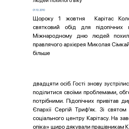
людей похилого віку
01.10.2010
Щороку 1 жовтня Карітас Колом
святковий обід для підопічних
Міжнародному дню людей похило
правлячого архієрея Миколая Сімкай
більше
двадцяти осіб. Гості знову зустріл
поділитися своїми проблемами, обго
потрібними. Підопічних привітав д
Єпархії Сергій Триф’як. Зі святом
соціального центру Карітасу. На за
опіка» щиро дякували працівникам К