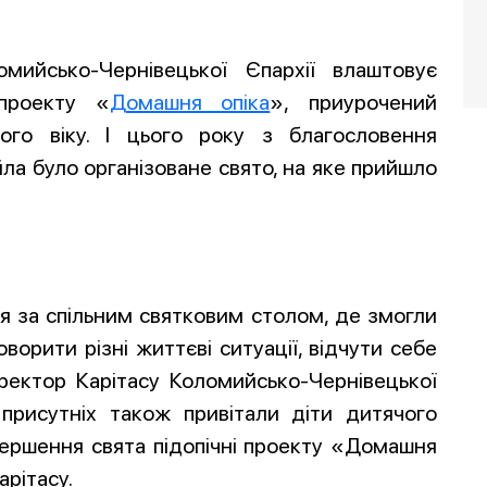
ийсько-Чернівецької Єпархії влаштовує
 проекту «
Домашня опіка
», приурочений
го віку. І цього року з благословення
ла було організоване свято, на яке прийшло
ися за спільним святковим столом, де змогли
ворити різні життєві ситуації, відчути себе
иректор Карітасу Коломийсько-Чернівецької
 присутніх також привітали діти дитячого
вершення свята підопічні проекту «Домашня
арітасу.