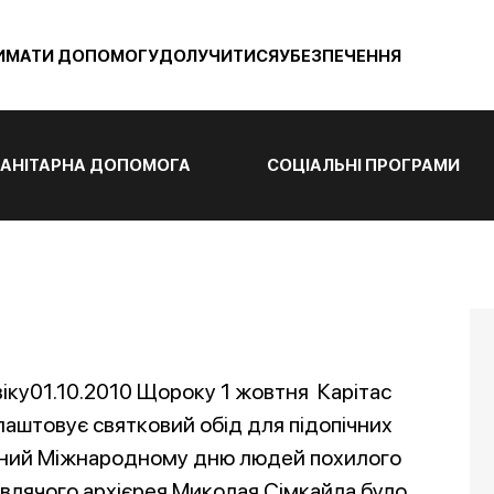
ИМАТИ ДОПОМОГУ
ДОЛУЧИТИСЯ
УБЕЗПЕЧЕННЯ
АНІТАРНА ДОПОМОГА
СОЦІАЛЬНІ ПРОГРАМИ
іку01.10.2010 Щороку 1 жовтня Карітас
лаштовує святковий обід для підопічних
ений Міжнародному дню людей похилого
равлячого архієрея Миколая Сімкайла було