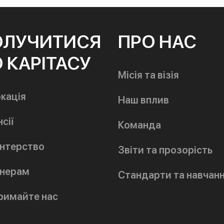
ОЛУЧИТИСЯ
ПРО НАС
 КАРІТАСУ
Місія та візія
кація
Наш вплив
сії
Команда
нтерство
Звіти та прозорість
нерам
Стандарти та навчан
римайте нас