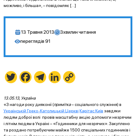
можливо, і більша», – повідомляє […]
13 Травня 2013
3
хвилин читання
переглядів
91
Twitter
Facebook
Telegram
LinkedIn
Copy
Link
13.05.13, Україна
«З нагоди року дияконії (
примітка
– соціального служіння) в
Українській Греко-Католицькій Церкві
Карітас Київ
завдяки
людям доброї волі провів масштабну акцію допомоги незрячим
і літнім людям в Україні – «Годинники для незрячих». Закуплено
та роздано потребуючим майже 1500 спеціальних годинників і