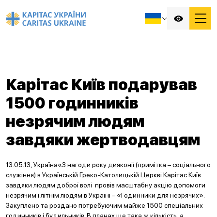
Карітас Київ подарував
1500 годинників
незрячим людям
завдяки жертводавцям
13.05.13, Україна«З нагоди року дияконії (примітка – соціального
служіння) в Українській Греко-Католицькій Церкві Карітас Київ
завдяки людям доброї волі провів масштабну акцію допомоги
незрячим і літнім людям в Україні – «Годинники для незрячих».
Закуплено та роздано потребуючим майже 1500 спеціальних
годинників і будильників. В планах ще така ж кількість, а,