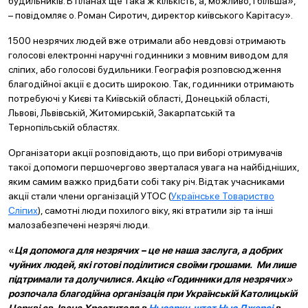
будильників. В планах ще така ж кількість, а, можливо, і більша»,
– повідомляє о. Роман Сиротич, директор київського Карітасу».
1500 незрячих людей вже отримали або невдовзі отримають
голосові електронні наручні годинники з мовним виводом для
сліпих, або голосові будильники. Географія розповсюдження
благодійної акції є досить широкою. Так, годинники отримають
потребуючі у Києві та Київській області, Донецькій області,
Львові, Львівській, Житомирській, Закарпатській та
Тернопільській областях.
Організатори акції розповідають, що при виборі отримувачів
такої допомоги першочергово зверталася увага на найбідніших,
яким самим важко придбати собі таку річ. Відтак учасниками
акції стали члени організацій УТОС (
Українське Товариство
Сліпих
), самотні люди похилого віку, які втратили зір та інші
малозабезпечені незрячі люди.
«
Ця допомога для незрячих – це не наша заслуга, а добрих
чуйних людей, які готові поділитися своїми грошами. Ми лише
підтримали та долучилися. Акцію «Годинники для незрячих»
розпочала благодійна організація при Українській Католицькій