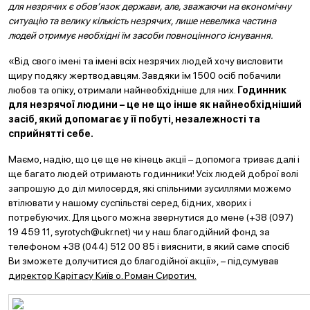
для незрячих є обов’язок держави, але, зважаючи на економічну
ситуацію та велику кількість незрячих, лише невелика частина
людей отримує необхідні їм засоби повноцінного існування.
«Від свого імені та імені всіх незрячих людей хочу висловити
щиру подяку жертводавцям. Завдяки їм 1500 осіб побачили
любов та опіку, отримали найнеобхідніше для них.
Годинник
для незрячої людини – це не що інше як найнеобхідніший
засіб, який допомагає у її побуті, незалежності та
сприйнятті себе.
Маємо, надію, що це ще не кінець акції – допомога триває далі і
ще багато людей отримають годинники! Усіх людей доброї волі
запрошую до діл милосердя, які спільними зусиллями можемо
втілювати у нашому суспільстві серед бідних, хворих і
потребуючих. Для цього можна звернутися до мене (+38 (097)
19 459 11, syrotych@ukr.net) чи у наш благодійний фонд за
телефоном +38 (044) 512 00 85 і вияснити, в який саме спосіб
Ви зможете долучитися до благодійної акції», – підсумував
директор Карітасу Київ о. Роман Сиротич.