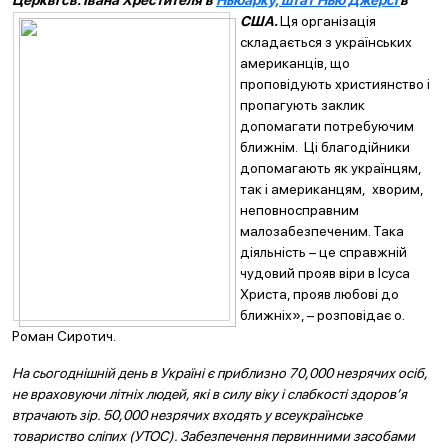
Церкві св. Івана Хрестителя в
Ньюарку, штат Нью Джерсі
в
США.
Ця
організація
складається з українських
американців, що
проповідують християнство і
пропагують заклик
допомагати потребуючим
ближнім. Ці благодійники
допомагають як українцям,
так і американцям, хворим,
неповносправним
малозабезпеченим. Така
діяльність – це справжній
чудовий прояв віри в Ісуса
Христа, прояв любові до
ближніх», – розповідає о.
Роман Сиротич.
На сьогоднішній день в Україні є приблизно 70,000 незрячих осіб,
не враховуючи літніх людей, які в силу віку і слабкості здоров’я
втрачають зір. 50,000 незрячих входять у всеукраїнське
товариство сліпих (УТОС). Забезпечення первинними засобами