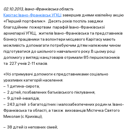
Link
02.10.2013, Івано-Франківська область
Карітас Івано-Франківськ УГКЦ
завершив днями ювілейну акцію
«Перший портфелик». Десять років поспіль завдяки
благодійним пожертвам парафій Івано-Франківської
архиєпархії УГКЦ, жителів Івано-Франківська та представників
бізнесу працівники та волонтери місцевого Карітасу мають
можливість допомагати потребуючим дітям належним чином
підготуватися до шкільного навчального року. В цьому році
допомогу у вигляді канцтоварів отримали 85 першокласників
та 227 учнів 2-11 класів.
«Усі отримувачі допомоги є представниками соціально
уразливих категорій населення:
– 1 дитина-сирота;
– 2 дітей, позбавлених батьківського піклування;
– 9 дітей-інвалідів;
– 243 дітей з багатодітних і малозабезпечених родин м. Івано-
Франківська та області, а також вихованців Містечка Святого
Миколая (с. Крихівці);
– 38 дітей із неповних сімей;