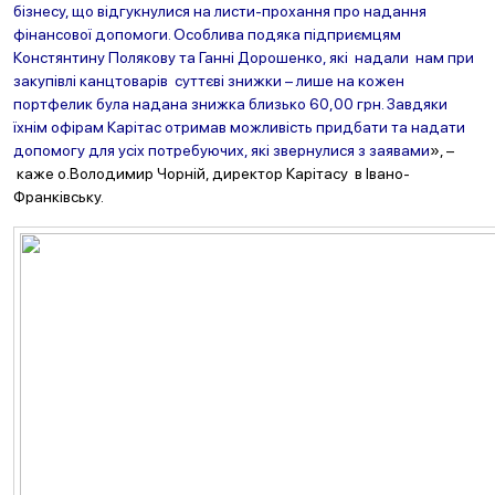
бізнесу, що відгукнулися на листи-прохання про надання
фінансової допомоги. Особлива подяка підприємцям
Констянтину Полякову та Ганні Дорошенко, які надали нам при
закупівлі канцтоварів суттєві знижки – лише на кожен
портфелик була надана знижка близько 60,00 грн. Завдяки
їхнім офірам Карітас отримав можливість придбати та надати
допомогу для усіх потребуючих, які звернулися з заявами
», –
каже о.Володимир Чорній, директор Карітасу в Івано-
Франківську.