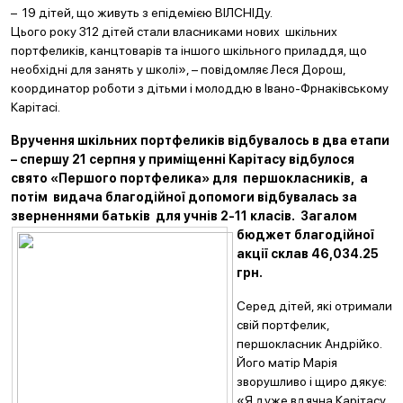
– 19 дітей, що живуть з епідемією ВІЛСНІДу.
Цього року 312 дітей стали власниками нових шкільних
портфеликів, канцтоварів та іншого шкільного приладдя, що
необхідні для занять у школі», – повідомляє Леся Дорош,
координатор роботи з дітьми і молоддю в Івано-Фрнаківському
Карітасі.
Вручення шкільних портфеликів відбувалось в два етапи
– спершу 21 серпня у приміщенні Карітасу відбулося
свято «Першого портфелика» для першокласників, а
потім видача благодійної допомоги відбувалась за
зверненнями батьків для учні
в 2-11 класів. Загалом
бюджет благодійної
акції склав 46,034.25
грн.
Серед дітей, які отримали
свій портфелик,
першокласник Андрійко.
Його матір Марія
зворушливо і щиро дякує:
«Я дуже вдячна Карітасу