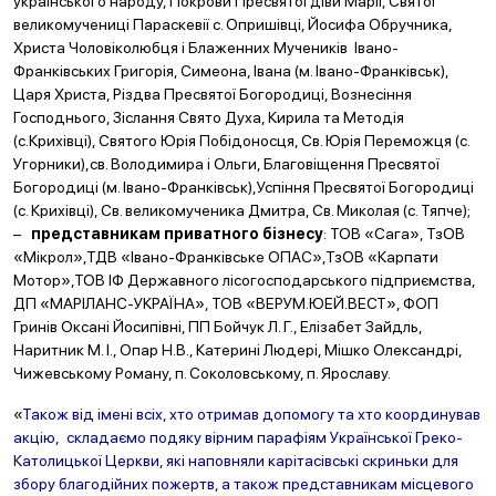
українського народу, Покрови Пресвятої діви Марії, Святої
великомучениці Параскевії с. Опришівці, Йосифа Обручника,
Христа Чоловіколюбця і Блаженних Мучеників Івано-
Франківських Григорія, Симеона, Івана (м. Івано-Франківськ),
Царя Христа, Різдва Пресвятої Богородиці, Вознесіння
Господнього, Зіслання Свято Духа, Кирила та Методія
(с.Крихівці), Святого Юрія Побідоносця, Св. Юрія Переможця (с.
Угорники),св. Володимира і Ольги, Благовіщення Пресвятої
Богородиці (м. Івано-Франківськ),Успіння Пресвятої Богородиці
(с. Крихівці), Св. великомученика Дмитра, Св. Миколая (с. Тяпче);
–
представникам приватного бізнесу
: ТОВ «Сага», ТзОВ
«Мікрол»,ТДВ «Івано-Франківське ОПАС»,ТзОВ «Карпати
Мотор»,ТОВ ІФ Державного лісогосподарського підприємства,
ДП «МАРІЛАНС-УКРАЇНА», ТОВ «ВЕРУМ.ЮЕЙ.ВЕСТ», ФОП
Гринів Оксані Йосипівні, ПП Бойчук Л. Г., Елізабет Зайдль,
Наритник М. І., Опар Н.В., Катерині Людері, Мішко Олександрі,
Чижевському Роману, п. Соколовському, п. Ярославу.
«
Також від імені всіх, хто отримав допомогу та хто координував
акцію, складаємо подяку вірним парафіям Української Греко-
Католицької Церкви, які наповняли карітасівські скриньки для
збору благодійних пожертв, а також представникам місцевого