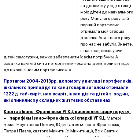
за допомогу у підготовці
моїх дітей до навчального
року. Минулого року свій
перший портфелик
отримала моя старша
донечка Аня і цього року
про нас не забули. Знаєте,
в наш час, виховуючи
дітей самотужки, важко забезпечити їх всім потрібним. А
завдяки вам мій син з нетерпінням чекає на день, коли він піде
до школи з новим портфеликом!».
Протягом 2004-2013рр. допомогу у вигляді портфеликів,
шкільного приладдя та канцтоварів загалом отримали
1222 дітей-сиріт, напівсиріт, інвалідів та дітей з родин,
які опинилися у складних життєвих обставинах.
Карітас Івано-Франківськ УГКЦ висловлює щиру подяку:
–
парафіям Івано-Франківської єпархії УГКЦ
: Матері
Божої Неустанної Помочі, Юди Тадея м. Івано-Франківськ,
Петра і Павла, святого Микити (с. Микитинці), Всіх Святих