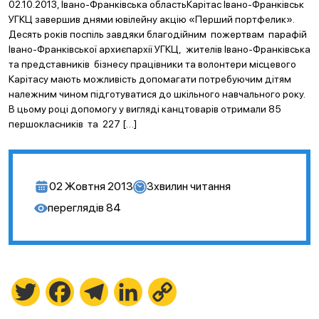
02.10.2013, Івано-Франківська областьКарітас Івано-Франківськ
УГКЦ завершив днями ювілейну акцію «Перший портфелик».
Десять років поспіль завдяки благодійним пожертвам парафій
Івано-Франківської архиєпархії УГКЦ, жителів Івано-Франківська
та представників бізнесу працівники та волонтери місцевого
Карітасу мають можливість допомагати потребуючим дітям
належним чином підготуватися до шкільного навчального року.
В цьому році допомогу у вигляді канцтоварів отримали 85
першокласників та 227 […]
02 Жовтня 2013
3
хвилин читання
переглядів
84
Twitter
Facebook
Telegram
LinkedIn
Copy