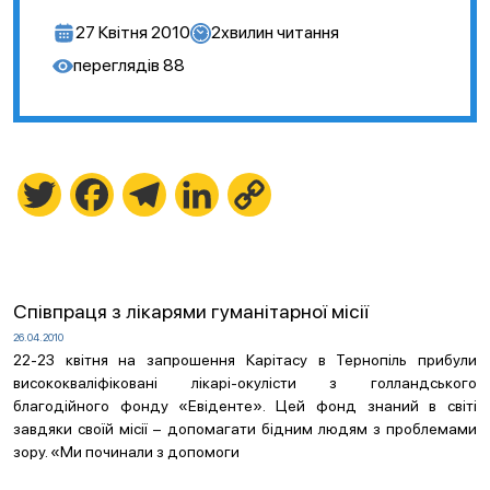
27 Квітня 2010
2
хвилин читання
переглядів
88
Twitter
Facebook
Telegram
LinkedIn
Copy
Link
Співпраця з лікарями гуманітарної місії
26.04.2010
22-23 квітня на запрошення Карітасу в Тернопіль прибули
висококваліфіковані лікарі-окулісти з голландського
благодійного фонду «Евіденте». Цей фонд знаний в світі
завдяки своїй місії – допомагати бідним людям з проблемами
зору. «Ми починали з допомоги