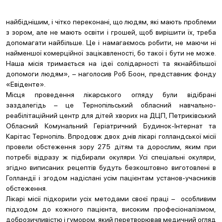
найбіднішим, і чітко переконані, що людям, які мають проблеми
з зором, але не мають освіти і грошей, щоб вирішити їх, треба
допомагати найбільше. Це і намагаємось робити, не маючи ні
найменшої комерційної зацікавленості, бо такої і бути не може.
Наша місія тримається на ідеї солідарності та якнайбільшої
допомоги людям», – наголосив Роб Боон, представник фонду
«Евіденте».
Місця проведення лікарського огляду були відібрані
заздалегідь – це Тернопільський обласний навчально-
реабілітаційний центр для дітей хворих на ДЦП, Петриківський
Обласний Комунальний Геріатричний Будинок-Інтернат та
Карітас Тернопіль. Впродовж двох днів лікарі голландської місії
провели обстеження зору 275 дітям та дорослим, яким при
потребі відразу ж підбирали окуляри. Усі спеціальні окуляри,
згідно виписаних рецептів будуть безкоштовно виготовлені в
Голландії і згодом надіслані усім пацієнтам установ-учасників
обстеження.
Лікарі місії підкорили усіх методами своєї праці – особливим
підходом до кожного пацієнта, високим професіоналізмом,
доброзичливістю і гумором, який перетворював медичний огляд